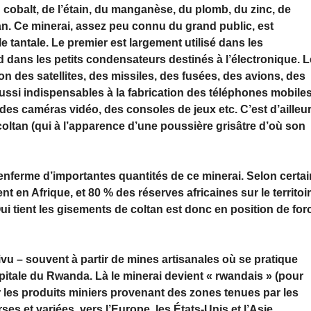
 cobalt, de l’étain, du manganèse, du plomb, du zinc, de
tan. Ce minerai, assez peu connu du grand public, est
e tantale. Le premier est largement utilisé dans les
 dans les petits condensateurs destinés à l’électronique. 
n des satellites, des missiles, des fusées, des avions, des
aussi indispensables à la fabrication des téléphones mobile
, des caméras vidéo, des consoles de jeux etc. C’est d’ailleu
oltan (qui à l’apparence d’une poussière grisâtre d’où son
enferme d’importantes quantités de ce minerai. Selon certa
 en Afrique, et 80 % des réserves africaines sur le territoi
 tient les gisements de coltan est donc en position de for
ivu – souvent à partir de mines artisanales où se pratique
capitale du Rwanda. Là le minerai devient « rwandais » (pour
r les produits miniers provenant des zones tenues par les
rses et variées, vers l’Europe, les États-Unis et l’Asie.