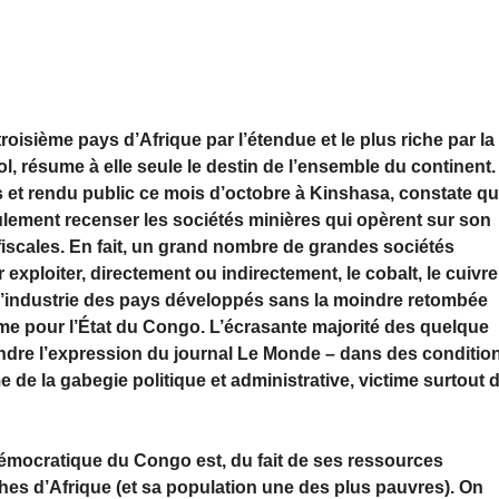
isième pays d’Afrique par l’étendue et le plus riche par la
l, résume à elle seule le destin de l’ensemble du continent.
is et rendu public ce mois d’octobre à Kinshasa, constate q
seulement recenser les sociétés minières qui opèrent sur son
s fiscales. En fait, un grand nombre de grandes sociétés
exploiter, directement ou indirectement, le cobalt, le cuivre
ers l’industrie des pays développés sans la moindre retombée
me pour l’État du Congo. L’écrasante majorité des quelque
rendre l’expression du journal Le Monde – dans des conditio
e de la gabegie politique et administrative, victime surtout 
émocratique du Congo est, du fait de ses ressources
ches d’Afrique (et sa population une des plus pauvres). On