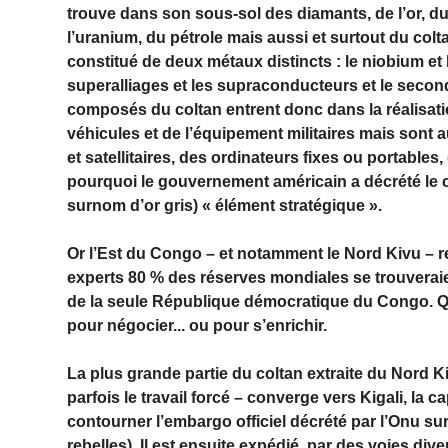
trouve dans son sous-sol des diamants, de l’or, du
l’uranium, du pétrole mais aussi et surtout du col
constitué de deux métaux distincts : le niobium et l
superalliages et les supraconducteurs et le second
composés du coltan entrent donc dans la réalisatio
véhicules et de l’équipement militaires mais sont 
et satellitaires, des ordinateurs fixes ou portables
pourquoi le gouvernement américain a décrété le c
surnom d’or gris) « élément stratégique ».
Or l’Est du Congo – et notamment le Nord Kivu – r
experts 80 % des réserves mondiales se trouveraient
de la seule République démocratique du Congo. Qui
pour négocier... ou pour s’enrichir.
La plus grande partie du coltan extraite du Nord K
parfois le travail forcé – converge vers Kigali, la 
contourner l’embargo officiel décrété par l’Onu su
rebelles). Il est ensuite expédié, par des voies dive