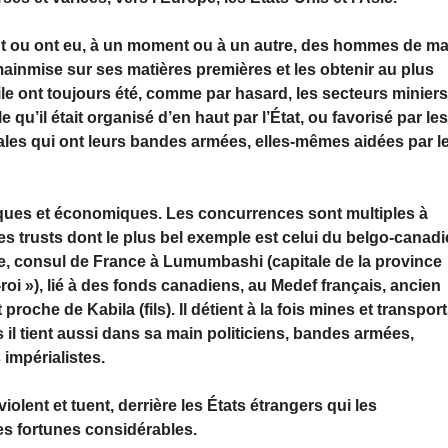
nt ou ont eu, à un moment ou à un autre, des hommes de ma
 mainmise sur ses matières premières et les obtenir au plus
vile ont toujours été, comme par hasard, les secteurs minier
le qu’il était organisé d’en haut par l’État, ou favorisé par le
ocales qui ont leurs bandes armées, elles-mêmes aidées par l
iques et économiques. Les concurrences sont multiples à
des trusts dont le plus bel exemple est celui du belgo-canad
lge, consul de France à Lumumbashi (capitale de la province
roi »), lié à des fonds canadiens, au Medef français, ancien
roche de Kabila (fils). Il détient à la fois mines et transport
s il tient aussi dans sa main politiciens, bandes armées,
impérialistes.
olent et tuent, derrière les États étrangers qui les
 des fortunes considérables.