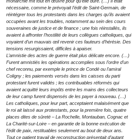
monarchie mit tout en œuvre pour qu’elle dure. (…) Il était
nécessaire, comme le prévoyait l’édit de Saint-Germain, de
réintégrer tous les protestants dans les charges qu’ils avaient
occupées avant les troubles, notamment au sein des cours
souveraines de justice et de finance ; une fois réinstallés, ils
avaient à affronter l’hostilité de leurs collègues catholiques, qui
voyaient d’un mauvais œil revenir ces fauteurs d’hérésie. Des
tensions resurgissaient, difficiles à apaiser.
L’amnistie des actes de guerre était plus délicate encore. (…)
Furent amnistiés les opérations accomplies sous l’ordre d’un
chef reconnu, par exemple le prince de Condé ou l’amiral
Coligny ; les paiements versés dans les caisses du parti
protestant furent validés ; les contribuables réformés qui
avaient acquitté leurs impôts entre les mains des collecteurs
de leur camp furent dispensés de les payer à nouveau. (…)
Les catholiques, pour leur part, acceptaient malaisément que
le roi ait laissé aux protestants, pour la première fois, quatre
places dites de sûreté – La Rochelle, Montauban, Cognac et
La Charité-sur-Loire – en garantie de la bonne exécution de
l’édit de paix, restituables seulement au bout de deux ans.
Tout ce patient travail de reconstruction présentait d’autant