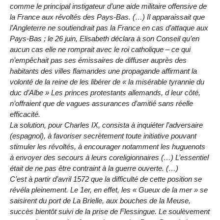
comme le principal instigateur d’une aide militaire offensive de
la France aux révoltés des Pays-Bas. (…) Il apparaissait que
l’Angleterre ne soutiendrait pas la France en cas d’attaque aux
Pays-Bas ; le 26 juin, Elisabeth déclara à son Conseil qu’en
aucun cas elle ne romprait avec le roi catholique – ce qui
n’empêchait pas ses émissaires de diffuser auprès des
habitants des villes flamandes une propagande affirmant la
volonté de la reine de les libérer de « la misérable tyrannie du
duc d’Albe » Les princes protestants allemands, d leur côté,
n’offraient que de vagues assurances d’amitié sans réelle
efficacité.
La solution, pour Charles IX, consista à inquiéter l’adversaire
(espagnol), à favoriser secrètement toute initiative pouvant
stimuler les révoltés, à encourager notamment les huguenots
à envoyer des secours à leurs coreligionnaires (…) L’essentiel
était de ne pas être contraint à la guerre ouverte. (…)
C’est à partir d’avril 1572 que la difficulté de cette position se
révéla pleinement. Le 1er, en effet, les « Gueux de la mer » se
saisirent du port de La Brielle, aux bouches de la Meuse,
succès bientôt suivi de la prise de Flessingue. Le soulèvement