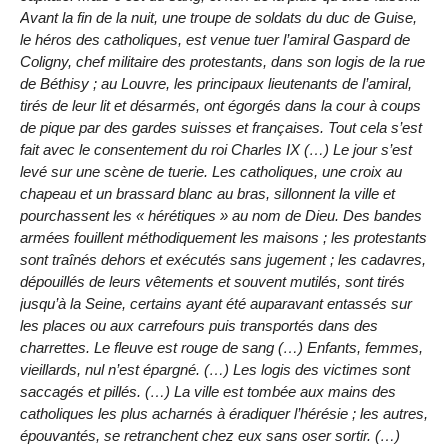
Avant la fin de la nuit, une troupe de soldats du duc de Guise,
le héros des catholiques, est venue tuer l’amiral Gaspard de
Coligny, chef militaire des protestants, dans son logis de la rue
de Béthisy ; au Louvre, les principaux lieutenants de l’amiral,
tirés de leur lit et désarmés, ont égorgés dans la cour à coups
de pique par des gardes suisses et françaises. Tout cela s’est
fait avec le consentement du roi Charles IX (…) Le jour s’est
levé sur une scène de tuerie. Les catholiques, une croix au
chapeau et un brassard blanc au bras, sillonnent la ville et
pourchassent les « hérétiques » au nom de Dieu. Des bandes
armées fouillent méthodiquement les maisons ; les protestants
sont traînés dehors et exécutés sans jugement ; les cadavres,
dépouillés de leurs vêtements et souvent mutilés, sont tirés
jusqu’à la Seine, certains ayant été auparavant entassés sur
les places ou aux carrefours puis transportés dans des
charrettes. Le fleuve est rouge de sang (…) Enfants, femmes,
vieillards, nul n’est épargné. (…) Les logis des victimes sont
saccagés et pillés. (…) La ville est tombée aux mains des
catholiques les plus acharnés à éradiquer l’hérésie ; les autres,
épouvantés, se retranchent chez eux sans oser sortir. (…)