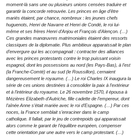
moment-là sans une ou plusieurs unions censées traduire et
garantir la concorde retrouvée. Les princes en âge d’être
mariés étaient, par chance, nombreux : les jeunes chefs
huguenots, Henri de Navarre et Henri de Condé, le roi lui-
même et ses frères Henri d’Anjou et François d’Alençon. (…)
Ces grandes manœuvres matrimoniales étaient des ressorts
classiques de la diplomatie. Plus ambitieux apparaissait le plan
d’envergure qui les accompagnait : contracter des alliances
avec les princes protestants contre le trop puissant voisin
espagnol, dont les possessions au nord (les Pays-Bas), à l’est
(la Franche-Comté) et au sud (le Roussillon), cernaient
dangereusement le royaume. (…) Le roi Charles IX inaugura la
série de ces unions destinées à consolider la paix à l’extérieur
et à l’intérieur du royaume. Le 26 novembre 1570, il épousa à
Mézières Elizabeth d’Autriche, fille cadette de l’empereur, dont
l’aînée Anne s’était mariée avec le roi d’Espagne. (…) Par ces
noces, la France semblait s’enraciner dans le camp
catholique. Il fallait, par le jeu de contrepoids qui apparaissait
alors comme le garant de l’équilibre européen, compenser
cette orientation par une autre vers le camp protestant. (…)