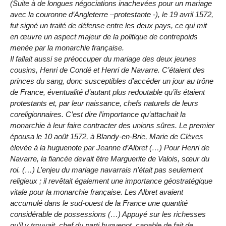
(Suite à de longues négociations inachevées pour un mariage
avec la couronne d’Angleterre –protestante -), le 19 avril 1572,
fut signé un traité de défense entre les deux pays, ce qui mit
en œuvre un aspect majeur de la politique de contrepoids
menée par la monarchie française.
Il fallait aussi se préoccuper du mariage des deux jeunes
cousins, Henri de Condé et Henri de Navarre. C’étaient des
princes du sang, donc susceptibles d’accéder un jour au trône
de France, éventualité d’autant plus redoutable qu’ils étaient
protestants et, par leur naissance, chefs naturels de leurs
coreligionnaires. C’est dire l’importance qu’attachait la
monarchie à leur faire contracter des unions sûres. Le premier
épousa le 10 août 1572, à Blandy-en-Brie, Marie de Clèves
élevée à la huguenote par Jeanne d’Albret (…) Pour Henri de
Navarre, la fiancée devait être Marguerite de Valois, sœur du
roi. (…) L’enjeu du mariage navarrais n’était pas seulement
religieux ; il revêtait également une importance géostratégique
vitale pour la monarchie française. Les Albret avaient
accumulé dans le sud-ouest de la France une quantité
considérable de possessions (…) Appuyé sur les richesses
qu’il y trouvait, chef du parti huguenot, capable de fait de