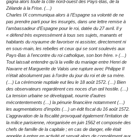
gagna alors toute la côte nord-ouest des Pays-Bas, de la
Zélande à la Frise. (…)
Charles IX communiqua alors à l’Espagne sa volonté de ne
pas prendre parti pour les insurgés, dans une lettre remise à
l’ambassadeur d’Espagne pour le roi, datée du 27 avril. Il y
« défend très expressément à tous ses sujets, manants et
habitants du royaume de favoriser ni assister, directement ni
en sous-main, les rebelles et ceux qui se sont soulevés aux
Pays-Bas à l’encontre du roi catholique, son bon frère. » (…)
Tout laissait entendre qu’à la veille du mariage entre Henri de
Navarre et Marguerite de Valois une rupture avec Philippe II
n’était absolument pas à l’ordre du jour du roi et de sa mère.
(…) La cérémonie nuptiale eut lieu le 18 août 1572. (…) Bien
des observateurs regardèrent ces noces d’un œil hostile. (…)
La tension urbaine se développait, nourrie d’autres
mécontentements (…) la pénurie financière notamment (…)
les augmentations d’impôts (…) un édit fiscal du 16 août 1572.
L’aggravation de la fiscalité provoquait également l’irritation de
la milice parisienne, réorganisée en juin 1562 et composée des
chefs de famille de la capitale ; en cas de danger, elle était
appelée à entrer en activité et servait alors de complément aux