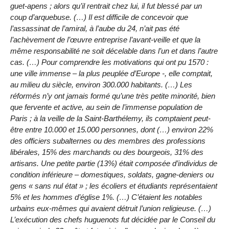
guet-apens ; alors qu’il rentrait chez lui, il fut blessé par un
coup d’arquebuse. (…) Il est difficile de concevoir que
l’assassinat de l’amiral, à l’aube du 24, n’ait pas été
l’achèvement de l’œuvre entreprise l’avant-veille et que la
même responsabilité ne soit décelable dans l’un et dans l’autre
cas. (…) Pour comprendre les motivations qui ont pu 1570 :
une ville immense – la plus peuplée d’Europe -, elle comptait,
au milieu du siècle, environ 300.000 habitants. (…) Les
réformés n’y ont jamais formé qu’une très petite minorité, bien
que fervente et active, au sein de l’immense population de
Paris ; à la veille de la Saint-Barthélemy, ils comptaient peut-
être entre 10.000 et 15.000 personnes, dont (…) environ 22%
des officiers subalternes ou des membres des professions
libérales, 15% des marchands ou des bourgeois, 31% des
artisans. Une petite partie (13%) était composée d’individus de
condition inférieure – domestiques, soldats, gagne-deniers ou
gens « sans nul état » ; les écoliers et étudiants représentaient
5% et les hommes d’église 1%. (…) C’étaient les notables
urbains eux-mêmes qui avaient détruit l’union religieuse. (…)
L’exécution des chefs huguenots fut décidée par le Conseil du