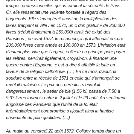
troupes professionnelles qui assuraient la sécurité de Paris.
Or, elle ressentait une violente hostilité à l’égard des
huguenots. Elle s’exaspérait aussi de la multiplication des
taxes frappant la ville : en 1571, un « don gratuit » de 300.000
livres (réduit finalement à 250.000) avait été exigé des
Parisiens ; en avril 1572, le roi annonça qu’il attendait encore
200.000 livres cette année et 100.000 en 1573. L’irritation était
d’autant plus vive que l’argent, collecté en principe pour payer
les reîtres, servirait également, croyait-on, à financer une
guerre contre l’Espagne, c’est-à-dire à affaiblir la lutte en
faveur de la religion catholique. (…) En ce mois d’août, la
soudure entre la récolte de 1571 et celle qui s’annonçait se
révélait malaisée. Le prix des céréales s’envolait
dangereusement : le setier de blé (1,56 hl) passa de 7,50 à
9,33 livres tournois entre le 2 juillet et le 29 août. Au sentiment
angoissé des Parisiens que l’unité de la foi était
irrémédiablement compromise s’ajoutait ainsi la hantise
obsédante du pain quotidien. (…)
Au matin du vendredi 22 août 1572, Coligny tomba dans un