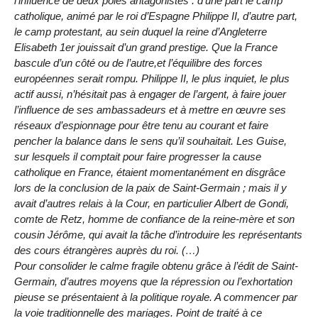
l’influence de deux pôles antagonistes : d’une part le camp
catholique, animé par le roi d’Espagne Philippe II, d’autre part,
le camp protestant, au sein duquel la reine d’Angleterre
Elisabeth 1er jouissait d’un grand prestige. Que la France
bascule d’un côté ou de l’autre,et l’équilibre des forces
européennes serait rompu. Philippe II, le plus inquiet, le plus
actif aussi, n’hésitait pas à engager de l’argent, à faire jouer
l’influence de ses ambassadeurs et à mettre en œuvre ses
réseaux d’espionnage pour être tenu au courant et faire
pencher la balance dans le sens qu’il souhaitait. Les Guise,
sur lesquels il comptait pour faire progresser la cause
catholique en France, étaient momentanément en disgrâce
lors de la conclusion de la paix de Saint-Germain ; mais il y
avait d’autres relais à la Cour, en particulier Albert de Gondi,
comte de Retz, homme de confiance de la reine-mère et son
cousin Jérôme, qui avait la tâche d’introduire les représentants
des cours étrangères auprès du roi. (…)
Pour consolider le calme fragile obtenu grâce à l’édit de Saint-
Germain, d’autres moyens que la répression ou l’exhortation
pieuse se présentaient à la politique royale. A commencer par
la voie traditionnelle des mariages. Point de traité à ce