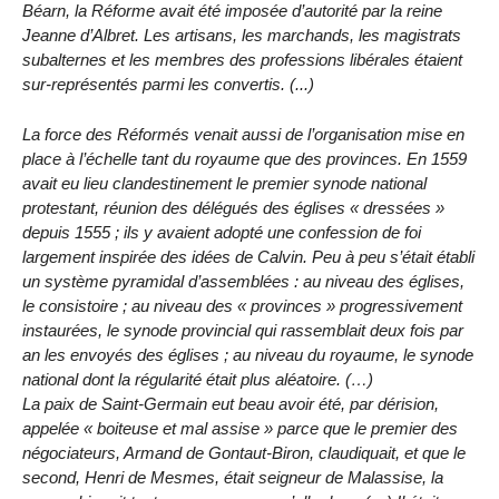
Béarn, la Réforme avait été imposée d’autorité par la reine
Jeanne d’Albret. Les artisans, les marchands, les magistrats
subalternes et les membres des professions libérales étaient
sur-représentés parmi les convertis. (...)
La force des Réformés venait aussi de l’organisation mise en
place à l’échelle tant du royaume que des provinces. En 1559
avait eu lieu clandestinement le premier synode national
protestant, réunion des délégués des églises « dressées »
depuis 1555 ; ils y avaient adopté une confession de foi
largement inspirée des idées de Calvin. Peu à peu s’était établi
un système pyramidal d’assemblées : au niveau des églises,
le consistoire ; au niveau des « provinces » progressivement
instaurées, le synode provincial qui rassemblait deux fois par
an les envoyés des églises ; au niveau du royaume, le synode
national dont la régularité était plus aléatoire. (…)
La paix de Saint-Germain eut beau avoir été, par dérision,
appelée « boiteuse et mal assise » parce que le premier des
négociateurs, Armand de Gontaut-Biron, claudiquait, et que le
second, Henri de Mesmes, était seigneur de Malassise, la