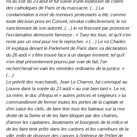
roi au soir du 23 août et fut suivie d’une explosion de colère
des catholiques de Paris et du massacre. (…) La
condamnation à mort de meneurs protestants a été, comme
toute décision prise en Conseil, résolue collectivement, le roi
sanctionnant de son autorité, (…) le roi finissant par prononcer
l’exclamation demeurée fameuse : « Tuez-les tous, et qu’il n’en
reste pas un seul pour me le reprocher. » (…) Le roi Charles
IX expliqua devant le Parlement de Paris dans sa déclaration
du 26 août « s’être trouvé face à un danger éminent, tel qu’il
n’en était présentement pourvu par voie de fait, l’on
rechercherait en vain les remèdes ordinaires de la justice. »
(…)
Le prévôt des marchands, Jean Le Charron, fut convoqué au
Louvre dans la soirée du 23 août « au soir bien tard ». Le roi,
sa mère, le duc d’Anjou et « autres princes et seigneurs » lui
commandèrent de fermer toutes les portes de la capitale et
d’en saisir les clefs, de faire tirer tous les bateaux sur la rive
droite de la Seine et de les faire bloquer par des chaînes,
d’armer les capitaines, lieutenants et bourgeois de la milice et
de les faire tenir prêts dans les cantons et les carrefours de la
ville, enfin de disposer des canons à l’intérieur de l’Hôtel de