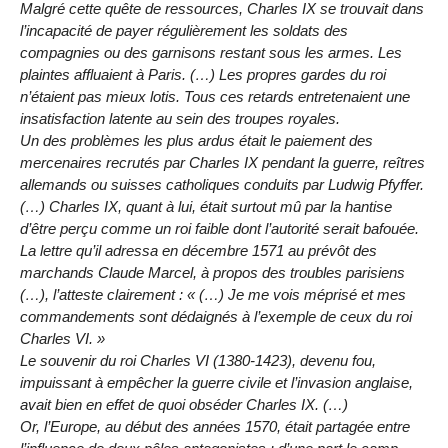
Malgré cette quête de ressources, Charles IX se trouvait dans
l’incapacité de payer régulièrement les soldats des
compagnies ou des garnisons restant sous les armes. Les
plaintes affluaient à Paris. (…) Les propres gardes du roi
n’étaient pas mieux lotis. Tous ces retards entretenaient une
insatisfaction latente au sein des troupes royales.
Un des problèmes les plus ardus était le paiement des
mercenaires recrutés par Charles IX pendant la guerre, reîtres
allemands ou suisses catholiques conduits par Ludwig Pfyffer.
(…) Charles IX, quant à lui, était surtout mû par la hantise
d’être perçu comme un roi faible dont l’autorité serait bafouée.
La lettre qu’il adressa en décembre 1571 au prévôt des
marchands Claude Marcel, à propos des troubles parisiens
(…), l’atteste clairement : « (…) Je me vois méprisé et mes
commandements sont dédaignés à l’exemple de ceux du roi
Charles VI. »
Le souvenir du roi Charles VI (1380-1423), devenu fou,
impuissant à empêcher la guerre civile et l’invasion anglaise,
avait bien en effet de quoi obséder Charles IX. (…)
Or, l’Europe, au début des années 1570, était partagée entre