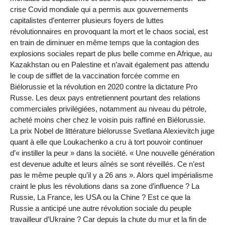
crise Covid mondiale qui a permis aux gouvernements
capitalistes d’enterrer plusieurs foyers de luttes
révolutionnaires en provoquant la mort et le chaos social, est
en train de diminuer en même temps que la contagion des
explosions sociales repart de plus belle comme en Afrique, au
Kazakhstan ou en Palestine et n’avait également pas attendu
le coup de sifflet de la vaccination forcée comme en
Biélorussie et la révolution en 2020 contre la dictature Pro
Russe. Les deux pays entretiennent pourtant des relations
commerciales privilégiées, notamment au niveau du pétrole,
acheté moins cher chez le voisin puis raffiné en Biélorussie.
La prix Nobel de littérature biélorusse Svetlana Alexievitch juge
quant à elle que Loukachenko a cru à tort pouvoir continuer
d’« instiller la peur » dans la société. « Une nouvelle génération
est devenue adulte et leurs aînés se sont réveillés. Ce n’est
pas le même peuple qu’il y a 26 ans ». Alors quel impérialisme
craint le plus les révolutions dans sa zone d’influence ? La
Russie, La France, les USA ou la Chine ? Est ce que la
Russie a anticipé une autre révolution sociale du peuple
travailleur d’Ukraine ? Car depuis la chute du mur et la fin de