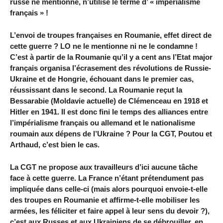
russe ne mentionne, n’utilise le terme d’ « impérialisme
français » !
L’envoi de troupes françaises en Roumanie, effet direct de
cette guerre ? LO ne le mentionne ni ne le condamne !
C’est à partir de la Roumanie qu’il y a cent ans l’Etat major
français organisa l’écrasement des révolutions de Russie-
Ukraine et de Hongrie, échouant dans le premier cas,
réussissant dans le second. La Roumanie reçut la
Bessarabie (Moldavie actuelle) de Clémenceau en 1918 et
Hitler en 1941. Il est donc fini le temps des alliances entre
l’impérialisme français ou allemand et le nationalisme
roumain aux dépens de l’Ukraine ? Pour la CGT, Poutou et
Arthaud, c’est bien le cas.
La CGT ne propose aux travailleurs d’ici aucune tâche
face à cette guerre. La France n’étant prétendument pas
impliquée dans celle-ci (mais alors pourquoi envoie-t-elle
des troupes en Roumanie et affirme-t-elle mobiliser les
armées, les féliciter et faire appel à leur sens du devoir ?),
c’est aux Russes et aux Ukrainiens de se débrouiller, en