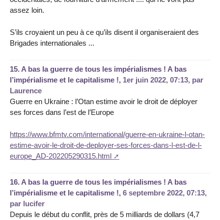
assez loin.
S’ils croyaient un peu à ce qu’ils disent il organiseraient des
Brigades internationales ...
15.
A bas la guerre de tous les impérialismes ! A bas
l’impérialisme et le capitalisme !,
1er juin 2022, 07:13
,
par
Laurence
Guerre en Ukraine : l’Otan estime avoir le droit de déployer
ses forces dans l’est de l’Europe
https://www.bfmtv.com/international/guerre-en-ukraine-l-otan-
estime-avoir-le-droit-de-deployer-ses-forces-dans-l-est-de-l-
europe_AD-202205290315.html
16.
A bas la guerre de tous les impérialismes ! A bas
l’impérialisme et le capitalisme !,
6 septembre 2022, 07:13
,
par
lucifer
Depuis le début du conflit, près de 5 milliards de dollars (4,7