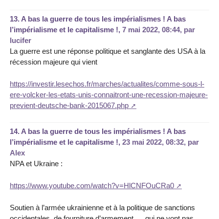
13.
A bas la guerre de tous les impérialismes ! A bas
l’impérialisme et le capitalisme !,
7 mai 2022, 08:44
,
par
lucifer
La guerre est une réponse politique et sanglante des USA à la
récession majeure qui vient
https://investir.lesechos.fr/marches/actualites/comme-sous-l-
ere-volcker-les-etats-unis-connaitront-une-recession-majeure-
previent-deutsche-bank-2015067.php
14.
A bas la guerre de tous les impérialismes ! A bas
l’impérialisme et le capitalisme !,
23 mai 2022, 08:32
,
par
Alex
NPA et Ukraine :
https://www.youtube.com/watch?v=HlCNFOuCRa0
Soutien à l’armée ukrainienne et à la politique de sanctions
occidentales, de fourniture d’armement .... qui ne vont pas