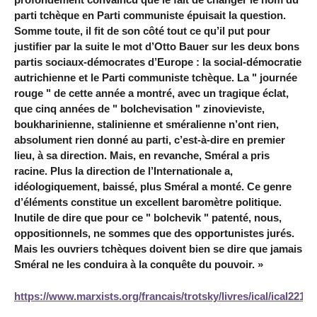
parti tchèque en Parti communiste épuisait la question.
Somme toute, il fit de son côté tout ce qu’il put pour
justifier par la suite le mot d’Otto Bauer sur les deux bons
partis sociaux-démocrates d’Europe : la social-démocratie
autrichienne et le Parti communiste tchèque. La " journée
rouge " de cette année a montré, avec un tragique éclat,
que cinq années de " bolchevisation " zinovieviste,
boukharinienne, stalinienne et sméralienne n’ont rien,
absolument rien donné au parti, c’est-à-dire en premier
lieu, à sa direction. Mais, en revanche, Sméral a pris
racine. Plus la direction de l’Internationale a,
idéologiquement, baissé, plus Sméral a monté. Ce genre
d’éléments constitue un excellent baromètre politique.
Inutile de dire que pour ce " bolchevik " patenté, nous,
oppositionnels, ne sommes que des opportunistes jurés.
Mais les ouvriers tchèques doivent bien se dire que jamais
Sméral ne les conduira à la conquête du pouvoir. »
https://www.marxists.org/francais/trotsky/livres/ical/ical2212.