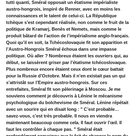
tutti quanti, Sméral opposait un étatisme impérialiste
austro-hongrois, inspiré de Renner, avec en moins les
connaissances et le talent de celui-ci. La République
tchèque s’est cependant réalisée, non comme le fruit de la
politique de Kramarj, Benès et Nemets, mais comme le
produit bâtard de l’action de l’impérialisme anglo-français.
Quoi qu’il en soit, la Tchécoslovaquie fit son apparition et
l’Austro-Hongrois Sméral échoua dans une impasse
politique. Où aller ? Nombreux étaient les ouvriers qui, au
début, se laissèrent griser par l’étatisme tchécoslovaque.
Plus nombreux encore étaient ceux dont le cœur battait
pour la Russie d’Octobre. Mais il n’en existait pas un qui
s’attristât sur l’Empire austro-hongrois. Sur ces
entrefaites, Sméral fit son pèlerinage à Moscou. Je me
souviens comment je découvris à Lénine le mécanisme
psychologique du bolchevisme de Sméral. Lénine répétait
avec un sourire qui en disait long : " C’est probable…
savez-vous, c’est très probable. Il nous en viendra
maintenant beaucoup comme cela. Il faut ouvrir l’œil. Il
faut les contrôler à chaque pas. " Sméral était
profondément convaincu que le fait de changer le nom du