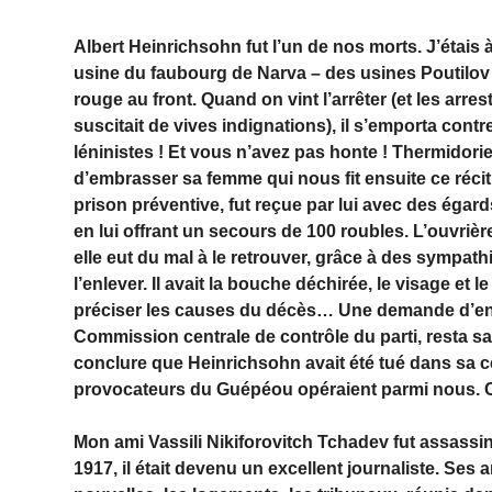
Albert Heinrichsohn fut l’un de nos morts. J’étais 
usine du faubourg de Narva – des usines Poutilov s
rouge au front. Quand on vint l’arrêter (et les ar
suscitait de vives indignations), il s’emporta cont
léninistes ! Et vous n’avez pas honte ! Thermidorie
d’embrasser sa femme qui nous fit ensuite ce récit
prison préventive, fut reçue par lui avec des égards
en lui offrant un secours de 100 roubles. L’ouvrièr
elle eut du mal à le retrouver, grâce à des sympat
l’enlever. Il avait la bouche déchirée, le visage e
préciser les causes du décès… Une demande d’enq
Commission centrale de contrôle du parti, resta 
conclure que Heinrichsohn avait été tué dans sa 
provocateurs du Guépéou opéraient parmi nous. Cel
Mon ami Vassili Nikiforovitch Tchadev fut assassiné
1917, il était devenu un excellent journaliste. Se