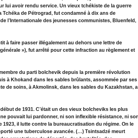
our lui avoir rendu service. Un vieux tchékiste de la guerre
 la Tchéka de Pétrograd, fut condamné à dix ans de
de l’Internationale des jeunesses communistes, Bluenfeld,
t à faire passer illégalement au dehors une lettre de
énérale »), fut arrêté pour cette infraction au règlement et
 membre du parti bolchevik depuis la première révolution
 puis à Khokand dans les sables brûlants, assommée par ses
ute de soins, à Akmolinsk, dans les sables du Kazakhstan, 
début de 1931. C’était un des vieux bolcheviks les plus
 pouvait lui pardonner, ni son inflexible résistance, ni so
e 1923, il lutte contre la bureaucratisation du régime. On le
apporté une tuberculose avancée. (…) Tsintsadzé meurt