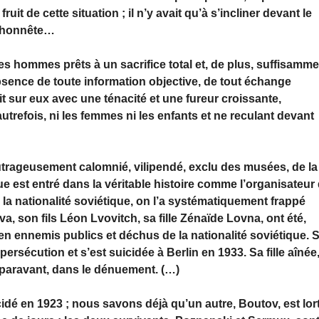
ruit de cette situation ; il n’y avait qu’à s’incliner devant le
te honnête…
s hommes prêts à un sacrifice total et, de plus, suffisamme
bsence de toute information objective, de tout échange
ttit sur eux avec une ténacité et une fureur croissante,
trefois, ni les femmes ni les enfants et ne reculant devant
utrageusement calomnié, vilipendé, exclu des musées, de la
nque est entré dans la véritable histoire comme l’organisateur
e la nationalité soviétique, on l’a systématiquement frappé
, son fils Léon Lvovitch, sa fille Zénaïde Lovna, ont été,
 en ennemis publics et déchus de la nationalité soviétique. 
persécution et s’est suicidée à Berlin en 1933. Sa fille aînée
uparavant, dans le dénuement. (…)
cidé en 1923 ; nous savons déjà qu’un autre, Boutov, est lor