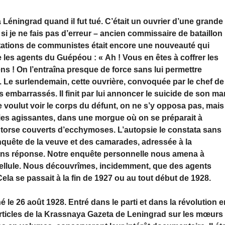
à Léningrad quand il fut tué. C’était un ouvrier d’une grande
i je ne fais pas d’erreur – ancien commissaire de bataillon
restations de communistes était encore une nouveauté qui
re les agents du Guépéou : « Ah ! Vous en êtes à coffrer les
ns ! On l’entraîna presque de force sans lui permettre
. Le surlendemain, cette ouvrière, convoquée par le chef de
 embarrassés. Il finit par lui annoncer le suicide de son mar
e voulut voir le corps du défunt, on ne s’y opposa pas, mais
hies agissantes, dans une morgue où on se préparait à
t le torse couverts d’ecchymoses. L’autopsie le constata sans
uête de la veuve et des camarades, adressée à la
sans réponse. Notre enquête personnelle nous amena à
cellule. Nous découvrîmes, incidemment, que des agents
a se passait à la fin de 1927 ou au tout début de 1928.
 le 26 août 1928. Entré dans le parti et dans la révolution e
s articles de la Krassnaya Gazeta de Leningrad sur les mœurs