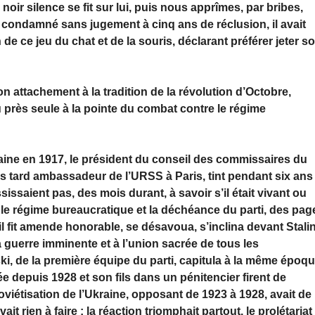
 noir silence se fit sur lui, puis nous apprîmes, par bribes,
u condamné sans jugement à cinq ans de réclusion, il avait
e ce jeu du chat et de la souris, déclarant préférer jeter s
on attachement à la tradition de la révolution d’Octobre,
u près seule à la pointe du combat contre le régime
aine en 1917, le président du conseil des commissaires du
s tard ambassadeur de l’URSS à Paris, tint pendant six ans
issaient pas, des mois durant, à savoir s’il était vivant ou
 sur le régime bureaucratique et la déchéance du parti, des pag
il fit amende honorable, se désavoua, s’inclina devant Stali
a guerre imminente et à l’union sacrée de tous les
, de la première équipe du parti, capitula à la même époqu
 depuis 1928 et son fils dans un pénitencier firent de
viétisation de l’Ukraine, opposant de 1923 à 1928, avait de
it rien à faire : la réaction triomphait partout, le prolétariat