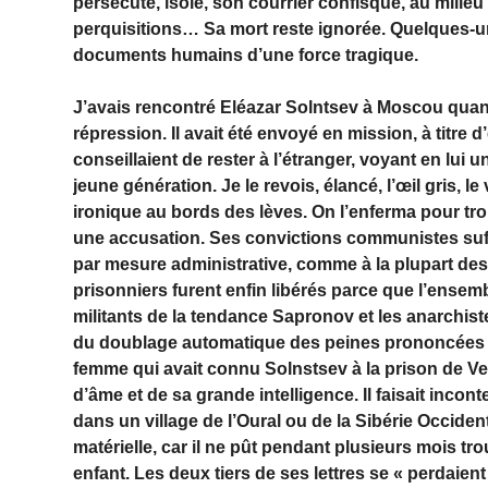
persécuté, isolé, son courrier confisqué, au milieu
perquisitions… Sa mort reste ignorée. Quelques-un
documents humains d’une force tragique.
J’avais rencontré Eléazar Solntsev à Moscou quand 
répression. Il avait été envoyé en mission, à titre
conseillaient de rester à l’étranger, voyant en lui
jeune génération. Je le revois, élancé, l’œil gris, 
ironique au bords des lèves. On l’enferma pour tro
une accusation. Ses convictions communistes suffis
par mesure administrative, comme à la plupart des
prisonniers furent enfin libérés parce que l’ensemb
militants de la tendance Sapronov et les anarchist
du doublage automatique des peines prononcées 
femme qui avait connu Solnstsev à la prison de Ve
d’âme et de sa grande intelligence. Il faisait inco
dans un village de l’Oural ou de la Sibérie Occident
matérielle, car il ne pût pendant plusieurs mois tr
enfant. Les deux tiers de ses lettres se « perdaien