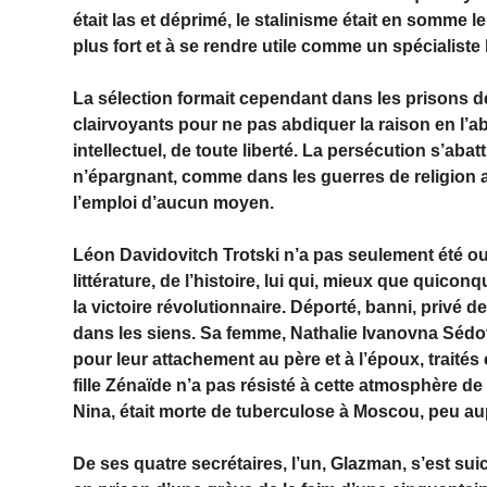
était las et déprimé, le stalinisme était en somme le f
plus fort et à se rendre utile comme un spécialis
La sélection formait cependant dans les prisons de
clairvoyants pour ne pas abdiquer la raison en l’a
intellectuel, de toute liberté. La persécution s’aba
n’épargnant, comme dans les guerres de religion au
l’emploi d’aucun moyen.
Léon Davidovitch Trotski n’a pas seulement été o
littérature, de l’histoire, lui qui, mieux que quico
la victoire révolutionnaire. Déporté, banni, privé d
dans les siens. Sa femme, Nathalie Ivanovna Sédova
pour leur attachement au père et à l’époux, traités
fille Zénaïde n’a pas résisté à cette atmosphère de 
Nina, était morte de tuberculose à Moscou, peu a
De ses quatre secrétaires, l’un, Glazman, s’est sui