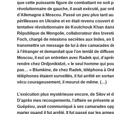
que cette puissante figure de combattant ne soit pas
révolutionnaire de gauche, il avait exécuté, par o
d’Allemagne à Moscou. Passé un peu plus tard au pa
périlleuses en Ukraïne et en était revenu couvert de
tentative révolutionnaire de Koutchouk Khan dans l
République de Mongolie, collaborateur des Izvestia
Foch, chargé de missions secrètes aux Indes, en Egy
transmettre un message de lui à des camarades de 
à l’étranger et demandait que l’on tentât de diffuser
Moscou, il eut un entretien avec Radek qui, d’aprè
rendre chez Ordjonikidzé, « le seul homme qui pour
pas… » Blumkine, de chez Radek, téléphona à Ordjo
téléphones étaient surveillés, il fut arrêté en sortant
vécu courageusement, il mourut de même. (…)
L’exécution plus mystérieuse encore, de Silov et 
D’après mes recoupements, l’affaire se présente a
Guépéou, avait communiqué à ses camarades oppos
marier quand il fut arrêté. Il fut passé par les arme