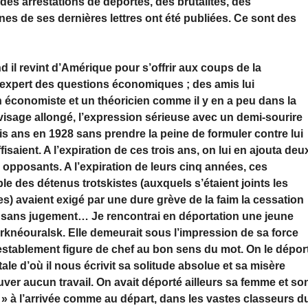
 des arrestations de déportés, des brutalités, des
es de ses dernières lettres ont été publiées. Ce sont des
il revint d’Amérique pour s’offrir aux coups de la
 d’expert des questions économiques ; des amis lui
 un économiste et un théoricien comme il y en a peu dans la
le visage allongé, l’expression sérieuse avec un demi-sourire
is ans en 1928 sans prendre la peine de formuler contre lui
aient. A l’expiration de ces trois ans, on lui en ajouta deu
 opposants. A l’expiration de leurs cinq années, ces
le des détenus trotskistes (auxquels s’étaient joints les
es) avaient exigé par une dure grève de la faim la cessation
sans jugement… Je rencontrai en déportation une jeune
rknéouralsk. Elle demeurait sous l’impression de sa force
ntestablement figure de chef au bon sens du mot. On le dépor
ale d’où il nous écrivit sa solitude absolue et sa misère
ouver aucun travail. On avait déporté ailleurs sa femme et so
t » à l’arrivée comme au départ, dans les vastes classeurs d