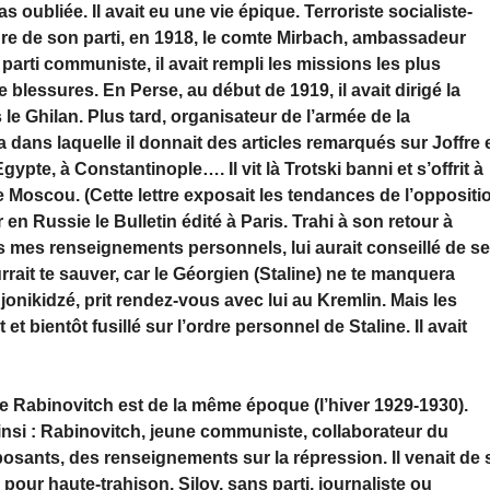
 oubliée. Il avait eu une vie épique. Terroriste socialiste-
rdre de son parti, en 1918, le comte Mirbach, ambassadeur
rti communiste, il avait rempli les missions les plus
 blessures. En Perse, au début de 1919, il avait dirigé la
e Ghilan. Plus tard, organisateur de l’armée de la
 dans laquelle il donnait des articles remarqués sur Joffre 
pte, à Constantinople…. Il vit là Trotski banni et s’offrit à
Moscou. (Cette lettre exposait les tendances de l’oppositi
 en Russie le Bulletin édité à Paris. Trahi à son retour à
s mes renseignements personnels, lui aurait conseillé de s
rait te sauver, car le Géorgien (Staline) ne te manquera
nikidzé, prit rendez-vous avec lui au Kremlin. Mais les
 et bientôt fusillé sur l’ordre personnel de Staline. Il avait
de Rabinovitch est de la même époque (l’hiver 1929-1930).
insi : Rabinovitch, jeune communiste, collaborateur du
ants, des renseignements sur la répression. Il venait de 
s pour haute-trahison. Silov, sans parti, journaliste ou