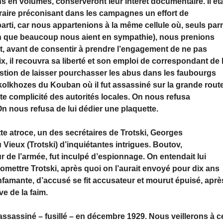
s en volumes, conserveront leur intérêt documentaire. Il éta
raire préconisant dans les campagnes un effort de
arti, car nous appartenions à la même cellule où, seuls par
n que beaucoup nous aient en sympathie), nous prenions
cret, avant de consentir à prendre l’engagement de ne pas
ix, il recouvra sa liberté et son emploi de correspondant de 
estion de laisser pourchasser les abus dans les faubourgs
kolkhozes du Kouban où il fut assassiné sur la grande route
e complicité des autorités locales. On nous refusa
n nous refusa de lui dédier une plaquette.
te atroce, un des secrétaires de Trotski, Georges
 Vieux (Trotski) d’inquiétantes intrigues. Boutov,
r de l’armée, fut inculpé d’espionnage. On entendait lui
mettre Trotski, après quoi on l’aurait envoyé pour dix ans
infamante, d’accusé se fit accusateur et mourut épuisé, aprè
ve de la faim.
ssassiné – fusillé – en décembre 1929. Nous veillerons à c