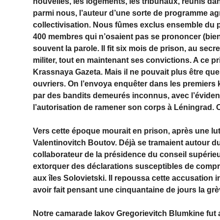
nouvelles, les logements, les tribunaux, réunis dan
parmi nous, l’auteur d’une sorte de programme ag
collectivisation. Nous fûmes exclus ensemble du p
400 membres qui n’osaient pas se prononcer (bie
souvent la parole. Il fit six mois de prison, au se
militer, tout en maintenant ses convictions. A ce pr
Krassnaya Gazeta. Mais il ne pouvait plus être qu
ouvriers. On l’envoya enquêter dans les premiers 
par des bandits demeurés inconnus, avec l’évident
l’autorisation de ramener son corps à Léningrad. O
Vers cette époque mourait en prison, après une lut
Valentinovitch Boutov. Déjà se tramaient autour du
collaborateur de la présidence du conseil supérieu
extorquer des déclarations susceptibles de compro
aux îles Solovietski. Il repoussa cette accusation 
avoir fait pensant une cinquantaine de jours la grè
Notre camarade Iakov Gregorievitch Blumkine fut a