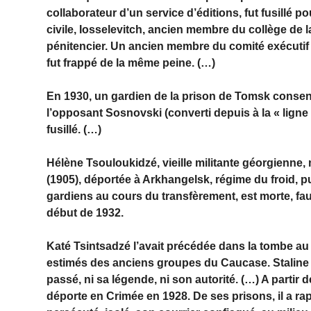
collaborateur d’un service d’éditions, fut fusillé p
civile, Iosselevitch, ancien membre du collège de
pénitencier. Un ancien membre du comité exécutif 
fut frappé de la même peine. (…)
En 1930, un gardien de la prison de Tomsk consenti
l’opposant Sosnovski (converti depuis à la « ligne g
fusillé. (…)
Hélène Tsouloukidzé, vieille militante géorgienne,
(1905), déportée à Arkhangelsk, régime du froid,
gardiens au cours du transfèrement, est morte, fa
début de 1932.
Katé Tsintsadzé l’avait précédée dans la tombe au 
estimés des anciens groupes du Caucase. Staline ne
passé, ni sa légende, ni son autorité. (…) A partir d
déporte en Crimée en 1928. De ses prisons, il a r