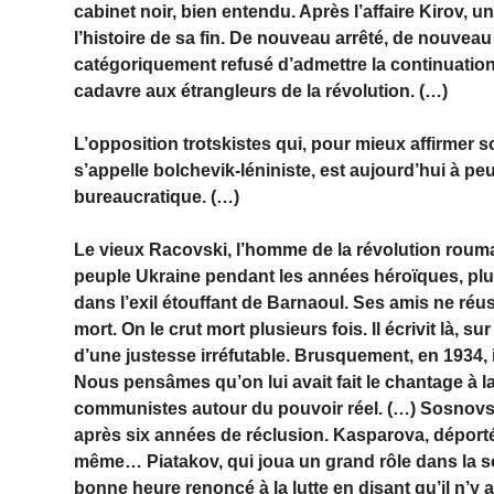
cabinet noir, bien entendu. Après l’affaire Kirov, un
l’histoire de sa fin. De nouveau arrêté, de nouvea
catégoriquement refusé d’admettre la continuation d
cadavre aux étrangleurs de la révolution. (…)
L’opposition trotskistes qui, pour mieux affirmer s
s’appelle bolchevik-léniniste, est aujourd’hui à pe
bureaucratique. (…)
Le vieux Racovski, l’homme de la révolution roum
peuple Ukraine pendant les années héroïques, plu
dans l’exil étouffant de Barnaoul. Ses amis ne réuss
mort. On le crut mort plusieurs fois. Il écrivit là,
d’une justesse irréfutable. Brusquement, en 1934, 
Nous pensâmes qu’on lui avait fait le chantage à l
communistes autour du pouvoir réel. (…) Sosnovski
après six années de réclusion. Kasparova, déportée
même… Piatakov, qui joua un grand rôle dans la so
bonne heure renoncé à la lutte en disant qu’il n’y ava