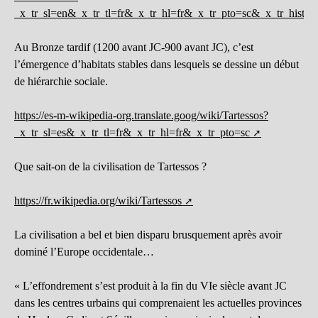
_x_tr_sl=en&_x_tr_tl=fr&_x_tr_hl=fr&_x_tr_pto=sc&_x_tr_hist=t
Au Bronze tardif (1200 avant JC-900 avant JC), c’est
l’émergence d’habitats stables dans lesquels se dessine un début
de hiérarchie sociale.
https://es-m-wikipedia-org.translate.goog/wiki/Tartessos?
_x_tr_sl=es&_x_tr_tl=fr&_x_tr_hl=fr&_x_tr_pto=sc
Que sait-on de la civilisation de Tartessos ?
https://fr.wikipedia.org/wiki/Tartessos
La civilisation a bel et bien disparu brusquement après avoir
dominé l’Europe occidentale…
« L’effondrement s’est produit à la fin du VIe siècle avant JC
dans les centres urbains qui comprenaient les actuelles provinces