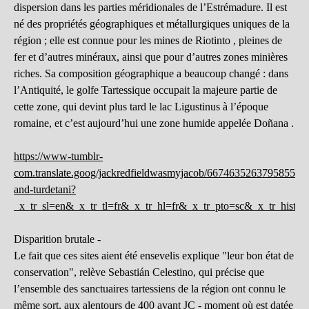
dispersion dans les parties méridionales de l’Estrémadure. Il est
né des propriétés géographiques et métallurgiques uniques de la
région ; elle est connue pour les mines de Riotinto , pleines de
fer et d’autres minéraux, ainsi que pour d’autres zones minières
riches. Sa composition géographique a beaucoup changé : dans
l’Antiquité, le golfe Tartessique occupait la majeure partie de
cette zone, qui devint plus tard le lac Ligustinus à l’époque
romaine, et c’est aujourd’hui une zone humide appelée Doñana .
https://www-tumblr-
com.translate.goog/jackredfieldwasmyjacob/667463526379585536/t
and-turdetani?
_x_tr_sl=en&_x_tr_tl=fr&_x_tr_hl=fr&_x_tr_pto=sc&_x_tr_hist=t
Disparition brutale -
Le fait que ces sites aient été ensevelis explique "leur bon état de
conservation", relève Sebastián Celestino, qui précise que
l’ensemble des sanctuaires tartessiens de la région ont connu le
même sort, aux alentours de 400 avant JC - moment où est datée