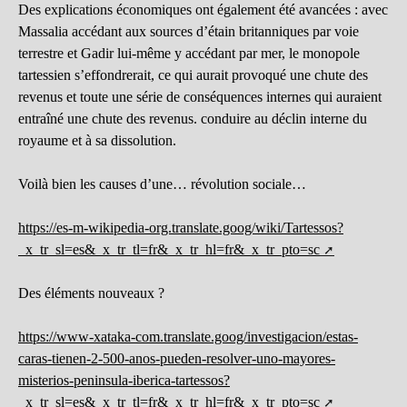
Des explications économiques ont également été avancées : avec
Massalia accédant aux sources d’étain britanniques par voie
terrestre et Gadir lui-même y accédant par mer, le monopole
tartessien s’effondrerait, ce qui aurait provoqué une chute des
revenus et toute une série de conséquences internes qui auraient
entraîné une chute des revenus. conduire au déclin interne du
royaume et à sa dissolution.
Voilà bien les causes d’une… révolution sociale…
https://es-m-wikipedia-org.translate.goog/wiki/Tartessos?
_x_tr_sl=es&_x_tr_tl=fr&_x_tr_hl=fr&_x_tr_pto=sc
Des éléments nouveaux ?
https://www-xataka-com.translate.goog/investigacion/estas-
caras-tienen-2-500-anos-pueden-resolver-uno-mayores-
misterios-peninsula-iberica-tartessos?
_x_tr_sl=es&_x_tr_tl=fr&_x_tr_hl=fr&_x_tr_pto=sc