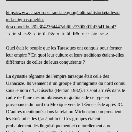
https://www-larazon-es.translate.goog/cultura/historia/tarteso-
mil-enigmas-pueblo-
desconocido_2023042364447ab6fc27300001bf3541.html?
_x_tr_sl=es&_x_tr_tl=fr&_x_tr_hl=fr&_x_tr_pto=sc
Quel était le peuple que les Tarasques ont conquis pour former
leur empire ? En quoi leur culture et leurs traditions étaient-elles
différentes de celles de leurs conquérants ?
La dynastie régnante de l’empire tarasque était celle des
Uanacaze. Ils venaient d’un groupe d’immigrants du nord connu
sous le nom d’Uacúsecha (Beltran 1982). Ils sont arrivés dans le
cadre de l’une des nombreuses migrations de ce type en
provenance du nord du Mexique vers le 13ème siècle après JC.
D’autres mentionnés dans la relation Michoacán comprenaient
les Enéami et les Çacápuhireti. Ces groupes étaient
probablement liés linguistiquement et culturellement aux