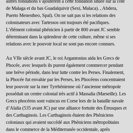
autres fondations s’ajoutèrent à cette fondation située sur la côte
de Malaga et du bas Guadalquivir (Sexi, Malaca). , Abdera,
Puerto Menestheo, Spal). On ne sait pas si les relations des
colonisateurs avec Tartessos ont toujours été pacifiques.
L’élément colonial phénicien à partir de 800 avant JC semble
déterminant dans la splendeur de cette culture, même si ses
relations avec le pouvoir local ne sont pas encore connues.
Au VIIe siècle avant JC, le roi Argantonius aida les Grecs de
Phocée, avec lesquels ils purent également commercer pendant
une brève période, dans leur lutte contre les Perses. Finalement,
la Phocée fut envahie par les Perses, les Phocéens concentraient
leur pouvoir sur la mer Tyrrhénienne où l’ancienne métropole
possédait un centre colonial très actif à Massalia (Marseille). Les
Grecs phocéens sont vaincus en Corse lors de la bataille navale
d’Alalia (535 avant JC) par une alliance fortuite des Étrusques et
des Carthaginois. Les Carthaginois étaient des Phéniciens
coloniaux qui avaient succédé aux Phéniciens métropolitains
dans le commerce de la Méditerranée occidentale, après