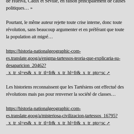
de Huelva, Cadix et Séville, en raison principalement de causes
politiques… »
Pourtant, le même auteur rejette toute crise interne, donc toute
révolution, sans beaucoup argumenter et en préférant que toute
la population ait migré…
https://historia-nationalgeographic-com-
es.translate.goog/a/enigma-tartessos-teoria-que-explicaria-su-
desaparicion_20462?
_x_tr_sl=es&_x_tr_tl=fr&_x_tr_hl=fr&_x_tr_pto=sc
Les historiens reconnaissent que les Tartésiens ont effectué des
révolutions mais pas pour renverser la société de classes…
https://historia-nationalgeographic-com-
es.translate.goog/a/misteriosa-civilizacion-tartessos_16795?
_x_tr_sl=es&_x_tr_tl=fr&_x_tr_hl=fr&_x_tr_pto=sc