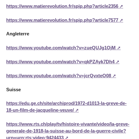
https://www.matierevolution.fr/spip.php?article2356
https://www.matierevolution.fr/spip.php?article7577
Angleterre
https://www.youtube.com/watch?v=zueQUJg1OjM
https://www.youtube.com/watch?v=qkPZAyk7Dh4
https://www.youtube.com/watch?v=jcrQvxteO08
Suisse
https://edu.ge.ch/site/archiprod/1972-d1013-la-greve-de-
18-un-film-de-jacqueline-veuve/
https://www.rts.ch/play/tv/histoire-vivante/video/la-greve-
generale-de-1918-la-suisse-au-bord-de-la-guerre-civile?
urn=urn:rts:video:9424433