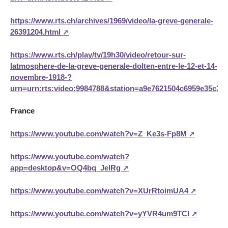
https://www.rts.ch/archives/1969/video/la-greve-generale-
26391204.html
https://www.rts.ch/play/tv/19h30/video/retour-sur-
latmosphere-de-la-greve-generale-dolten-entre-le-12-et-14-
novembre-1918-?
urn=urn:rts:video:9984788&station=a9e7621504c6959e35c3e
France
https://www.youtube.com/watch?v=Z_Ke3s-Fp8M
https://www.youtube.com/watch?
app=desktop&v=OQ4bq_JeIRg
https://www.youtube.com/watch?v=XUrRtoimUA4
https://www.youtube.com/watch?v=yYVR4um9TCI