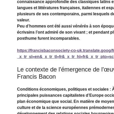
connaissance approfondie des classiques latins et g
langues et littératures françaises, italiennes et es
plusieurs de ses contemporains, parmi lesquels 
valeur.
Peu d’hommes ont été aussi vénérés à son époque
écrivains l’ont admiré de son vivant ; et pendant p
posthume furent incomparables.
https://francisbaconsociety-co-uk.translate.goog/
_x_tr_sl=en&_x_tr_tl=fr&_x_tr_hl=fr&_x_tr_pto=sc
Le contexte de l’émergence de l’œuvr
Francis Bacon
Conditions économiques, politiques et sociales : À
principales puissances capitalistes d’Europe occi
plan économique que social. En matière de moyens
culture et de la science européennes prémodernes 
développement des relations sociales bourgeoi