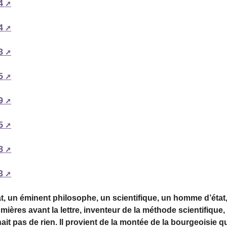
4
4
3
5
9
5
8
3
cat, un éminent philosophe, un scientifique, un homme d’état
ères avant la lettre, inventeur de la méthode scientifique,
it pas de rien. Il provient de la montée de la bourgeoisie q