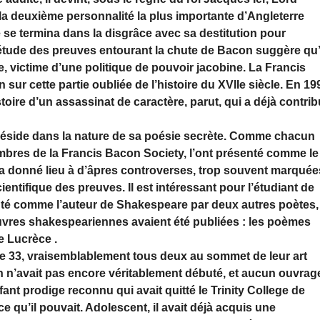
la deuxième personnalité la plus importante d’Angleterre
 se termina dans la disgrâce avec sa destitution pour
L’étude des preuves entourant la chute de Bacon suggère qu’
e, victime d’une politique de pouvoir jacobine. La Francis
n sur cette partie oubliée de l’histoire du XVIIe siècle. En 19
oire d’un assassinat de caractère, parut, qui a déjà contri
 réside dans la nature de sa poésie secrète. Comme chacun
embres de la Francis Bacon Society, l’ont présenté comme le
 a donné lieu à d’âpres controverses, trop souvent marquée
cientifique des preuves. Il est intéressant pour l’étudiant de
nté comme l’auteur de Shakespeare par deux autres poètes,
œuvres shakespeariennes avaient été publiées : les poèmes
e Lucrèce .
e 33, vraisemblablement tous deux au sommet de leur art
acon n’avait pas encore véritablement débuté, et aucun ouvrag
fant prodige reconnu qui avait quitté le Trinity College de
e qu’il pouvait. Adolescent, il avait déjà acquis une