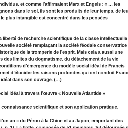
dividus, et comme l’affirmaient Marx et Engels : « … les
s dans le sol, ils sont les produits de leur temps, de le
 et le plus intangible est concentré dans les pensées
 liberté de recherche scientifique de la classe intellectuelle
ouvelle société remplaçant la société féodale conservatrice 
historique de la tromperie de l’esprit. Mais cela a aussi une
rés des limites du dogmatisme, du détachement de la vie
s conditions d’émergence du modèle social idéal de Francis
rmet d’élucider les raisons profondes qui ont conduit Franc
 idéal dans son ouvrage. (…)
ial idéal à travers l’œuvre « Nouvelle Atlantide »
la connaissance scientifique et son application pratique.
 d’un an « du Pérou à la Chine et au Japon, emportant des
, p. 1). La flotte, composée de 51 membres, fut détournée 