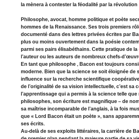
la mènera à contester la féodalité par la révolution 
Philosophe, avocat, homme politique et poète secre
hommes de la Renaissance. Ses trois premiers rôle
documenté dans des lettres privées écrites par Ba
plus ou moins ouvertement dans la poésie contempor
parmi ses pairs élisabéthains. Cette pratique de la di
l’auteur ou les auteurs de nombreux chefs-d’œuvre 
En tant que philosophe , Bacon est toujours cons
moderne. Bien que la science se soit éloignée de
influence sur la recherche scientifique coopérativ
de l’originalité de sa vision intellectuelle, c’est
l’apprentissage qui a permis à la science telle q
philosophes, son écriture est magnifique – de n
sa maîtrise incomparable de l’anglais, à la fois mu
que « Lord Bacon était un poète », sans apparemme
ses écrits.
Au-delà de ses exploits littéraires, la carrière de
de premier plan pendant la majeure partie de sa vie 