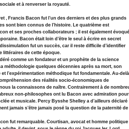
sociale et à renverser la royauté.
t , Francis Bacon fut l’un des derniers et des plus grands
s sont bien connus de l’histoire. Le quatrième est
con et ses proches collaborateurs ; il est également évoqu
aine. Bacon était loin d’être le seul à écrire en secret
ssimulation fut un succès, car il reste difficile d’identifier
littéraires de cette époque.
idéré comme un fondateur et un prophète de la science
 sa méthodologie quelques décennies après sa mort, son
e et l’expérimentation méthodique fut fondamentale. Au-del
 sa compréhension des réalités socio-économiques de
ue nous la connaissons de naître. Contrairement à de nombre
ombreux non-philosophes ont lu Bacon avec admiration pour
sclée et musicale. Percy Bysshe Shelley a d’ailleurs déclaré
nt jamais s’être jamais posé la question de la paternité de
 Bacon fut remarquable. Courtisan, avocat et homme politique
adulte, il devint, sous le règne du roi Jacques Ier, Lord