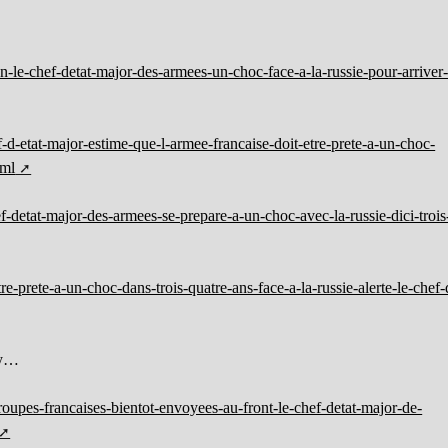
n-le-chef-detat-major-des-armees-un-choc-face-a-la-russie-pour-arriver
d-etat-major-estime-que-l-armee-francaise-doit-etre-prete-a-un-choc-
tml
ef-detat-major-des-armees-se-prepare-a-un-choc-avec-la-russie-dici-trois
tre-prete-a-un-choc-dans-trois-quatre-ans-face-a-la-russie-alerte-le-chef-
ly…
roupes-francaises-bientot-envoyees-au-front-le-chef-detat-major-de-