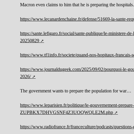
Macron even claims to him that he is preparing the hospital
https://www.lecanardenchaine.fr/defense/51669-la-sante-requ
https://sante.lefigaro.fr/social/sante-publique/le-ministere-
20250829
https://www.tf1info.fr/societe/quand-nos-hopitaux-francais-
https://www.journaldugeek.com/2025/09/02/pourquoi-le-gouv
2026/
The government wants to prepare the population for war…
https://www.leparisien.fr/politique/le-gouvernement-prepare-
ZUPBKX7DHVGSNF4Z3UOQWQLE2M.php
https://www.radiofrance.fr/franceculture/podcasts/question