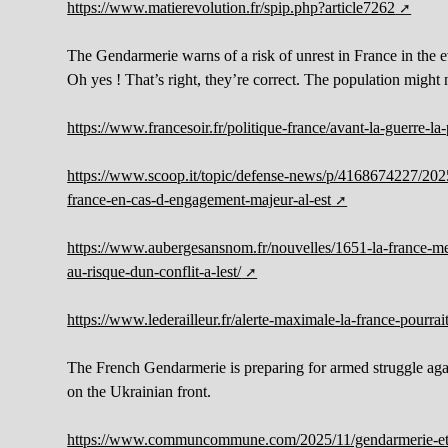
https://www.matierevolution.fr/spip.php?article7262
The Gendarmerie warns of a risk of unrest in France in the 
Oh yes ! That’s right, they’re correct. The population might 
https://www.francesoir.fr/politique-france/avant-la-guerre-la
https://www.scoop.it/topic/defense-news/p/4168674227/2025
france-en-cas-d-engagement-majeur-al-est
https://www.aubergesansnom.fr/nouvelles/1651-la-france-mena
au-risque-dun-conflit-a-lest/
https://www.lederailleur.fr/alerte-maximale-la-france-pourra
The French Gendarmerie is preparing for armed struggle agai
on the Ukrainian front.
https://www.communcommune.com/2025/11/gendarmerie-et-re