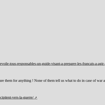
voile-tous-responsables-un-guide-visant-a-preparer-les-francais-a-agir-
are them for anything ! None of them tell us what to do in case of war 
cipitent-vers-la-guerre/