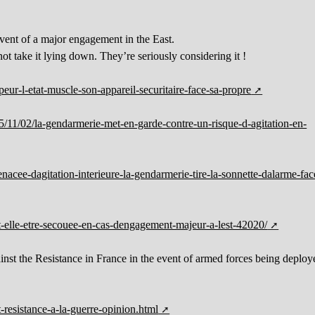
event of a major engagement in the East.
not take it lying down. They’re seriously considering it !
-peur-l-etat-muscle-son-appareil-securitaire-face-sa-propre
/11/02/la-gendarmerie-met-en-garde-contre-un-risque-d-agitation-en-
cee-dagitation-interieure-la-gendarmerie-tire-la-sonnette-dalarme-fac
it-elle-etre-secouee-en-cas-dengagement-majeur-a-lest-42020/
nst the Resistance in France in the event of armed forces being deploy
sistance-a-la-guerre-opinion.html