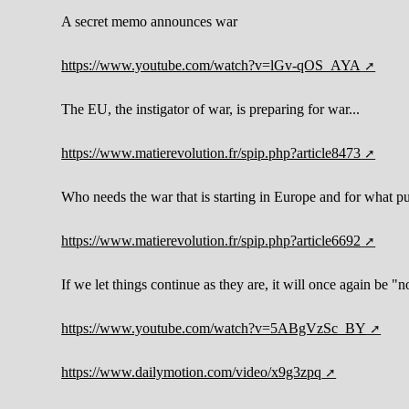
A secret memo announces war
https://www.youtube.com/watch?v=lGv-qOS_AYA
The EU, the instigator of war, is preparing for war...
https://www.matierevolution.fr/spip.php?article8473
Who needs the war that is starting in Europe and for what p
https://www.matierevolution.fr/spip.php?article6692
If we let things continue as they are, it will once again be "
https://www.youtube.com/watch?v=5ABgVzSc_BY
https://www.dailymotion.com/video/x9g3zpq