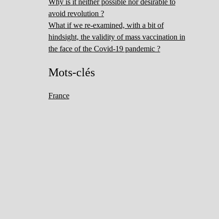
Why is it neither possible nor desirable to
avoid revolution ?
What if we re-examined, with a bit of
hindsight, the validity of mass vaccination in
the face of the Covid-19 pandemic ?
Mots-clés
France