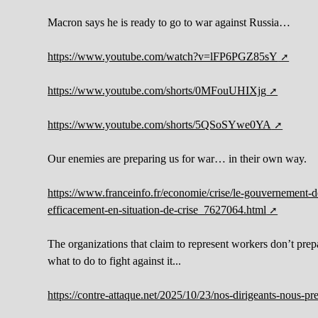
Macron says he is ready to go to war against Russia…
https://www.youtube.com/watch?v=lFP6PGZ85sY
https://www.youtube.com/shorts/0MFouUHIXjg
https://www.youtube.com/shorts/5QSoSYwe0YA
Our enemies are preparing us for war… in their own way.
https://www.franceinfo.fr/economie/crise/le-gouvernement-de
efficacement-en-situation-de-crise_7627064.html
The organizations that claim to represent workers don’t prep
what to do to fight against it...
https://contre-attaque.net/2025/10/23/nos-dirigeants-nous-pre