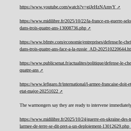
https://www.youtube.com/watch?v=giJeHzNAmvY
https://www.midilibre.fr/2025/10/22/la-france-en-guerre-selo
dans-trois-quatre-ans-13008736.php
https://www.bfmtv.com/economie/entreprises/defense/le-chef-
dans-trois-quatre-ans-face-a-la-russie_AD-202510220644.h
https://www.publicsenat.fr/actualites/politique/defense-le-ch
quatre-ans
https://www.lefigaro.fr/international/l-armee-francaise-doit-e
etat-major-20251022
The warmongers say they are ready to intervene immediate
https://www.midilibre.fr/2025/10/24/guerre-en-ukraine-des-t
larmee-de-terre-se-dit-pret-a-un-deploiement-13012629.php