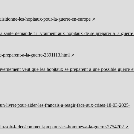
s…
isitionne-les-hopitaux-pour-la-guerre-en-europe
de-la-sante-demande-t-il-vraiment-aux-hopitaux-de-se-preparer-a-la-guerre
se-preparent-a-la-guerre-2391113.html
ernement-veut-que-les-hopitaux-se-preparent-a-une-possible-guerre-e
un-livret-pour-aider-les-francais-a-reagir-face-aux-crises-18-03-2025-
s-du-soir-l-idee/comment-preparer-les-hommes-a-la-guerre-2754702