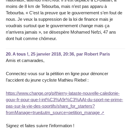
moins de 8 km de Tebourba, mais n’est pas apparu à
Tebourba. « C’est la preuve que le gouvernement s’en fout de
nous. Je veux la suppression de la loi de finance mais je
voudrais surtout que le gouvernement change mais ça
n’arrivera jamais », se désespère Mohamed Nefzi, 47 ans
dont huit comme chômeur.
20.
A tous !,
25 janvier 2018, 20:36
,
par
Robert Paris
Amis et camarades,
Connectez-vous sur la pétition en ligne pour dénoncer
l’accident du jeune cycliste Mathieu Riebel :
https://www.change.org/p/thierry-lataste-nouvelle-caledonie-
gouv-fr-pour-que-l-int%C3%A9r%C3%AAt-du-sport-ne-prime-
pas-sur-la-vie-des-sportifs/share_for_starters?
fromManage=true&utm_source=petition_manage
Signez et faites suivre l’information !