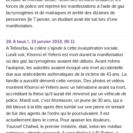
forces de police ont réprimé les manifestations à l’aide de gaz
lacrymogènes et de matraques et arrêté des dizaines de
personnes [le 7 janvier, un étudiant avait été tué lors d’une
manifestation.
19.
A tous !,
19 janvier 2018, 06:11
A Tebourba, la colère s’ajoute à cette exaspération sociale.
Lundi soir, Khomsi el-Yeferni est mort durant la manifestation
où des gaz lacrymogènes avaient été utilisés. Avant même
l’autopsie, les autorités avaient évoqué une mort accidentelle
due aux antécédents asthmatiques de la victime de 43 ans. La
famille a aussitôt démenti cette version. Des photos et vidéos
montrent Khomsi el-Yeferni avec un hématome avant sa mort,
accréditant la thèse qu’il aurait été renversé par un véhicule de
police. Mardi soir, c’est Montasser, un jeune de 30 ans, qui a
été blessé à la tête après être tombé sur une pierre en tentant
de fuir des agents de l’ordre qui le poursuivaient. Il est
actuellement dans le coma. Pour apaiser les douleurs,
Youssef Chahed, le premier ministre, était, selon les médias
nationaux, attendu mercredi. Il s’est déplacé à El-Battan, à