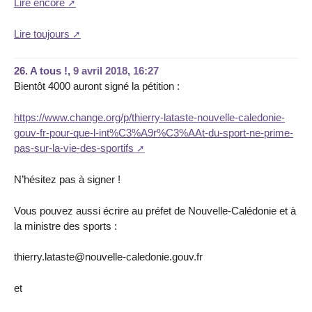
Lire encore
Lire toujours
26.
A tous !,
9 avril 2018, 16:27
Bientôt 4000 auront signé la pétition :
https://www.change.org/p/thierry-lataste-nouvelle-caledonie-
gouv-fr-pour-que-l-int%C3%A9r%C3%AAt-du-sport-ne-prime-
pas-sur-la-vie-des-sportifs
N’hésitez pas à signer !
Vous pouvez aussi écrire au préfet de Nouvelle-Calédonie et à
la ministre des sports :
thierry.lataste@nouvelle-caledonie.gouv.fr
et