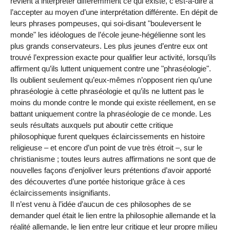
revient à interpréter différemment ce qui existe, c’est-à-dire à
l’accepter au moyen d’une interprétation différente. En dépit de
leurs phrases pompeuses, qui soi-disant "bouleversent le
monde" les idéologues de l’école jeune-hégélienne sont les
plus grands conservateurs. Les plus jeunes d’entre eux ont
trouvé l’expression exacte pour qualifier leur activité, lorsqu’ils
affirment qu’ils luttent uniquement contre une "phraséologie".
Ils oublient seulement qu’eux-mêmes n’opposent rien qu’une
phraséologie à cette phraséologie et qu’ils ne luttent pas le
moins du monde contre le monde qui existe réellement, en se
battant uniquement contre la phraséologie de ce monde. Les
seuls résultats auxquels put aboutir cette critique
philosophique furent quelques éclaircissements en histoire
religieuse – et encore d’un point de vue très étroit –, sur le
christianisme ; toutes leurs autres affirmations ne sont que de
nouvelles façons d’enjoliver leurs prétentions d’avoir apporté
des découvertes d’une portée historique grâce à ces
éclaircissements insignifiants.
Il n’est venu à l’idée d’aucun de ces philosophes de se
demander quel était le lien entre la philosophie allemande et la
réalité allemande, le lien entre leur critique et leur propre milieu