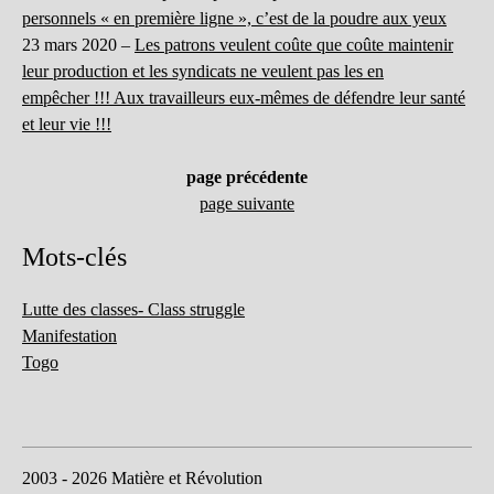
personnels « en première ligne », c’est de la poudre aux yeux
23 mars 2020 –
Les patrons veulent coûte que coûte maintenir
leur production et les syndicats ne veulent pas les en
empêcher !!! Aux travailleurs eux-mêmes de défendre leur santé
et leur vie !!!
page précédente
page suivante
Mots-clés
Lutte des classes- Class struggle
Manifestation
Togo
2003 - 2026 Matière et Révolution