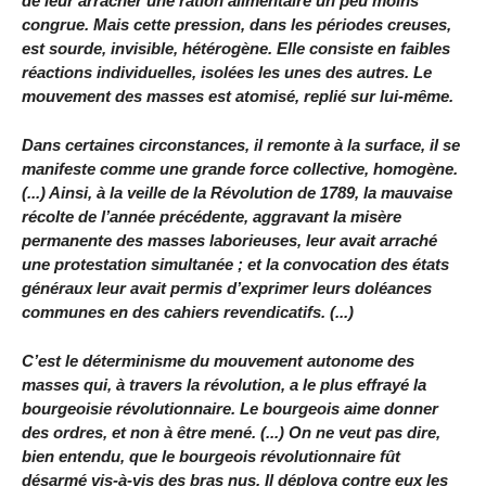
de leur arracher une ration alimentaire un peu moins
congrue. Mais cette pression, dans les périodes creuses,
est sourde, invisible, hétérogène. Elle consiste en faibles
réactions individuelles, isolées les unes des autres. Le
mouvement des masses est atomisé, replié sur lui-même.
Dans certaines circonstances, il remonte à la surface, il se
manifeste comme une grande force collective, homogène.
(...) Ainsi, à la veille de la Révolution de 1789, la mauvaise
récolte de l’année précédente, aggravant la misère
permanente des masses laborieuses, leur avait arraché
une protestation simultanée ; et la convocation des états
généraux leur avait permis d’exprimer leurs doléances
communes en des cahiers revendicatifs. (...)
C’est le déterminisme du mouvement autonome des
masses qui, à travers la révolution, a le plus effrayé la
bourgeoisie révolutionnaire. Le bourgeois aime donner
des ordres, et non à être mené. (...) On ne veut pas dire,
bien entendu, que le bourgeois révolutionnaire fût
désarmé vis-à-vis des bras nus. Il déploya contre eux les