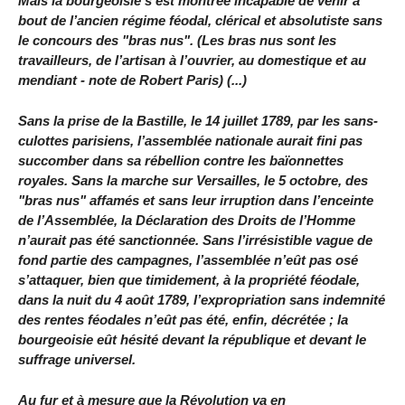
Mais la bourgeoisie s’est montrée incapable de venir à
bout de l’ancien régime féodal, clérical et absolutiste sans
le concours des "bras nus". (Les bras nus sont les
travailleurs, de l’artisan à l’ouvrier, au domestique et au
mendiant - note de Robert Paris) (...)
Sans la prise de la Bastille, le 14 juillet 1789, par les sans-
culottes parisiens, l’assemblée nationale aurait fini pas
succomber dans sa rébellion contre les baïonnettes
royales. Sans la marche sur Versailles, le 5 octobre, des
"bras nus" affamés et sans leur irruption dans l’enceinte
de l’Assemblée, la Déclaration des Droits de l’Homme
n’aurait pas été sanctionnée. Sans l’irrésistible vague de
fond partie des campagnes, l’assemblée n’eût pas osé
s’attaquer, bien que timidement, à la propriété féodale,
dans la nuit du 4 août 1789, l’expropriation sans indemnité
des rentes féodales n’eût pas été, enfin, décrétée ; la
bourgeoisie eût hésité devant la république et devant le
suffrage universel.
Au fur et à mesure que la Révolution va en