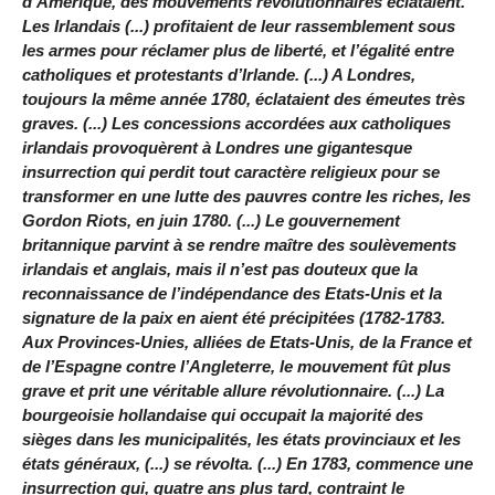
d’Amérique, des mouvements révolutionnaires éclataient.
Les Irlandais (...) profitaient de leur rassemblement sous
les armes pour réclamer plus de liberté, et l’égalité entre
catholiques et protestants d’Irlande. (...) A Londres,
toujours la même année 1780, éclataient des émeutes très
graves. (...) Les concessions accordées aux catholiques
irlandais provoquèrent à Londres une gigantesque
insurrection qui perdit tout caractère religieux pour se
transformer en une lutte des pauvres contre les riches, les
Gordon Riots, en juin 1780. (...) Le gouvernement
britannique parvint à se rendre maître des soulèvements
irlandais et anglais, mais il n’est pas douteux que la
reconnaissance de l’indépendance des Etats-Unis et la
signature de la paix en aient été précipitées (1782-1783.
Aux Provinces-Unies, alliées de Etats-Unis, de la France et
de l’Espagne contre l’Angleterre, le mouvement fût plus
grave et prit une véritable allure révolutionnaire. (...) La
bourgeoisie hollandaise qui occupait la majorité des
sièges dans les municipalités, les états provinciaux et les
états généraux, (...) se révolta. (...) En 1783, commence une
insurrection qui, quatre ans plus tard, contraint le