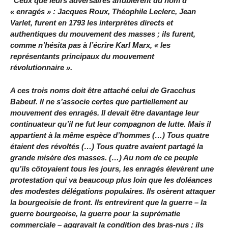
"Ceux que leurs adversaires affublèrent du nom d’
« enragés » : Jacques Roux, Théophile Leclerc, Jean
Varlet, furent en 1793 les interprètes directs et
authentiques du mouvement des masses ; ils furent,
comme n’hésita pas à l’écrire Karl Marx, « les
représentants principaux du mouvement
révolutionnaire ».
A ces trois noms doit être attaché celui de Gracchus
Babeuf. Il ne s’associe certes que partiellement au
mouvement des enragés. Il devait être davantage leur
continuateur qu’il ne fut leur compagnon de lutte. Mais il
appartient à la même espèce d’hommes (…) Tous quatre
étaient des révoltés (…) Tous quatre avaient partagé la
grande misère des masses. (…) Au nom de ce peuple
qu’ils côtoyaient tous les jours, les enragés élevèrent une
protestation qui va beaucoup plus loin que les doléances
des modestes délégations populaires. Ils osèrent attaquer
la bourgeoisie de front. Ils entrevirent que la guerre – la
guerre bourgeoise, la guerre pour la suprématie
commerciale – aggravait la condition des bras-nus ; ils