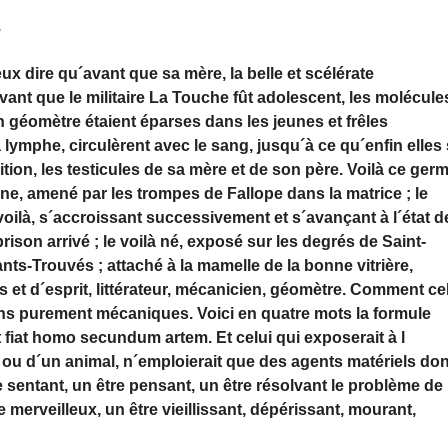
.
eux dire qu´avant que sa mère, la belle et scélérate
vant que le militaire La Touche fût adolescent, les molécule
 géomètre étaient éparses dans les jeunes et frêles
la lymphe, circulèrent avec le sang, jusqu´à ce qu´enfin elles
ition, les testicules de sa mère et de son père. Voilà ce ger
ne, amené par les trompes de Fallope dans la matrice ; le
 voilà, s´accroissant successivement et s´avançant à l´état d
rison arrivé ; le voilà né, exposé sur les degrés de Saint-
nts-Trouvés ; attaché à la mamelle de la bonne vitrière,
et d´esprit, littérateur, mécanicien, géomètre. Comment ce
ions purement mécaniques. Voici en quatre mots la formule
 et fiat homo secundum artem. Et celui qui exposerait à l
ou d´un animal, n´emploierait que des agents matériels don
re sentant, un être pensant, un être résolvant le problème de 
merveilleux, un être vieillissant, dépérissant, mourant,