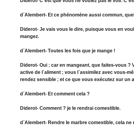
Diderot- C´est que vous ne voulez pas le voir. C
d´Alembert- Et ce phénomène aussi commun, quel est
Diderot- Je vais vous le dire, puisque vous en voule
mangez.
d´Alembert- Toutes les fois que je mange !
Diderot- Oui ; car en mangeant, que faites-vous ? V
active de l´aliment ; vous l´assimilez avec vous-mêm
rendez sensible ; et ce que vous exécutez sur un al
d´Alembert- Et comment cela ?
Diderot- Comment ? je le rendrai comestible.
d´Alembert- Rendre le marbre comestible, cela ne m