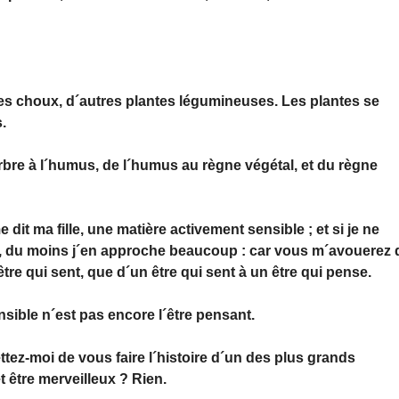
des choux, d´autres plantes légumineuses. Les plantes se
s.
rbre à l´humus, de l´humus au règne végétal, et du règne
dit ma fille, une matière activement sensible ; et si je ne
, du moins j´en approche beaucoup : car vous m´avouerez 
tre qui sent, que d´un être qui sent à un être qui pense.
nsible n´est pas encore l´être pensant.
ttez-moi de vous faire l´histoire d´un des plus grands
 être merveilleux ? Rien.