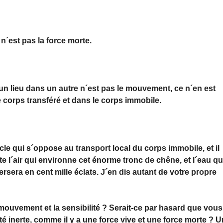
n´est pas la force morte.
un lieu dans un autre n´est pas le mouvement, ce n´en est
 corps transféré et dans le corps immobile.
acle qui s´oppose au transport local du corps immobile, et il
e l´air qui environne cet énorme tronc de chêne, et l´eau qu´
ersera en cent mille éclats. J´en dis autant de votre propre
le mouvement et la sensibilité ? Serait-ce par hasard que vous
ité inerte, comme il y a une force vive et une force morte ? 