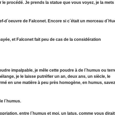
r le procédé. Je prends la statue que vous voyez, je la mets
chef-d´oeuvre de Falconet. Encore si c´était un morceau d´Hu
 payée, et Falconet fait peu de cas de la considération
oudre impalpable, je mêle cette poudre à de l´humus ou terr
mélange, je le laisse putréfier un an, deux ans, un siècle, le
sformé en une matière à peu près homogène, en humus, savez
de l´humus.
opriation, entre l´humus et moi, un latus, comme vous dirait