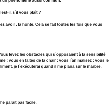
´est un phénomène aussi commun.
-il, s´il vous plaît ?
z avoir , la honte. Cela se fait toutes les fois que vous
ous levez les obstacles qui s´opposaient à la sensibilité
e ; vous en faites de la chair ; vous l´animalisez ; vous le
iment, je l´exécuterai quand il me plaira sur le marbre.
e parait pas facile.