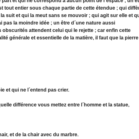
 part et qui ne correspond à aucun point de l´espace ; un ê
t tout entier sous chaque partie de cette étendue ; qui diffè
 la suit et qui la meut sans se mouvoir ; qui agit sur elle et q
´ai pas la moindre idée ; un être d´une nature aussi
 obscurités attendent celui qui le rejette ; car enfin cette
ité générale et essentielle de la matière, il faut que la pierre
oie et qui ne l´entend pas crier.
elle différence vous mettez entre l´homme et la statue,
air, et de la chair avec du marbre.