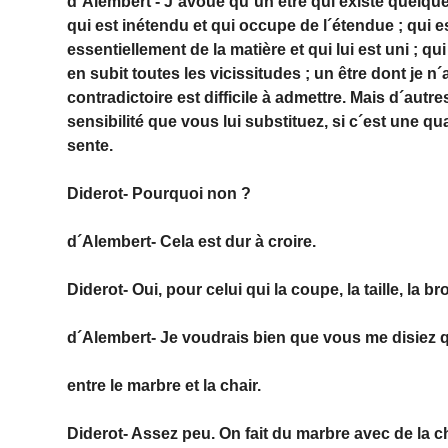
d´Alembert - J´avoue qu´un être qui existe quelque
qui est inétendu et qui occupe de l´étendue ; qui es
essentiellement de la matière et qui lui est uni ; qui
en subit toutes les vicissitudes ; un être dont je n
contradictoire est difficile à admettre. Mais d´autres
sensibilité que vous lui substituez, si c´est une qual
sente.
Diderot- Pourquoi non ?
d´Alembert- Cela est dur à croire.
Diderot- Oui, pour celui qui la coupe, la taille, la br
d´Alembert- Je voudrais bien que vous me disiez qu
entre le marbre et la chair.
Diderot- Assez peu. On fait du marbre avec de la ch