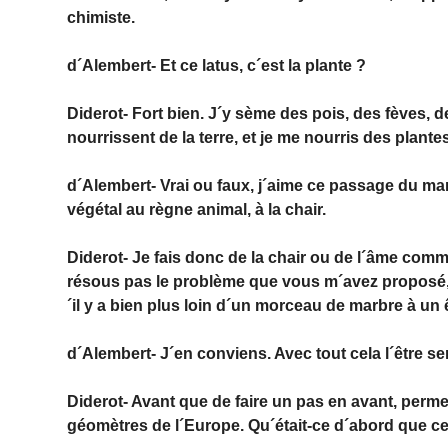
chimiste.
d´Alembert- Et ce latus, c´est la plante ?
Diderot- Fort bien. J´y sème des pois, des fèves, 
nourrissent de la terre, et je me nourris des plante
d´Alembert- Vrai ou faux, j´aime ce passage du ma
végétal au règne animal, à la chair.
Diderot- Je fais donc de la chair ou de l´âme comme 
résous pas le problème que vous m´avez proposé
´il y a bien plus loin d´un morceau de marbre à un ê
d´Alembert- J´en conviens. Avec tout cela l´être se
Diderot- Avant que de faire un pas en avant, perme
géomètres de l´Europe. Qu´était-ce d´abord que cet