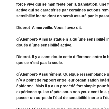
force vive qui se manifeste par la translation, une 
active qui se caractérise par certaines actions rem
sensibilité inerte dont on serait assuré par le passa
Diderot- A merveille. Vous l´avez dit.
d´Alembert- Ainsi la statue n´a qu´une sensibilité i
doués d´une sensibilité active.
Diderot- Il y a sans doute cette différence entre le
que ce n´est pas la seule.
d´Alembert- Assurément. Quelque ressemblance qu´il
n´y a point de rapport entre leur organisation inté
épiderme. Mais il y a un procédé fort simple pour fa
expérience qui se répète sous nos yeux cent fois p
passer un corps de l´état de sensibilité inerte à l´ét