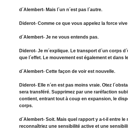
d´Alembert- Mais l´un n´est pas l´autre.
Diderot- Comme ce que vous appelez la force vive 
d´Alembert- Je ne vous entends pas.
Diderot- Je m´explique. Le transport d´un corps d´
que l´effet. Le mouvement est également et dans le
d´Alembert- Cette façon de voir est nouvelle.
Diderot- Elle n´en est pas moins vraie. Otez l´obst
sera transféré. Supprimez par une raréfaction subit
contient, entrant tout à coup en expansion, le disp
corps.
d´Alembert- Soit. Mais quel rapport y a-t-il entre 
reconnaîtriez une sensibilité active et une sensibil