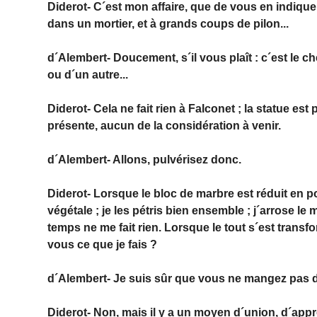
Diderot- C´est mon affaire, que de vous en indique
dans un mortier, et à grands coups de pilon...
d´Alembert- Doucement, s´il vous plaît : c´est le 
ou d´un autre...
Diderot- Cela ne fait rien à Falconet ; la statue est
présente, aucun de la considération à venir.
d´Alembert- Allons, pulvérisez donc.
Diderot- Lorsque le bloc de marbre est réduit en p
végétale ; je les pétris bien ensemble ; j´arrose le 
temps ne me fait rien. Lorsque le tout s´est tran
vous ce que je fais ?
d´Alembert- Je suis sûr que vous ne mangez pas 
Diderot- Non, mais il y a un moyen d´union, d´appr