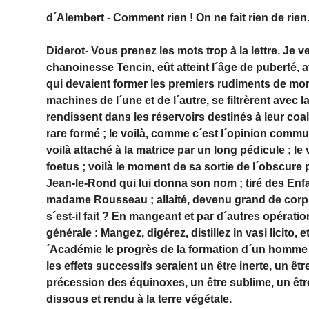
d´Alembert - Comment rien ! On ne fait rien de rien
Diderot- Vous prenez les mots trop à la lettre. Je v
chanoinesse Tencin, eût atteint l´âge de puberté, a
qui devaient former les premiers rudiments de mon
machines de l´une et de l´autre, se filtrèrent avec 
rendissent dans les réservoirs destinés à leur coal
rare formé ; le voilà, comme c´est l´opinion commu
voilà attaché à la matrice par un long pédicule ; le
foetus ; voilà le moment de sa sortie de l´obscure p
Jean-le-Rond qui lui donna son nom ; tiré des Enfa
madame Rousseau ; allaité, devenu grand de corps 
s´est-il fait ? En mangeant et par d´autres opérat
générale : Mangez, digérez, distillez in vasi licito,
´Académie le progrès de la formation d´un homme 
les effets successifs seraient un être inerte, un êt
précession des équinoxes, un être sublime, un être 
dissous et rendu à la terre végétale.