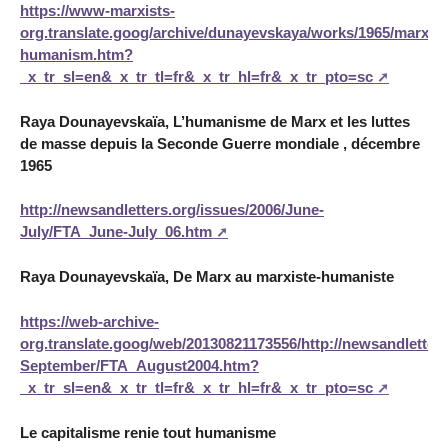
https://www-marxists-
org.translate.goog/archive/dunayevskaya/works/1965/marx-
humanism.htm?
_x_tr_sl=en&_x_tr_tl=fr&_x_tr_hl=fr&_x_tr_pto=sc
Raya Dounayevskaïa, L’humanisme de Marx et les luttes
de masse depuis la Seconde Guerre mondiale , décembre
1965
http://newsandletters.org/issues/2006/June-
July/FTA_June-July_06.htm
Raya Dounayevskaïa, De Marx au marxiste-humaniste
https://web-archive-
org.translate.goog/web/20130821173556/http://newsandletters
September/FTA_August2004.htm?
_x_tr_sl=en&_x_tr_tl=fr&_x_tr_hl=fr&_x_tr_pto=sc
Le capitalisme renie tout humanisme