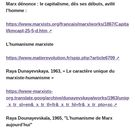
Marx dénonce : le capitalisme, dès ses débuts, avilit
l’homme :
https://www.marxists.org/francais/marx/works/1867/Capital-
I/kmcapI-25-5-d.htm
L’humanisme marxiste
https://www.matierevolution.fr/spip.php?article6709
Raya Dunayevskaya. 1963, « Le caractère unique du
marxiste-humanisme »
https://www-marxists-
org.translate.goog/archive/dunayevskaya/works/1963/unique
_x_tr_sl=en&_x_tr_tl=fr&_x_tr_hl=fr&_x_tr_pto=sc
Raya Dounayevskaïa, 1965, "L’humanisme de Marx
aujourd’hui"