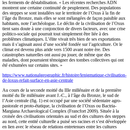
les ferments de déstabilisation. « Les récentes recherches ADN
montrent une certaine continuité de peuplement. Des populations
des steppes se sont installées sur le territoire de l’Oxus à la fin de
l’âge du Bronze, mais elles se sont mélangées de façon paisible aux
habitants, note l’archéologue. Le déclin de la civilisation de l’Oxus
tient sans doute à une conjonction de divers facteurs, avec une crise
politico-sociale qui pourrait tout simplement être liée à des
problèmes climatiques. L’élite vivait très bien de ses exportations
mais il s’agissait aussi d’une société fondée sur l’agriculture. Or le
climat est devenu plus aride vers 1500 avant notre ère. Des
catastrophes naturelles ont aussi pu jouer, de même que des
maladies, dont pourraient témoigner des tombes collectives qui ont
été exhumées sur certains sites. »
https://www.nationalgeographic.fr/histoire/lenigmatique-civilisation-
de-loxus-refait-surface-en-asie-centrale
Au cours de la seconde moitié du IIIe millénaire et de la première
moitié du IIe millénaire avant J.-C., à l’âge du Bronze, le sud de
l’Asie centrale (fig. 1) est occupé par une société sédentaire agro-
pastorale et proto-étatique, la civilisation de l’Oxus ou Bactria-
Margiana Archaeological Complex (Francfort 2009). Située à la
croisée des civilisations orientales au sud et des cultures des steppes
au nord, cette entité culturelle a puisé ses racines et s’est développée
en lien avec le réseau de relations entretenues entre les cultures