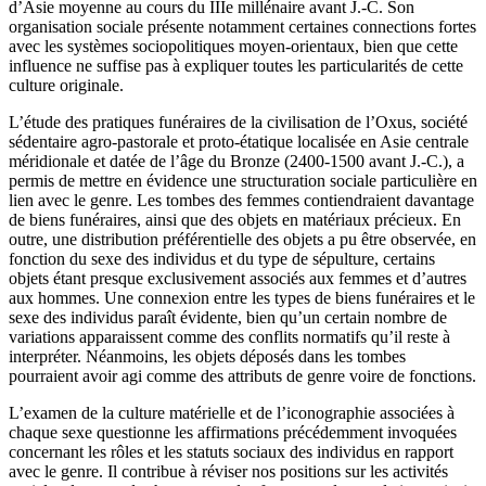
d’Asie moyenne au cours du IIIe millénaire avant J.-C. Son
organisation sociale présente notamment certaines connections fortes
avec les systèmes sociopolitiques moyen-orientaux, bien que cette
influence ne suffise pas à expliquer toutes les particularités de cette
culture originale.
L’étude des pratiques funéraires de la civilisation de l’Oxus, société
sédentaire agro-pastorale et proto-étatique localisée en Asie centrale
méridionale et datée de l’âge du Bronze (2400-1500 avant J.-C.), a
permis de mettre en évidence une structuration sociale particulière en
lien avec le genre. Les tombes des femmes contiendraient davantage
de biens funéraires, ainsi que des objets en matériaux précieux. En
outre, une distribution préférentielle des objets a pu être observée, en
fonction du sexe des individus et du type de sépulture, certains
objets étant presque exclusivement associés aux femmes et d’autres
aux hommes. Une connexion entre les types de biens funéraires et le
sexe des individus paraît évidente, bien qu’un certain nombre de
variations apparaissent comme des conflits normatifs qu’il reste à
interpréter. Néanmoins, les objets déposés dans les tombes
pourraient avoir agi comme des attributs de genre voire de fonctions.
L’examen de la culture matérielle et de l’iconographie associées à
chaque sexe questionne les affirmations précédemment invoquées
concernant les rôles et les statuts sociaux des individus en rapport
avec le genre. Il contribue à réviser nos positions sur les activités