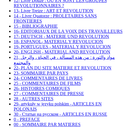
12- Livre Douze : OU EN SONT LES GROUPES
REVOLUTIONNAIRES ?
13- Livre Treize : ART ET REVOLUTION
14 - Livre Quatorze : PROLETAIRES SANS
FRONTIERES
15 - BIBLIOGRAPHIE
16- EDITORIAUX DE LA VOIX DES TRAVAILLEURS
17- DEUTSCH - MATERIE UND REVOLUTION
18- ESPANOL- MATERIAL Y REVOLUCION
19- PORTUGUES - MATERIAL Y REVOLUCION
20- ENGLISH - MATERIAL AND REVOLUTION
21, مواد والثورة : من هذه المسألة ، في الحياة ، والرجل
والمجتمع
22- PLAN DU SITE MATIERE ET REVOLUTION
23- SOMMAIRE PAR PAYS
24- COMMENTAIRES DE LIVRES
25 - COMMENTAIRES DE FILMS
26- HISTOIRES COMIQUES
27 - COMMENTAIRES DE PRESSE
28 - AUTRES SITES
29- artykuły w języku polskim - ARTICLES EN
POLONAIS
30 - Статьи на русском - ARTICLES EN RUSSE
0 - PREFACE
00 - SOMMAIRE PAR MATIERES