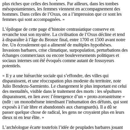
plus riches que celles des hommes. Par ailleurs, dans les tombes
mésopotamiennes, les femmes viennent en accompagnement des
hommes. Dans celles de l’Oxus, on a l’impression que ce sont les
femmes qui sont accompagnées. »
L’épilogue de cette page d’histoire centrasiatique conserve en
revanche tout son mystère. La civilisation de l’Oxus décline et tend
à disparaître à l’âge du Bronze final, entre 1700 et 1500 avant notre
ère. Un écroulement qui a alimenté de multiples hypothèses.
Invasions barbares, crise climatique, surpopulation, perturbations des
échanges commerciaux ou encore bouleversements politiques et
sociaux internes ont été évoqués comme autant de fossoyeurs
potentiels.
« Il y a une hiérarchie sociale qui s’effondre, des villes qui
disparaissent, et une réoccupation plus modeste du territoire, note
Julio Bendezu-Sarmiento. Le changement le plus important est celui
des mentalités, visible dans le traitement des morts : les sépultures
disparaissent, en lien avec l’émergence d’un « proto-zoroastrisme »
(ndlr : un monothéisme interdisant l’inhumation des défunts, qui sont
exposés à l’air libre et abandonnés aux charognards). Il a dû se
passer quelque chose de radical, les gens ne croyaient plus en leurs
dieux ni en leur élite. »
L’archéologue écarte toutefois l’idée de peuplades barbares jouant