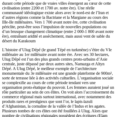
durant cette période que de vraies villes émergent au cœur de cette
civilisation (entre 2200 et 1700 av. notre ère). Une réelle
communauté idéologique existe alors avec le nord-est de l’Iran et
d’autres régions comme la Bactriane et la Margiane au cours des
IIIe-IIe millénaires. Vers 1 700 avant notre ère, cette civilisation
périclite, peut-être sous l’impulsion de nouvelles populations ou
d’un brusque changement climatique (entre 2 000-1 800 avant notre
ère), entraînant aridité et assèchement, mais aussi vent de sable du
désert du Karakoum
L’histoire d’Ulug Dépé (le grand Tépé en turkmène) s’étire du VIe
millénaire au 1er millénaire avant notre ère. Avec ses 30 hectares,
Ulug Dépé est l’un des plus grands centres proto-urbains d’Asie
centrale, juste dépassé par deux autres sites, Namazga et Altyn
Dépé. A Ulug Dépé, le meilleur exemple de l’architecture
monumentale du 3e millénaire est une grande plateforme de 900m²,
sorte de terrasse liée à des activités cultuelles. L’organisation sociale
se complexifie au cours de cette période tendant vers une
organisation proto-étatique du pouvoir. Les femmes auraient joué un
rôle particulier au sein de ces élites. On voit alors l’accroissement du
commerce régional mais surtout international, avec notamment des
produits rares et prestigieux que sont l’or, le lapis-lazuli
d’Afghanistan, la cornaline de la vallée de l’Indus et les agates.
Plusieurs tombes de ces élites ont été fouillées à Ulug. Alors que
nombre de civilisations régionales possèdent des écritures (Elam