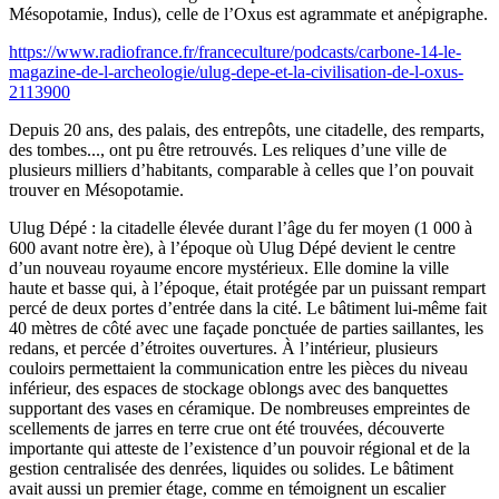
Mésopotamie, Indus), celle de l’Oxus est agrammate et anépigraphe.
https://www.radiofrance.fr/franceculture/podcasts/carbone-14-le-
magazine-de-l-archeologie/ulug-depe-et-la-civilisation-de-l-oxus-
2113900
Depuis 20 ans, des palais, des entrepôts, une citadelle, des remparts,
des tombes..., ont pu être retrouvés. Les reliques d’une ville de
plusieurs milliers d’habitants, comparable à celles que l’on pouvait
trouver en Mésopotamie.
Ulug Dépé : la citadelle élevée durant l’âge du fer moyen (1 000 à
600 avant notre ère), à l’époque où Ulug Dépé devient le centre
d’un nouveau royaume encore mystérieux. Elle domine la ville
haute et basse qui, à l’époque, était protégée par un puissant rempart
percé de deux portes d’entrée dans la cité. Le bâtiment lui-même fait
40 mètres de côté avec une façade ponctuée de parties saillantes, les
redans, et percée d’étroites ouvertures. À l’intérieur, plusieurs
couloirs permettaient la communication entre les pièces du niveau
inférieur, des espaces de stockage oblongs avec des banquettes
supportant des vases en céramique. De nombreuses empreintes de
scellements de jarres en terre crue ont été trouvées, découverte
importante qui atteste de l’existence d’un pouvoir régional et de la
gestion centralisée des denrées, liquides ou solides. Le bâtiment
avait aussi un premier étage, comme en témoignent un escalier