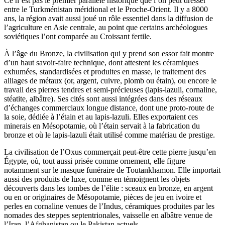
Ce n’est pas le premier parallèle historique que l’on peut dresser
entre le Turkménistan méridional et le Proche-Orient. Il y a 8000
ans, la région avait aussi joué un rôle essentiel dans la diffusion de
l’agriculture en Asie centrale, au point que certains archéologues
soviétiques l’ont comparée au Croissant fertile.
À l’âge du Bronze, la civilisation qui y prend son essor fait montre
d’un haut savoir-faire technique, dont attestent les céramiques
exhumées, standardisées et produites en masse, le traitement des
alliages de métaux (or, argent, cuivre, plomb ou étain), ou encore le
travail des pierres tendres et semi-précieuses (lapis-lazuli, cornaline,
stéatite, albâtre). Ses cités sont aussi intégrées dans des réseaux
d’échanges commerciaux longue distance, dont une proto-route de
la soie, dédiée à l’étain et au lapis-lazuli. Elles exportaient ces
minerais en Mésopotamie, où l’étain servait à la fabrication du
bronze et où le lapis-lazuli était utilisé comme matériau de prestige.
La civilisation de l’Oxus commerçait peut-être cette pierre jusqu’en
Égypte, où, tout aussi prisée comme ornement, elle figure
notamment sur le masque funéraire de Toutankhamon. Elle importait
aussi des produits de luxe, comme en témoignent les objets
découverts dans les tombes de l’élite : sceaux en bronze, en argent
ou en or originaires de Mésopotamie, pièces de jeu en ivoire et
perles en cornaline venues de l’Indus, céramiques produites par les
nomades des steppes septentrionales, vaisselle en albâtre venue de
l’Iran, l’Afghanistan ou le Pakistan actuels.