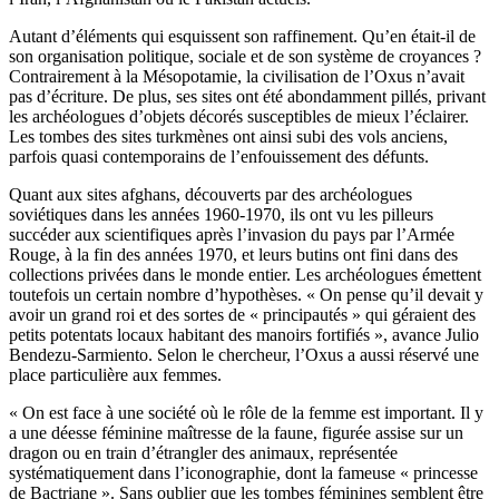
Autant d’éléments qui esquissent son raffinement. Qu’en était-il de
son organisation politique, sociale et de son système de croyances ?
Contrairement à la Mésopotamie, la civilisation de l’Oxus n’avait
pas d’écriture. De plus, ses sites ont été abondamment pillés, privant
les archéologues d’objets décorés susceptibles de mieux l’éclairer.
Les tombes des sites turkmènes ont ainsi subi des vols anciens,
parfois quasi contemporains de l’enfouissement des défunts.
Quant aux sites afghans, découverts par des archéologues
soviétiques dans les années 1960-1970, ils ont vu les pilleurs
succéder aux scientifiques après l’invasion du pays par l’Armée
Rouge, à la fin des années 1970, et leurs butins ont fini dans des
collections privées dans le monde entier. Les archéologues émettent
toutefois un certain nombre d’hypothèses. « On pense qu’il devait y
avoir un grand roi et des sortes de « principautés » qui géraient des
petits potentats locaux habitant des manoirs fortifiés », avance Julio
Bendezu-Sarmiento. Selon le chercheur, l’Oxus a aussi réservé une
place particulière aux femmes.
« On est face à une société où le rôle de la femme est important. Il y
a une déesse féminine maîtresse de la faune, figurée assise sur un
dragon ou en train d’étrangler des animaux, représentée
systématiquement dans l’iconographie, dont la fameuse « princesse
de Bactriane ». Sans oublier que les tombes féminines semblent être