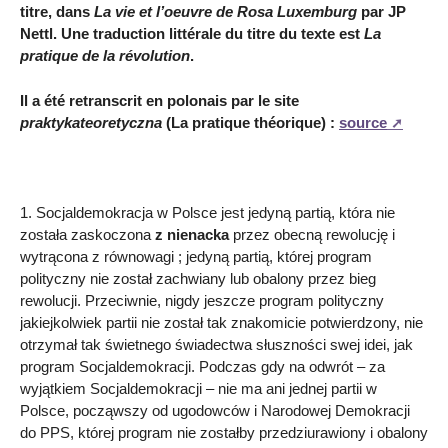
titre, dans
La vie et l’oeuvre de Rosa Luxemburg
par JP
Nettl. Une traduction littérale du titre du texte est
La
pratique de la révolution
.
Il a été retranscrit en polonais par le site
praktykateoretyczna
(La pratique théorique) :
source
1. Socjaldemokracja w Polsce jest jedyną partią, która nie
została zaskoczona
z nienacka
przez obecną rewolucję i
wytrącona z równowagi ; jedyną partią, której program
polityczny nie został zachwiany lub obalony przez bieg
rewolucji. Przeciwnie, nigdy jeszcze program polityczny
jakiejkolwiek partii nie został tak znakomicie potwierdzony, nie
otrzymał tak świetnego świadectwa słuszności swej idei, jak
program Socjaldemokracji. Podczas gdy na odwrót – za
wyjątkiem Socjaldemokracji – nie ma ani jednej partii w
Polsce, począwszy od ugodowców i Narodowej Demokracji
do PPS, której program nie zostałby przedziurawiony i obalony