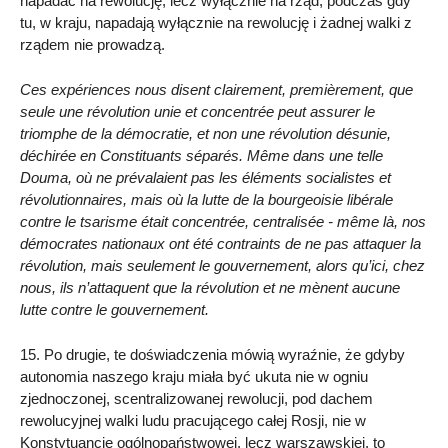
napadać na rewolucję, lecz wyłącznie na rząd, podczas gdy
tu, w kraju, napadają wyłącznie na rewolucję i żadnej walki z
rządem nie prowadzą.
Ces expériences nous disent clairement, premièrement, que
seule une révolution unie et concentrée peut assurer le
triomphe de la démocratie, et non une révolution désunie,
déchirée en Constituants séparés. Même dans une telle
Douma, où ne prévalaient pas les éléments socialistes et
révolutionnaires, mais où la lutte de la bourgeoisie libérale
contre le tsarisme était concentrée, centralisée - même là, nos
démocrates nationaux ont été contraints de ne pas attaquer la
révolution, mais seulement le gouvernement, alors qu’ici, chez
nous, ils n’attaquent que la révolution et ne mènent aucune
lutte contre le gouvernement.
15. Po drugie, te doświadczenia mówią wyraźnie, że gdyby
autonomia naszego kraju miała być ukuta nie w ogniu
zjednoczonej, scentralizowanej rewolucji, pod dachem
rewolucyjnej walki ludu pracującego całej Rosji, nie w
Konstytuancie ogólnopaństwowej, lecz warszawskiej, to