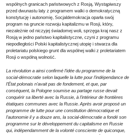
wspólnych granicach państwowych z Rosją. Wystąpiwszy
przed dwunastu laty z programem walki o demokratyczną
konstytucję i autonomię, Socjaldemokracja oparła swój
program na gruncie rozwoju kapitalizmu w Rosji, który,
niezależnie od niczyjej świadomej woli, sprzęga kraj nasz z
Rosją w jedno państwo kapitalistyczne, czyni z programu
niepodległości Polski kapitalistycznej utopię i stwarza dla
proletariatu polskiego grunt dla wspólnej walki z proletariatem
Rosji o wspólną wolność.
La révolution a ainsi confirmé l’idée du programme de la
social-démocratie selon laquelle la lutte pour l’indépendance de
l’État polonais n’avait pas de fondement, et que, par
conséquent, la Pologne soumise au partage russe devait
conquérir sa liberté avec la Russie, à l’intérieur de frontières
étatiques communes avec la Russie. Après avoir proposé un
programme de lutte pour une constitution démocratique et
l’autonomie il y a douze ans, la social-démocratie a fondé son
programme sur le développement du capitalisme en Russie
qui, indépendamment de la volonté consciente de quiconque,