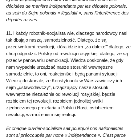
décidées de manière indépendante par les députés polonais,
au sein du Sejm polonais « législatif », sans l’interférence des
députés russes.
11. I każdy robotnik-socjalista wie, dlaczego narodowcy nasi
tak dbają o naszą „samodzielność. Dlatego, że są
przeciwnikami rewolucji, która idzie im „za daleko”’ dlatego, że
chcą odgrodzić Polskę od rewolucji rosyjskiej, dlatego, że są
przeciw panowaniu demokracji. Wiedza doskonale, że gdy
nam wypadnie urządzać nasze stosunki wewnętrzne
samodzielnie, to oni, reakcjoniści, będą panami sytuacji.
Wiedzą doskonale, że Konstytuanta w Warszawie czy ich
sejm „ustawodawczy”, urządzający nasze stosunki
wewnętrzne niezależnie od rewolucji rosyjskiej, będzie
rozbiciem tej rewolucji, rozbiciem jednolitej walki
zjednoczonego proletariatu Polski i Rosji, osłabieniem
rewolucji, wzmożeniem się reakcji.
Et chaque ouvrier-socialiste sait pourquoi nos nationalistes
sont si préoccupés par notre « indépendance ». C’est parce