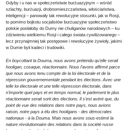
Gdyby i u nas w społeczeństwie burżuazyjnym – wśród
szlachty, burżuazji, drobnomieszczaństwa, włościaństwa,
inteligencji – panowały tak rewolucyjne stosunki, jak w Rosji,
to pomimo bojkotu socjalistów burżuazyjne społeczeństwo
polskie posłałoby do Dumy nie chuliganów narodowych – ku
zdziwieniu wielkiemu Rosji i całego świata cywilizowanego –
lecz przynajmniej tak postępowe i rewolucyjne żywioły, jakimi
w Dumie byli kadeci i trudowiki.
En boycottant la Douma, nous avons prétendu qu’elle serait
hooligan, cosaque, réactionnaire. Nous l’avons affirmé parce
que nous avons tenu compte de la loi électorale et de la
répression gouvernementale pendant les élections. Avec une
telle loi électorale et une telle répression électorale, dans
n’importe quel pays et en temps normal, le parlement le plus
réactionnaire serait sorti des élections. Il s’est avéré que, du
point de vue des relations dans notre pays, nous avions
raison, notre pays a élu des hooligans - des démocrates
nationaux - à la Douma. Mais nous avons sous-estimé la
nature révolutionnaire des relations dans la société russe