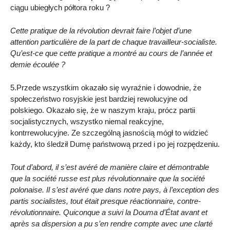
ciągu ubiegłych półtora roku ?
Cette pratique de la révolution devrait faire l’objet d’une
attention particulière de la part de chaque travailleur-socialiste.
Qu’est-ce que cette pratique a montré au cours de l’année et
demie écoulée ?
5.Przede wszystkim okazało się wyraźnie i dowodnie, że
społeczeństwo rosyjskie jest bardziej rewolucyjne od
polskiego. Okazało się, że w naszym kraju, prócz partii
socjalistycznych, wszystko niemal reakcyjne,
kontrrewolucyjne. Ze szczególną jasnością mógł to widzieć
każdy, kto śledził Dumę państwową przed i po jej rozpędzeniu.
Tout d’abord, il s’est avéré de manière claire et démontrable
que la société russe est plus révolutionnaire que la société
polonaise. Il s’est avéré que dans notre pays, à l’exception des
partis socialistes, tout était presque réactionnaire, contre-
révolutionnaire. Quiconque a suivi la Douma d’État avant et
après sa dispersion a pu s’en rendre compte avec une clarté