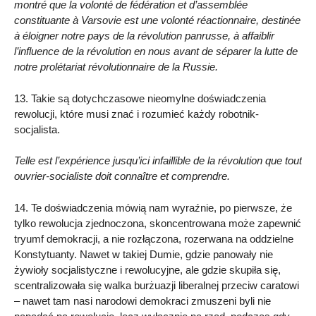
montré que la volonté de fédération et d’assemblée
constituante à Varsovie est une volonté réactionnaire, destinée
à éloigner notre pays de la révolution panrusse, à affaiblir
l’influence de la révolution en nous avant de séparer la lutte de
notre prolétariat révolutionnaire de la Russie.
13. Takie są dotychczasowe nieomylne doświadczenia
rewolucji, które musi znać i rozumieć każdy robotnik-
socjalista.
Telle est l’expérience jusqu’ici infaillible de la révolution que tout
ouvrier-socialiste doit connaître et comprendre.
14. Te doświadczenia mówią nam wyraźnie, po pierwsze, że
tylko rewolucja zjednoczona, skoncentrowana może zapewnić
tryumf demokracji, a nie rozłączona, rozerwana na oddzielne
Konstytuanty. Nawet w takiej Dumie, gdzie panowały nie
żywioły socjalistyczne i rewolucyjne, ale gdzie skupiła się,
scentralizowała się walka burżuazji liberalnej przeciw caratowi
– nawet tam nasi narodowi demokraci zmuszeni byli nie