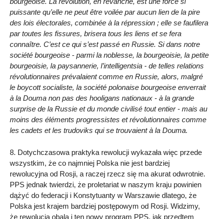
bourgeoise. La révolution, en revanche, est une force si
puissante qu’elle ne peut être voilée par aucun lien de la pire
des lois électorales, combinée à la répression ; elle se faufilera
par toutes les fissures, brisera tous les liens et se fera
connaître. C’est ce qui s’est passé en Russie. Si dans notre
société bourgeoise - parmi la noblesse, la bourgeoisie, la petite
bourgeoisie, la paysannerie, l’intelligentsia - de telles relations
révolutionnaires prévalaient comme en Russie, alors, malgré
le boycott socialiste, la société polonaise bourgeoise enverrait
à la Douma non pas des hooligans nationaux - à la grande
surprise de la Russie et du monde civilisé tout entier - mais au
moins des éléments progressistes et révolutionnaires comme
les cadets et les trudoviks qui se trouvaient à la Douma.
8. Dotychczasowa praktyka rewolucji wykazała więc przede
wszystkim, że co najmniej Polska nie jest bardziej
rewolucyjna od Rosji, a raczej rzecz się ma akurat odwrotnie.
PPS jednak twierdzi, że proletariat w naszym kraju powinien
dążyć do federacji i Konstytuanty w Warszawie dlatego, że
Polska jest krajem bardziej postępowym od Rosji. Widzimy,
że rewolucja obala i ten nowy program PPS, jak przedtem