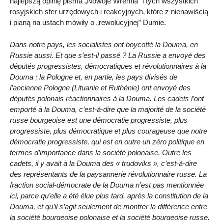
najlepszą opinię pisma „Nowoje Wremia” i tych wszystkich
rosyjskich sfer urzędowych i reakcyjnych, które z nienawiścią
i pianą na ustach mówiły o „rewolucyjnej” Dumie.
Dans notre pays, les socialistes ont boycotté la Douma, en
Russie aussi. Et que s’est-il passé ? La Russie a envoyé des
députés progressistes, démocratiques et révolutionnaires à la
Douma ; la Pologne et, en partie, les pays divisés de
l’ancienne Pologne (Lituanie et Ruthénie) ont envoyé des
députés polonais réactionnaires à la Douma. Les cadets l’ont
emporté à la Douma, c’est-à-dire que la majorité de la société
russe bourgeoise est une démocratie progressiste, plus
progressiste, plus démocratique et plus courageuse que notre
démocratie progressiste, qui est en outre un zéro politique en
termes d’importance dans la société polonaise. Outre les
cadets, il y avait à la Douma des « trudoviks », c’est-à-dire
des représentants de la paysannerie révolutionnaire russe. La
fraction social-démocrate de la Douma n’est pas mentionnée
ici, parce qu’elle a été élue plus tard, après la constitution de la
Douma, et qu’il s’agit seulement de montrer la différence entre
la société bourgeoise polonaise et la société bourgeoise russe.