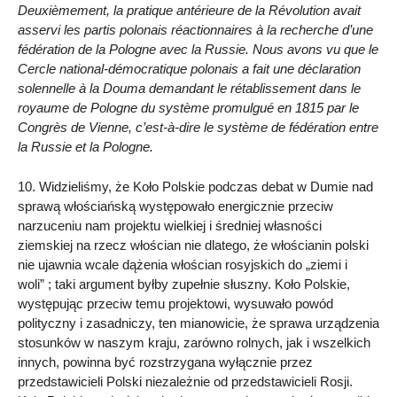
Deuxièmement, la pratique antérieure de la Révolution avait
asservi les partis polonais réactionnaires à la recherche d’une
fédération de la Pologne avec la Russie. Nous avons vu que le
Cercle national-démocratique polonais a fait une déclaration
solennelle à la Douma demandant le rétablissement dans le
royaume de Pologne du système promulgué en 1815 par le
Congrès de Vienne, c’est-à-dire le système de fédération entre
la Russie et la Pologne.
10. Widzieliśmy, że Koło Polskie podczas debat w Dumie nad
sprawą włościańską występowało energicznie przeciw
narzuceniu nam projektu wielkiej i średniej własności
ziemskiej na rzecz włościan nie dlatego, że włościanin polski
nie ujawnia wcale dążenia włościan rosyjskich do „ziemi i
woli” ; taki argument byłby zupełnie słuszny. Koło Polskie,
występując przeciw temu projektowi, wysuwało powód
polityczny i zasadniczy, ten mianowicie, że sprawa urządzenia
stosunków w naszym kraju, zarówno rolnych, jak i wszelkich
innych, powinna być rozstrzygana wyłącznie przez
przedstawicieli Polski niezależnie od przedstawicieli Rosji.