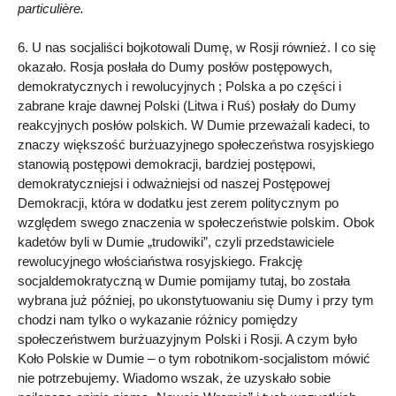
particulière.
6. U nas socjaliści bojkotowali Dumę, w Rosji również. I co się
okazało. Rosja posłała do Dumy posłów postępowych,
demokratycznych i rewolucyjnych ; Polska a po części i
zabrane kraje dawnej Polski (Litwa i Ruś) posłały do Dumy
reakcyjnych posłów polskich. W Dumie przeważali kadeci, to
znaczy większość burżuazyjnego społeczeństwa rosyjskiego
stanowią postępowi demokracji, bardziej postępowi,
demokratyczniejsi i odważniejsi od naszej Postępowej
Demokracji, która w dodatku jest zerem politycznym po
względem swego znaczenia w społeczeństwie polskim. Obok
kadetów byli w Dumie „trudowiki”, czyli przedstawiciele
rewolucyjnego włościaństwa rosyjskiego. Frakcję
socjaldemokratyczną w Dumie pomijamy tutaj, bo została
wybrana już później, po ukonstytuowaniu się Dumy i przy tym
chodzi nam tylko o wykazanie różnicy pomiędzy
społeczeństwem burżuazyjnym Polski i Rosji. A czym było
Koło Polskie w Dumie – o tym robotnikom-socjalistom mówić
nie potrzebujemy. Wiadomo wszak, że uzyskało sobie