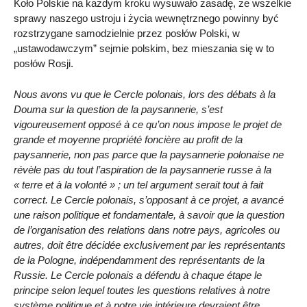
Koło Polskie na każdym kroku wysuwało zasadę, że wszelkie
sprawy naszego ustroju i życia wewnętrznego powinny być
rozstrzygane samodzielnie przez posłów Polski, w
„ustawodawczym” sejmie polskim, bez mieszania się w to
posłów Rosji.
Nous avons vu que le Cercle polonais, lors des débats à la
Douma sur la question de la paysannerie, s’est
vigoureusement opposé à ce qu’on nous impose le projet de
grande et moyenne propriété foncière au profit de la
paysannerie, non pas parce que la paysannerie polonaise ne
révèle pas du tout l’aspiration de la paysannerie russe à la
« terre et à la volonté » ; un tel argument serait tout à fait
correct. Le Cercle polonais, s’opposant à ce projet, a avancé
une raison politique et fondamentale, à savoir que la question
de l’organisation des relations dans notre pays, agricoles ou
autres, doit être décidée exclusivement par les représentants
de la Pologne, indépendamment des représentants de la
Russie. Le Cercle polonais a défendu à chaque étape le
principe selon lequel toutes les questions relatives à notre
système politique et à notre vie intérieure devraient être