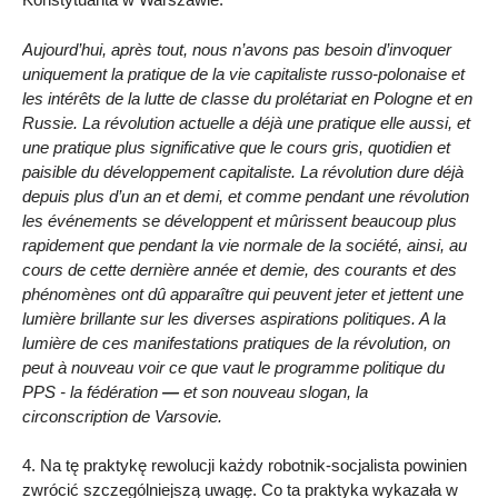
Aujourd’hui, après tout, nous n’avons pas besoin d’invoquer
uniquement la pratique de la vie capitaliste russo-polonaise et
les intérêts de la lutte de classe du prolétariat en Pologne et en
Russie. La révolution actuelle a déjà une pratique elle aussi, et
une pratique plus significative que le cours gris, quotidien et
paisible du développement capitaliste. La révolution dure déjà
depuis plus d’un an et demi, et comme pendant une révolution
les événements se développent et mûrissent beaucoup plus
rapidement que pendant la vie normale de la société, ainsi, au
cours de cette dernière année et demie, des courants et des
phénomènes ont dû apparaître qui peuvent jeter et jettent une
lumière brillante sur les diverses aspirations politiques. A la
lumière de ces manifestations pratiques de la révolution, on
peut à nouveau voir ce que vaut le programme politique du
PPS - la fédération
—
et son nouveau slogan, la
circonscription de Varsovie.
4. Na tę praktykę rewolucji każdy robotnik-socjalista powinien
zwrócić szczególniejszą uwagę. Co ta praktyka wykazała w