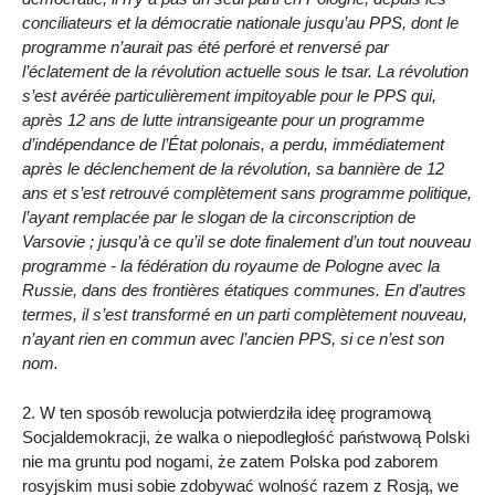
conciliateurs et la démocratie nationale jusqu’au PPS, dont le
programme n’aurait pas été perforé et renversé par
l’éclatement de la révolution actuelle sous le tsar. La révolution
s’est avérée particulièrement impitoyable pour le PPS qui,
après 12 ans de lutte intransigeante pour un programme
d’indépendance de l’État polonais, a perdu, immédiatement
après le déclenchement de la révolution, sa bannière de 12
ans et s’est retrouvé complètement sans programme politique,
l’ayant remplacée par le slogan de la circonscription de
Varsovie ; jusqu’à ce qu’il se dote finalement d’un tout nouveau
programme - la fédération du royaume de Pologne avec la
Russie, dans des frontières étatiques communes. En d’autres
termes, il s’est transformé en un parti complètement nouveau,
n’ayant rien en commun avec l’ancien PPS, si ce n’est son
nom.
2. W ten sposób rewolucja potwierdziła ideę programową
Socjaldemokracji, że walka o niepodległość państwową Polski
nie ma gruntu pod nogami, że zatem Polska pod zaborem
rosyjskim musi sobie zdobywać wolność razem z Rosją, we