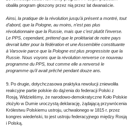
obaliła program głoszony przez nią przez lat dwanaście.
Ainsi, la pratique de la révolution jusqu’à présent a montré, tout
d’abord, que la Pologne, au moins, n’est pas plus
révolutionnaire que la Russie, mais que c’est plutôt l’inverse.
Le PPS, cependant, prétend que le prolétariat de notre pays
devrait lutter pour la fédération et une Assemblée constituante
à Varsovie parce que la Pologne est plus progressiste que la
Russie. Nous voyons que la révolution renverse ce nouveau
programme du PPS, tout comme elle a renversé le
programme qu’il avait prêché pendant douze ans.
9. Po drugie, dotychczasowa praktyka rewolucji zniewoliła
reakcyjne partie polskie do dążenia do federacji Polski z
Rosją. Widzieliśmy, że narodowo-demokratyczne Koło Polskie
złożyło w Dumie uroczystą deklarację, żądającą przywrócenia
Królestwu Polskiemu ustroju, uchwalonego w 1815 r. przez
kongres wiedeński, to jest ustroju federacyjnego między Rosją
i Polską.