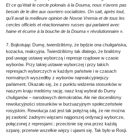
Et ce qu’était le cercle polonais à la Douma, nous n’avons pas
besoin de le dire aux ouvriers-socialistes. On sait, après tout,
qu’il avait la meilleure opinion de Novoe Vremia et de tous les
cercles officiels et réactionnaires russes qui parlaient avec
haine et écume à la bouche de la Douma « révolutionnaire ».
7. Bojkotując Dumę, twierdziliśmy, że będzie ona chuligańska,
kozacka, reakcyjna. Twierdziliśmy tak dlatego, że braliśmy
pod uwagę ustawę wyborczą i represje rządowe w czasie
wyborów. Przy takiej ustawie wyborczej i przy takich
represjach wyborczych w każdym państwie i w czasach
normalnych wyszedłby z wyborów najreakcyjniejszy
parlament. Okazało się, że z punktu widzenia stosunków w
naszym kraju mieliśmy rację, nasz kraj wybrał do Dumy
chuliganów – narodowych demokratów. Ale nie doceniliśmy
rewolucyjności stosunków w burżuazyjnym społeczeństwie
rosyjskim. Rewolucja zaś jest tak potężną siłą, że nie można
jej zasłonić żadnymi więzami najgorszej ordynacji wyborcze,
połączonej z represjami ; przeciśnie się ona przez każdą
szparę, przerwie wszelkie więzy i ujawni się. Tak było w Rosji.