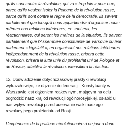
qu’ils sont contre la révolution, qui va « trop loin » pour eux,
parce qu’ils veulent isoler la Pologne de la révolution russe,
parce qu’ils sont contre le règne de la démocratie. Ils savent
parfaitement que lorsqu’il nous appartiendra d’organiser nous-
mêmes nos relations intérieures, ce sont eux, les
réactionnaires, qui seront les maîtres de la situation. Ils savent
parfaitement que l’Assemblée constituante de Varsovie ou leur
parlement « législatif », en organisant nos relations intérieures
indépendamment de la révolution russe, brisera cette
révolution, brisera la lutte unie du prolétariat uni de Pologne et
de Russie, affaiblira la révolution, intensifiera la réaction.
12. Doświadczenie dotychczasowej praktyki rewolucji
wykazało więc, że dążenie do federacji i Konstytuanty w
Warszawie jest dążeniem reakcyjnym, mającym na celu
odgrodzić nasz kraj od rewolucji ogólnorosyjskiej, osłabić u
nas wpływ rewolucji przed oderwanie walki naszego
rewolucyjnego proletariatu od Rosji.
L’expérience de la pratique révolutionnaire à ce jour a donc