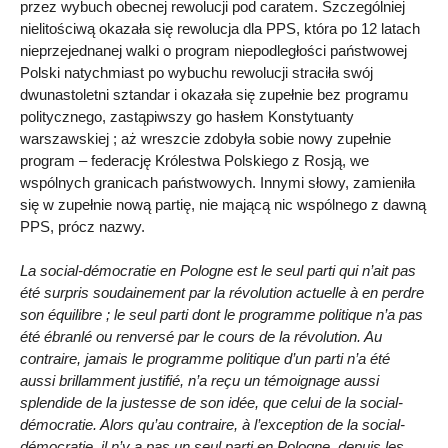
przez wybuch obecnej rewolucji pod caratem. Szczególniej
nielitościwą okazała się rewolucja dla PPS, która po 12 latach
nieprzejednanej walki o program niepodległości państwowej
Polski natychmiast po wybuchu rewolucji straciła swój
dwunastoletni sztandar i okazała się zupełnie bez programu
politycznego, zastąpiwszy go hasłem Konstytuanty
warszawskiej ; aż wreszcie zdobyła sobie nowy zupełnie
program – federację Królestwa Polskiego z Rosją, we
wspólnych granicach państwowych. Innymi słowy, zamieniła
się w zupełnie nową partię, nie mającą nic wspólnego z dawną
PPS, prócz nazwy.
La social-démocratie en Pologne est le seul parti qui n’ait pas
été surpris soudainement par la révolution actuelle à en perdre
son équilibre ; le seul parti dont le programme politique n’a pas
été ébranlé ou renversé par le cours de la révolution. Au
contraire, jamais le programme politique d’un parti n’a été
aussi brillamment justifié, n’a reçu un témoignage aussi
splendide de la justesse de son idée, que celui de la social-
démocratie. Alors qu’au contraire, à l’exception de la social-
démocratie, il n’y a pas un seul parti en Pologne, depuis les