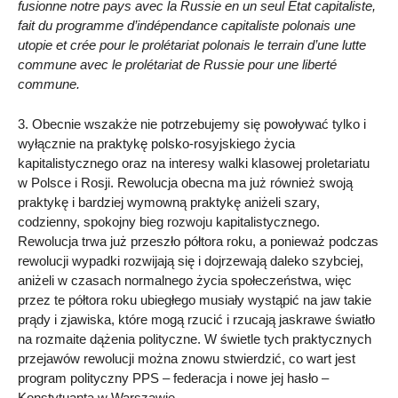
fusionne notre pays avec la Russie en un seul État capitaliste,
fait du programme d’indépendance capitaliste polonais une
utopie et crée pour le prolétariat polonais le terrain d’une lutte
commune avec le prolétariat de Russie pour une liberté
commune.
3. Obecnie wszakże nie potrzebujemy się powoływać tylko i
wyłącznie na praktykę polsko-rosyjskiego życia
kapitalistycznego oraz na interesy walki klasowej proletariatu
w Polsce i Rosji. Rewolucja obecna ma już również swoją
praktykę i bardziej wymowną praktykę aniżeli szary,
codzienny, spokojny bieg rozwoju kapitalistycznego.
Rewolucja trwa już przeszło półtora roku, a ponieważ podczas
rewolucji wypadki rozwijają się i dojrzewają daleko szybciej,
aniżeli w czasach normalnego życia społeczeństwa, więc
przez te półtora roku ubiegłego musiały wystąpić na jaw takie
prądy i zjawiska, które mogą rzucić i rzucają jaskrawe światło
na rozmaite dążenia polityczne. W świetle tych praktycznych
przejawów rewolucji można znowu stwierdzić, co wart jest
program polityczny PPS – federacja i nowe jej hasło –
Konstytuanta w Warszawie.