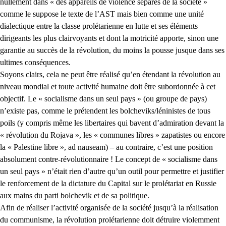
nullement dans « des appareils de violence séparés de la société »
comme le suppose le texte de l’AST mais bien comme une unité
dialectique entre la classe prolétarienne en lutte et ses éléments
dirigeants les plus clairvoyants et dont la motricité apporte, sinon une
garantie au succès de la révolution, du moins la pousse jusque dans ses
ultimes conséquences.
Soyons clairs, cela ne peut être réalisé qu’en étendant la révolution au
niveau mondial et toute activité humaine doit être subordonnée à cet
objectif. Le « socialisme dans un seul pays » (ou groupe de pays)
n’existe pas, comme le prétendent les bolcheviks/léninistes de tous
poils (y compris même les libertaires qui bavent d’admiration devant la
« révolution du Rojava », les « communes libres » zapatistes ou encore
la « Palestine libre », ad nauseam) – au contraire, c’est une position
absolument contre-révolutionnaire ! Le concept de « socialisme dans
un seul pays » n’était rien d’autre qu’un outil pour permettre et justifier
le renforcement de la dictature du Capital sur le prolétariat en Russie
aux mains du parti bolchevik et de sa politique.
Afin de réaliser l’activité organisée de la société jusqu’à la réalisation
du communisme, la révolution prolétarienne doit détruire violemment