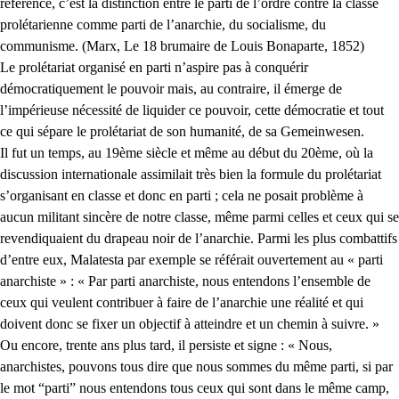
référence, c’est la distinction entre le parti de l’ordre contre la classe
prolétarienne comme parti de l’anarchie, du socialisme, du
communisme. (Marx, Le 18 brumaire de Louis Bonaparte, 1852)
Le prolétariat organisé en parti n’aspire pas à conquérir
démocratiquement le pouvoir mais, au contraire, il émerge de
l’impérieuse nécessité de liquider ce pouvoir, cette démocratie et tout
ce qui sépare le prolétariat de son humanité, de sa Gemeinwesen.
Il fut un temps, au 19ème siècle et même au début du 20ème, où la
discussion internationale assimilait très bien la formule du prolétariat
s’organisant en classe et donc en parti ; cela ne posait problème à
aucun militant sincère de notre classe, même parmi celles et ceux qui se
revendiquaient du drapeau noir de l’anarchie. Parmi les plus combattifs
d’entre eux, Malatesta par exemple se référait ouvertement au « parti
anarchiste » : « Par parti anarchiste, nous entendons l’ensemble de
ceux qui veulent contribuer à faire de l’anarchie une réalité et qui
doivent donc se fixer un objectif à atteindre et un chemin à suivre. »
Ou encore, trente ans plus tard, il persiste et signe : « Nous,
anarchistes, pouvons tous dire que nous sommes du même parti, si par
le mot “parti” nous entendons tous ceux qui sont dans le même camp,