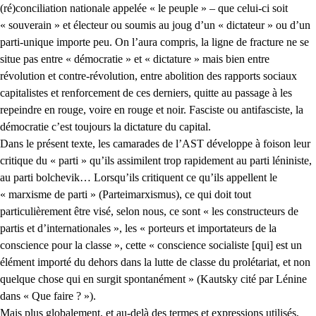
(ré)conciliation nationale appelée « le peuple » – que celui-ci soit
« souverain » et électeur ou soumis au joug d’un « dictateur » ou d’un
parti-unique importe peu. On l’aura compris, la ligne de fracture ne se
situe pas entre « démocratie » et « dictature » mais bien entre
révolution et contre-révolution, entre abolition des rapports sociaux
capitalistes et renforcement de ces derniers, quitte au passage à les
repeindre en rouge, voire en rouge et noir. Fasciste ou antifasciste, la
démocratie c’est toujours la dictature du capital.
Dans le présent texte, les camarades de l’AST développe à foison leur
critique du « parti » qu’ils assimilent trop rapidement au parti léniniste,
au parti bolchevik… Lorsqu’ils critiquent ce qu’ils appellent le
« marxisme de parti » (Parteimarxismus), ce qui doit tout
particulièrement être visé, selon nous, ce sont « les constructeurs de
partis et d’internationales », les « porteurs et importateurs de la
conscience pour la classe », cette « conscience socialiste [qui] est un
élément importé du dehors dans la lutte de classe du prolétariat, et non
quelque chose qui en surgit spontanément » (Kautsky cité par Lénine
dans « Que faire ? »).
Mais plus globalement, et au-delà des termes et expressions utilisés,