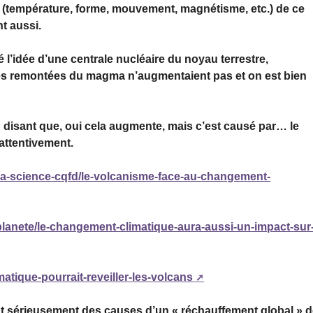
s (température, forme, mouvement, magnétisme, etc.) de ce
t aussi.
 l’idée d’une centrale nucléaire du noyau terrestre,
 les remontées du magma n’augmentaient pas et on est bien
en disant que, oui cela augmente, mais c’est causé par… le
 attentivement.
/la-science-cqfd/le-volcanisme-face-au-changement-
planete/le-changement-climatique-aura-aussi-un-impact-sur
atique-pourrait-reveiller-les-volcans
t sérieusement des causes d’un « réchauffement global » 