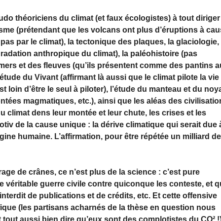
eudo théoriciens du climat (et faux écologistes) à tout diriger
isme (prétendant que les volcans ont plus d’éruptions à ca
pas par le climat), la tectonique des plaques, la glaciologie, 
gradation anthropique du climat), la paléohistoire (pas
 mers et des fleuves (qu’ils présentent comme des pantins 
’étude du Vivant (affirmant là aussi que le climat pilote la vie
st loin d’être le seul à piloter), l’étude du manteau et du noy
ontées magmatiques, etc.), ainsi que les aléas des civilisati
limat dens leur montée et leur chute, les crises et les
iv de la cause unique : la dérive climatique qui serait due 
rigine humaine. L’affirmation, pour être répétée un milliard d
age de crânes, ce n’est plus de la science : c’est pure
véritable guerre civile contre quiconque les conteste, et q
interdit de publications et de crédits, etc. Et cette offensive
ifique (les partisans acharnés de la thèse en question nous
tout aussi bien dire qu’eux sont des complotistes du CO² !)