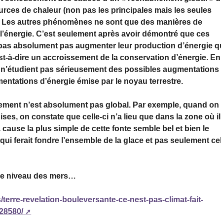
ources de chaleur (non pas les principales mais les seules
stre. Les autres phénomènes ne sont que des manières de
l’énergie. C’est seulement après avoir démontré que ces
pas absolument pas augmenter leur production d’énergie q
’est-à-dire un accroissement de la conservation d’énergie. En
ale n’étudient pas sérieusement des possibles augmentations
mentations d’énergie émise par le noyau terrestre.
uffement n’est absolument pas global. Par exemple, quand on
ses, on constate que celle-ci n’a lieu que dans la zone où il
 cause la plus simple de cette fonte semble bel et bien le
i ferait fondre l’ensemble de la glace et pas seulement cel
) le niveau des mers…
/terre-revelation-bouleversante-ce-nest-pas-climat-fait-
128580/