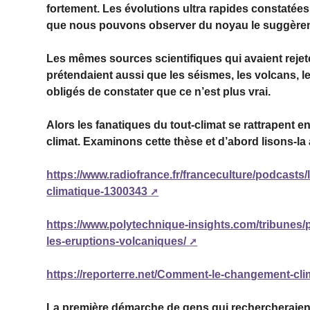
fortement. Les évolutions ultra rapides constatée
que nous pouvons observer du noyau le suggèren
Les mêmes sources scientifiques qui avaient rejeté
prétendaient aussi que les séismes, les volcans,
obligés de constater que ce n’est plus vrai.
Alors les fanatiques du tout-climat se rattrapent 
climat. Examinons cette thèse et d’abord lisons-la
https://www.radiofrance.fr/franceculture/podcasts
climatique-1300343
https://www.polytechnique-insights.com/tribunes/
les-eruptions-volcaniques/
https://reporterre.net/Comment-le-changement-clim
La première démarche de gens qui rechercheraien