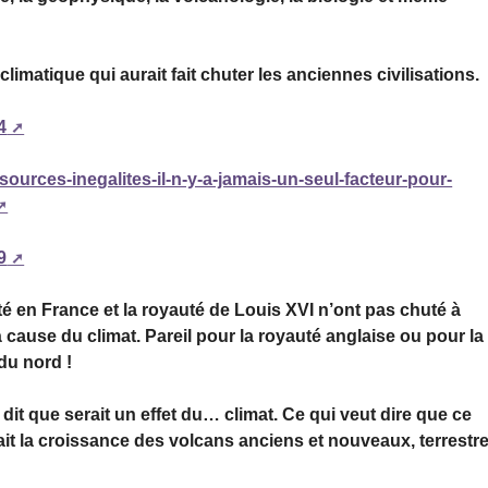
climatique qui aurait fait chuter les anciennes civilisations.
4
sources-inegalites-il-n-y-a-jamais-un-seul-facteur-pour-
9
é en France et la royauté de Louis XVI n’ont pas chuté à
cause du climat. Pareil pour la royauté anglaise ou pour la
du nord !
t que serait un effet du… climat. Ce qui veut dire que ce
rait la croissance des volcans anciens et nouveaux, terrestr