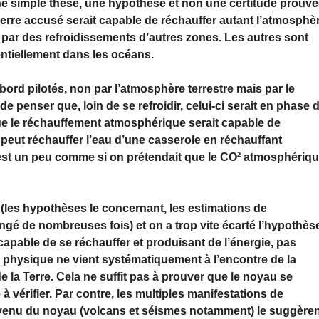
une simple thèse, une hypothèse et non une certitude prouvé
erre accusé serait capable de réchauffer autant l’atmosphèr
ar des refroidissements d’autres zones. Les autres sont
ntiellement dans les océans.
bord pilotés, non par l’atmosphère terrestre mais par le
e penser que, loin de se refroidir, celui-ci serait en phase 
ue le réchauffement atmosphérique serait capable de
 peut réchauffer l’eau d’une casserole en réchauffant
est un peu comme si on prétendait que le CO² atmosphériq
u (les hypothèses le concernant, les estimations de
gé de nombreuses fois) et on a trop vite écarté l’hypothès
capable de se réchauffer et produisant de l’énergie, pas
 physique ne vient systématiquement à l’encontre de la
de la Terre. Cela ne suffit pas à prouver que le noyau se
 vérifier. Par contre, les multiples manifestations de
enu du noyau (volcans et séismes notamment) le suggèren