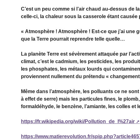
C’est un peu comme si l’air chaud au-dessus de la
celle-ci, la chaleur sous la casserole étant causée
« Atmosphère ! Atmosphère ! Est-ce que j’ai une g
que la Terre pourrait reprendre telle quelle…
La planète Terre est sévèrement attaquée par l’activi
climat, c’est le cadmium, les pesticides, les produit
les phosphates, les métaux lourds qui contaminent 
proviennent nullement du prétendu « changement c
Même dans l’atmosphère, les polluants ce ne sont 
à effet de serre) mais les particules fines, le plo
formaldéhyde, le benzène, l’amiante, les colles et l
https://fr.wikipedia.org/wiki/Pollution_de_l%27air
https://www.matierevolution.fr/spip.php?article465