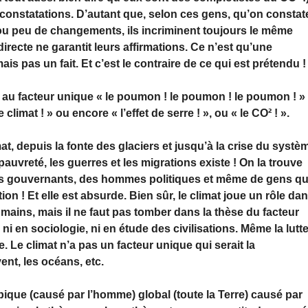
s constatations. D’autant que, selon ces gens, qu’on constat
u peu de changements, ils incriminent toujours le même
ecte ne garantit leurs affirmations. Ce n’est qu’une
s pas un fait. Et c’est le contraire de ce qui est prétendu !
e au facteur unique « le poumon ! le poumon ! le poumon ! »
imat ! » ou encore « l’effet de serre ! », ou « le CO² ! ».
imat, depuis la fonte des glaciers et jusqu’à la crise du systè
 pauvreté, les guerres et les migrations existe ! On la trouve
des gouvernants, des hommes politiques et même de gens qu
ion ! Et elle est absurde. Bien sûr, le climat joue un rôle da
umains, mais il ne faut pas tomber dans la thèse du facteur
 ni en sociologie, ni en étude des civilisations. Même la lutt
e. Le climat n’a pas un facteur unique qui serait la
 vent, les océans, etc.
que (causé par l’homme) global (toute la Terre) causé par