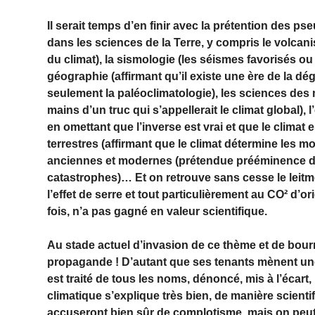
Il serait temps d’en finir avec la prétention des ps
dans les sciences de la Terre, y compris le volcan
du climat), la sismologie (les séismes favorisés ou 
géographie (affirmant qu’il existe une ère de la dé
seulement la paléoclimatologie), les sciences des
mains d’un truc qui s’appellerait le climat global), l
en omettant que l’inverse est vrai et que le climat e
terrestres (affirmant que le climat détermine les m
anciennes et modernes (prétendue prééminence du c
catastrophes)… Et on retrouve sans cesse le leitmot
l’effet de serre et tout particulièrement au CO² d’o
fois, n’a pas gagné en valeur scientifique.
Au stade actuel d’invasion de ce thème et de bourr
propagande ! D’autant que ses tenants mènent une 
est traité de tous les noms, dénoncé, mis à l’écart, 
climatique s’explique très bien, de manière scient
accuseront bien sûr de complotisme, mais on peut 