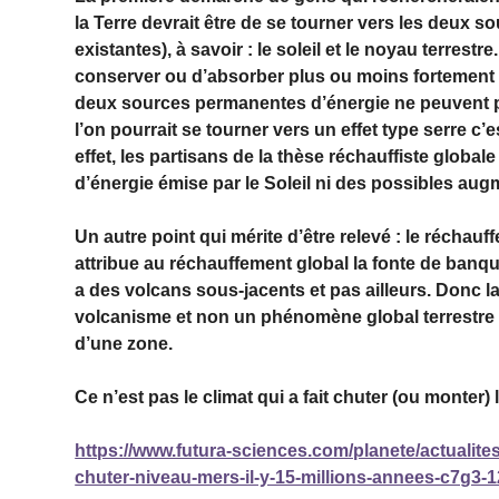
la Terre devrait être de se tourner vers les deux s
existantes), à savoir : le soleil et le noyau terre
conserver ou d’absorber plus ou moins fortement 
deux sources permanentes d’énergie ne peuvent 
l’on pourrait se tourner vers un effet type serre c
effet, les partisans de la thèse réchauffiste glob
d’énergie émise par le Soleil ni des possibles aug
Un autre point qui mérite d’être relevé : le récha
attribue au réchauffement global la fonte de banqui
a des volcans sous-jacents et pas ailleurs. Donc la
volcanisme et non un phénomène global terrestre qu
d’une zone.
Ce n’est pas le climat qui a fait chuter (ou monter
https://www.futura-sciences.com/planete/actualites
chuter-niveau-mers-il-y-15-millions-annees-c7g3-