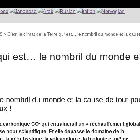
RS
>
C’est le climat de la Terre qui est… le nombril du monde et la caus
e qui est… le nombril du monde e
 le nombril du monde et la cause de tout po
ux !
z carbonique CO² qui entrainerait un « réchauffement globa
se pour scientifique. Et elle dépasse le domaine de la
ie, la géophysique, la volcanologie, la biologie et même