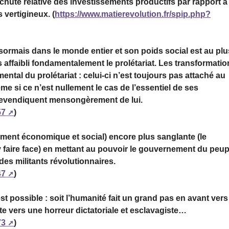
a chute relative des investissements productifs par rapport à 
 vertigineux. (
https://www.matierevolution.fr/spip.php?
ésormais dans le monde entier et son poids social est au plu
 affaibli fondamentalement le prolétariat. Les transformati
ntal du prolétariat : celui-ci n’est toujours pas attaché au
e si ce n’est nullement le cas de l’essentiel de ses
 revendiquent mensongèrement de lui.
57
)
rement économique et social) encore plus sanglante (le
 faire face) en mettant au pouvoir le gouvernement du peup
des militants révolutionnaires.
47
)
 possible : soit l’humanité fait un grand pas en avant vers
e vers une horreur dictatoriale et esclavagiste…
73
)