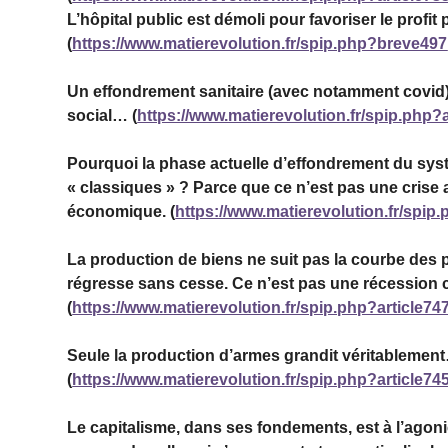
L’hôpital public est démoli pour favoriser le profit 
(
https://www.matierevolution.fr/spip.php?breve497
Un effondrement sanitaire (avec notamment covid)
social… (
https://www.matierevolution.fr/spip.php?
Pourquoi la phase actuelle d’effondrement du syst
« classiques » ? Parce que ce n’est pas une cris
économique. (
https://www.matierevolution.fr/spip
La production de biens ne suit pas la courbe des pr
régresse sans cesse. Ce n’est pas une récession
(
https://www.matierevolution.fr/spip.php?article74
Seule la production d’armes grandit véritablement
(
https://www.matierevolution.fr/spip.php?article74
Le capitalisme, dans ses fondements, est à l’agonie. 