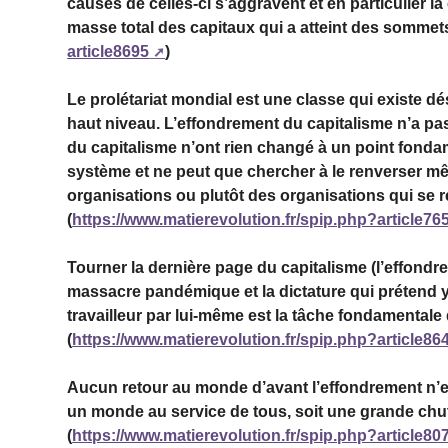
causes de celles-ci s’aggravent et en particulier l
masse total des capitaux qui a atteint des sommets
article8695
)
Le prolétariat mondial est une classe qui existe d
haut niveau. L’effondrement du capitalisme n’a pas
du capitalisme n’ont rien changé à un point fondame
système et ne peut que chercher à le renverser mêm
organisations ou plutôt des organisations qui se
(
https://www.matierevolution.fr/spip.php?article76
Tourner la dernière page du capitalisme (l’effond
massacre pandémique et la dictature qui prétend y
travailleur par lui-même est la tâche fondamentale 
(
https://www.matierevolution.fr/spip.php?article86
Aucun retour au monde d’avant l’effondrement n’est
un monde au service de tous, soit une grande chut
(
https://www.matierevolution.fr/spip.php?article80