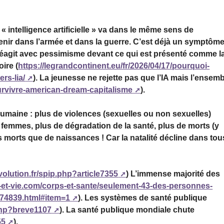
intelligence artificielle » va dans le même sens de
enir dans l’armée et dans la guerre. C’est déjà un symptôm
agit avec pessimisme devant ce qui est présenté comme l
ire (
https://legrandcontinent.eu/fr/2026/04/17/pourquoi-
rs-lia/
). La jeunesse ne rejette pas que l’IA mais l’ensem
survivre-american-dream-capitalisme
).
humaine : plus de violences (sexuelles ou non sexuelles)
 femmes, plus de dégradation de la santé, plus de morts (y
orts que de naissances ! Car la natalité décline dans tou
volution.fr/spip.php?article7355
) L’immense majorité des
-et-vie.com/corps-et-sante/seulement-43-des-personnes-
74839.html#item=1
). Les systèmes de santé publique
.php?breve1107
). La santé publique mondiale chute
55
).