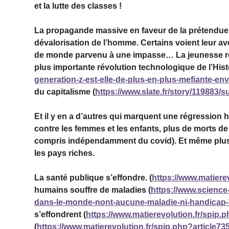
et la lutte des classes !
La propagande massive en faveur de la prétendue « 
dévalorisation de l’homme. Certains voient leur av
de monde parvenu à une impasse… La jeunesse ré
plus importante révolution technologique de l’Histo
generation-z-est-elle-de-plus-en-plus-mefiante-enve
du capitalisme (
https://www.slate.fr/story/119883/
Et il y en a d’autres qui marquent une régression 
contre les femmes et les enfants, plus de morts de
compris indépendamment du covid). Et même plus m
les pays riches.
La santé publique s’effondre. (
https://www.matiere
humains souffre de maladies (
https://www.science
dans-le-monde-nont-aucune-maladie-ni-handicap-
s’effondrent (
https://www.matierevolution.fr/spip
(
https://www.matierevolution.fr/spip.php?article73