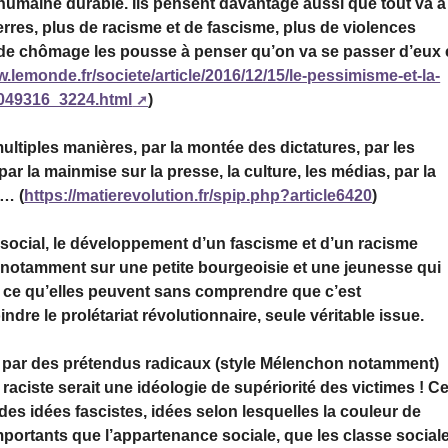
 humaine durable. Ils pensent davantage aussi que tout va à
erres, plus de racisme et de fascisme, plus de violences
 de chômage les pousse à penser qu’on va se passer d’eux 
w.lemonde.fr/societe/article/2016/12/15/le-pessimisme-et-la-
5049316_3224.html
)
ltiples manières, par la montée des dictatures, par les
 par la mainmise sur la presse, la culture, les médias, par la
e… (
https://matierevolution.fr/spip.php?article6420
)
social, le développement d’un fascisme et d’un racisme
de notamment sur une petite bourgeoisie et une jeunesse qui
t ce qu’elles peuvent sans comprendre que c’est
ndre le prolétariat révolutionnaire, seule véritable issue.
e par des prétendus radicaux (style Mélenchon notamment)
 raciste serait une idéologie de supériorité des victimes ! C
es idées fascistes, idées selon lesquelles la couleur de
s importants que l’appartenance sociale, que les classe social