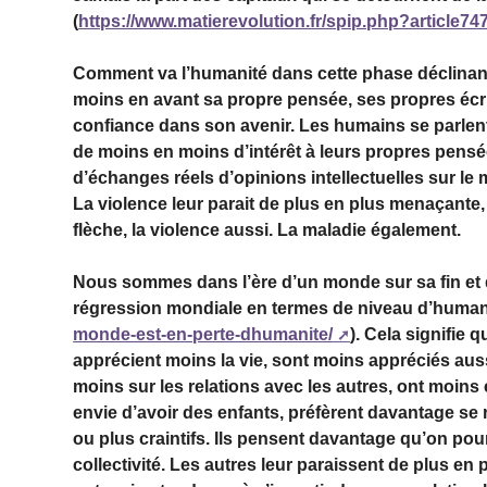
(
https://www.matierevolution.fr/spip.php?article74
Comment va l’humanité dans cette phase déclinant
moins en avant sa propre pensée, ses propres écrit
confiance dans son avenir. Les humains se parlen
de moins en moins d’intérêt à leurs propres pens
d’échanges réels d’opinions intellectuelles sur l
La violence leur parait de plus en plus menaçante,
flèche, la violence aussi. La maladie également.
Nous sommes dans l’ère d’un monde sur sa fin et
régression mondiale en termes de niveau d’humani
monde-est-en-perte-dhumanite/
). Cela signifie 
apprécient moins la vie, sont moins appréciés auss
moins sur les relations avec les autres, ont moins 
envie d’avoir des enfants, préfèrent davantage se
ou plus craintifs. Ils pensent davantage qu’on pou
collectivité. Les autres leur paraissent de plus en