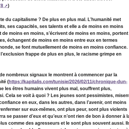
78
)
e du capitalisme ? De plus en plus mal. L’humanité met
s, ses capacités, ses talents et elle a de moins en moins
t de moins en moins, s’écrivent de moins en moins, portent
ées, échangent de moins en moins entre eux en termes
e monde, se font mutuellement de moins en moins confiance.
 l’exclusion frappe de plus en plus, le racisme grimpe en
 de nombreux signaux le montrent à commencer par la
té (
https://kapitalis.com/tunisie/2026/02/11/chronique-dun-
que les êtres humains vivent plus mal, souffrent plus,
i. Cela se voit à quoi ? Les jeunes sont pessimistes, misen
confiance en eux, dans les autres, dans l’avenir, ont moins
 renfermer sur eux-mêmes, ont plus peur, sont plus violents
rra se passer d’eux et qu’eux n’ont rien de bon à donner à l
 plus comme des agresseurs et le sont plus souvent aussi. Il