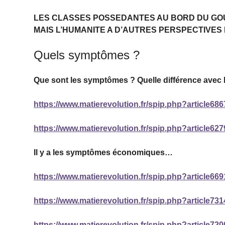
LES CLASSES POSSEDANTES AU BORD DU GO
MAIS L’HUMANITE A D’AUTRES PERSPECTIVES 
Quels symptômes ?
Que sont les symptômes ? Quelle différence avec
https://www.matierevolution.fr/spip.php?article686
https://www.matierevolution.fr/spip.php?article627
Il y a les symptômes économiques…
https://www.matierevolution.fr/spip.php?article669
https://www.matierevolution.fr/spip.php?article731
https://www.matierevolution.fr/spip.php?article720