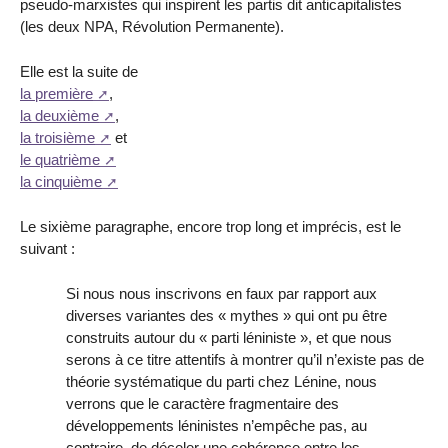
pseudo-marxistes qui inspirent les partis dit anticapitalistes
(les deux NPA, Révolution Permanente).
Elle est la suite de
la première
,
la deuxième
,
la troisième
et
le quatrième
la cinquième
Le sixième paragraphe, encore trop long et imprécis, est le
suivant :
Si nous nous inscrivons en faux par rapport aux
diverses variantes des « mythes » qui ont pu être
construits autour du « parti léniniste », et que nous
serons à ce titre attentifs à montrer qu’il n’existe pas de
théorie systématique du parti chez Lénine, nous
verrons que le caractère fragmentaire des
développements léninistes n’empêche pas, au
contraire, de déceler une cohérence entre les