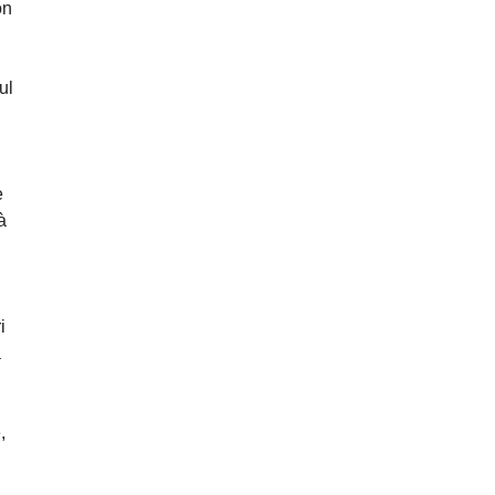
on
ul
e
à
i
à
,