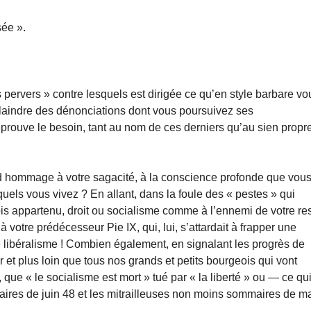
sée ».
 pervers » contre lesquels est dirigée ce qu’en style barbare vo
e plaindre des dénonciations dont vous poursuivez ses
rouve le besoin, tant au nom de ces derniers qu’au sien propre
rd hommage à votre sagacité, à la conscience profonde que vou
uels vous vivez ? En allant, dans la foule des « pestes » qui
is appartenu, droit ou socialisme comme à l’ennemi de votre re
otre prédécesseur Pie IX, qui, lui, s’attardait à frapper une
e libéralisme ! Combien également, en signalant les progrès de
r et plus loin que tous nos grands et petits bourgeois qui vont
 que « le socialisme est mort » tué par « la liberté » ou — ce qu
maires de juin 48 et les mitrailleuses non moins sommaires de m