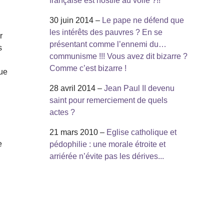
française est hostile au voile ?!!
30 juin 2014 –
Le pape ne défend que
les intérêts des pauvres ? En se
r
présentant comme l’ennemi du…
s
communisme !!! Vous avez dit bizarre ?
Comme c’est bizarre !
que
28 avril 2014 –
Jean Paul II devenu
saint pour remerciement de quels
actes ?
21 mars 2010 –
Eglise catholique et
e
pédophilie : une morale étroite et
arriérée n’évite pas les dérives...