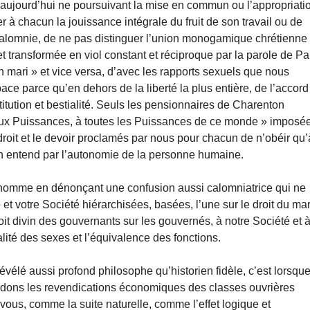
aujourd’hui ne poursuivant la mise en commun ou l’appropriati
er à chacun la jouissance intégrale du fruit de son travail ou de
 calomnie, de ne pas distinguer l’union monogamique chrétienne
et transformée en viol constant et réciproque par la parole de Pa
n mari » et vice versa, d’avec les rapports sexuels que nous
ce parce qu’en dehors de la liberté la plus entière, de l’accord
titution et bestialité. Seuls les pensionnaires de Charenton
 aux Puissances, à toutes les Puissances de ce monde » imposé
e droit et le devoir proclamés par nous pour chacun de n’obéir qu’
n entend par l’autonomie de la personne humaine.
 homme en dénonçant une confusion aussi calomniatrice qui ne
 et votre Société hiérarchisées, basées, l’une sur le droit du mar
droit divin des gouvernants sur les gouvernés, à notre Société et 
alité des sexes et l’équivalence des fonctions.
vélé aussi profond philosophe qu’historien fidèle, c’est lorsque
oir dons les revendications économiques des classes ouvrières
vous, comme la suite naturelle, comme l’effet logique et