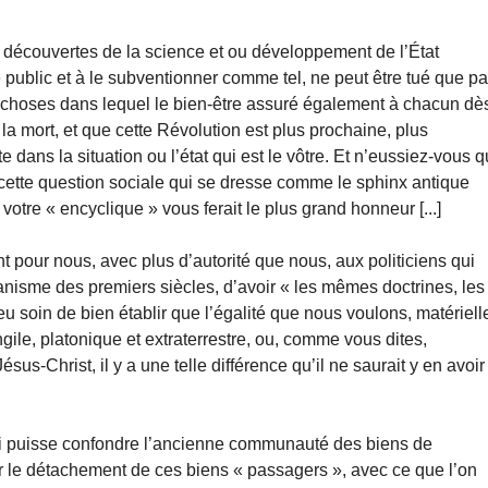
x découvertes de la science et ou développement de l’État
 public et à le subventionner comme tel, ne peut être tué que pa
 de choses dans lequel le bien-être assuré également à chacun dè
 la mort, et que cette Révolution est plus prochaine, plus
 dans la situation ou l’état qui est le vôtre. Et n’eussiez-vous 
, cette question sociale qui se dresse comme le sphinx antique
otre « encyclique » vous ferait le plus grand honneur [...]
nt pour nous, avec plus d’autorité que nous, aux politiciens qui
anisme des premiers siècles, d’avoir « les mêmes doctrines, les
 soin de bien établir que l’égalité que nous voulons, matériell
ile, platonique et extraterrestre, ou, comme vous dites,
us-Christ, il y a une telle différence qu’il ne saurait y en avoir
 qui puisse confondre l’ancienne communauté des biens de
ur le détachement de ces biens « passagers », avec ce que l’on