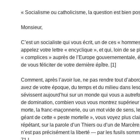
« Socialisme ou catholicisme, la question est bien po
Monsieur,
C’est un socialiste qui vous écrit, un de ces « hommes
appelez votre lettre « encyclique », et qui, loin de s
« complices » auprès de l’Europe gouvernementale, ép
de vous féliciter de votre dernière épître. [1]
Comment, après l’avoir lue, ne pas rendre tout d’abo
avez de votre époque, du temps et du milieu dans lesq
sévissent aujourd’hui sur un monde qui vous a autrefo
de domination, combien vous vous montrez supérieur à v
morte, la franc-maçonnerie, ou un mot vide de sens, l
géant de cette « peste mortelle », vous voyez plus clai
répétant, sur la parole d’un Thiers ou d’un de Marcère,
n’est pas précisément la liberté — par les fusils som
71 !