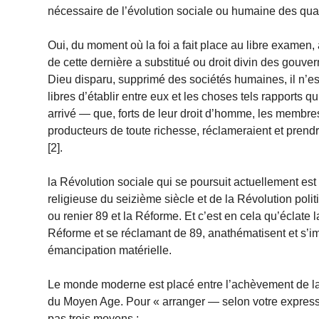
nécessaire de l’évolution sociale ou humaine des quatre
Oui, du moment où la foi a fait place au libre examen,
de cette dernière a substitué ou droit divin des gouv
Dieu disparu, supprimé des sociétés humaines, il n’e
libres d’établir entre eux et les choses tels rapports q
arrivé — que, forts de leur droit d’homme, les membre
producteurs de toute richesse, réclameraient et prendr
[2].
la Révolution sociale qui se poursuit actuellement est f
religieuse du seizième siècle et de la Révolution politiq
ou renier 89 et la Réforme. Et c’est en cela qu’éclate 
Réforme et se réclamant de 89, anathématisent et s’i
émancipation matérielle.
Le monde moderne est placé entre l’achèvement de la 
du Moyen Age. Pour « arranger — selon votre expression
pas trois moyens :