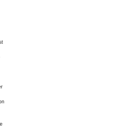
ù
st
e
er
on
me