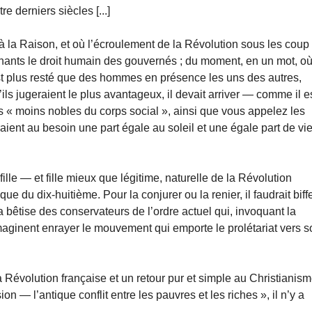
 derniers siècles [...]
 à la Raison, et où l’écroulement de la Révolution sous les coup
ernants le droit humain des gouvernés ; du moment, en un mot, o
st plus resté que des hommes en présence les uns des autres,
u’ils jugeraient le plus avantageux, il devait arriver — comme il e
s « moins nobles du corps social », ainsi que vous appelez les
aient au besoin une part égale au soleil et une égale part de vi
ille — et fille mieux que légitime, naturelle de la Révolution
ue du dix-huitième. Pour la conjurer ou la renier, il faudrait biff
la bêtise des conservateurs de l’ordre actuel qui, invoquant la
maginent enrayer le mouvement qui emporte le prolétariat vers s
Révolution française et un retour pur et simple au Christianis
 — l’antique conflit entre les pauvres et les riches », il n’y a