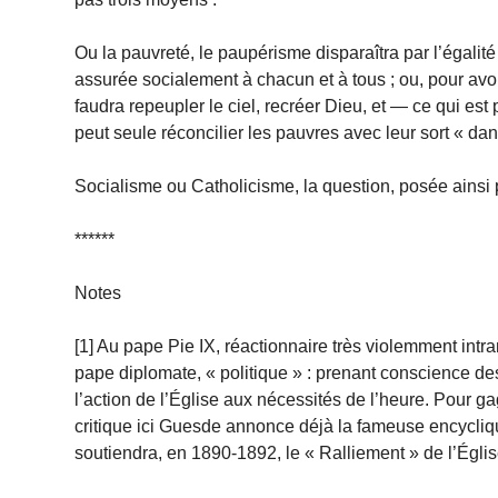
Ou la pauvreté, le paupérisme disparaîtra par l’égali
assurée socialement à chacun et à tous ; ou, pour avoir,
faudra repeupler le ciel, recréer Dieu, et — ce qui est p
peut seule réconcilier les pauvres avec leur sort « d
Socialisme ou Catholicisme, la question, posée ainsi p
******
Notes
[1] Au pape Pie IX, réactionnaire très violemment intran
pape diplomate, « politique » : prenant conscience des 
l’action de l’Église aux nécessités de l’heure. Pour ga
critique ici Guesde annonce déjà la fameuse encycli
soutiendra, en 1890-1892, le « Ralliement » de l’Égli