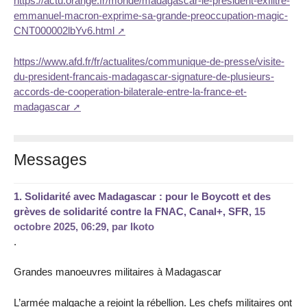
https://actu.orange.fr/monde/madagascar-le-president-exfiltre-
emmanuel-macron-exprime-sa-grande-preoccupation-magic-
CNT000002lbYv6.html
https://www.afd.fr/fr/actualites/communique-de-presse/visite-
du-president-francais-madagascar-signature-de-plusieurs-
accords-de-cooperation-bilaterale-entre-la-france-et-
madagascar
Messages
1.
Solidarité avec Madagascar : pour le Boycott et des
grèves de solidarité contre la FNAC, Canal+, SFR,
15
octobre 2025, 06:29
,
par
Ikoto
.
Grandes manoeuvres militaires à Madagascar
L’armée malgache a rejoint la rébellion. Les chefs militaires ont