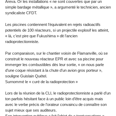
Areva. Or les installations « ne sont couvertes que par un
simple bardage métallique », a argumenté le technicien, ancien
syndicaliste CFDT.
Les piscines contiennent l’équivalent en rejets radioactifs
potentiels de 100 réacteurs, si un projectile explosif les atteint,
« là, c’est pire que Fukushima » dit l’ancien
radioprotectionniste.
Par comparaison, sur le chantier voisin de Flamanville, où se
construit le nouveau réacteur EPR et avec sa piscine pour
immerger les combustibles dès leur sortie, « on nous parle
d’une coque résistant à la chute d’un avion gros porteur »,
souligne Guislain Quétel.
Surnommé le « curé de la radioprotection »
Lors de la réunion de la CLI, le radioprotectionniste a parlé d’un
ton parfois hésitant face à un public loin d’être acquis mais
avec le verbe précis de l’orateur convaincu de connaître son
sujet mieux que ses auditeurs.
Son intervention publique a fait l’objet de « tergiversations »,