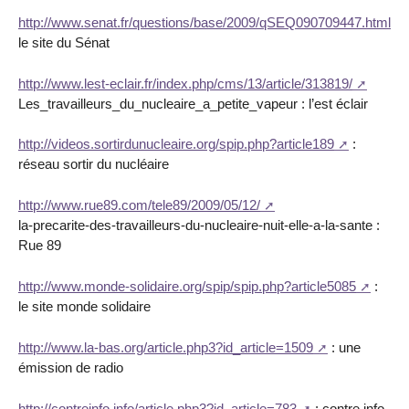
http://www.senat.fr/questions/base/2009/qSEQ090709447.html
le site du Sénat
http://www.lest-eclair.fr/index.php/cms/13/article/313819/
Les_travailleurs_du_nucleaire_a_petite_vapeur : l’est éclair
http://videos.sortirdunucleaire.org/spip.php?article189
:
réseau sortir du nucléaire
http://www.rue89.com/tele89/2009/05/12/
la-precarite-des-travailleurs-du-nucleaire-nuit-elle-a-la-sante :
Rue 89
http://www.monde-solidaire.org/spip/spip.php?article5085
:
le site monde solidaire
http://www.la-bas.org/article.php3?id_article=1509
: une
émission de radio
http://contreinfo.info/article.php3?id_article=783
: contre info