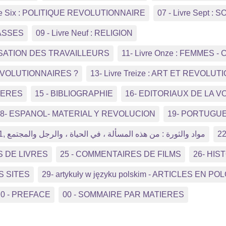
vre Six : POLITIQUE REVOLUTIONNAIRE
07 - Livre Sept :
LASSES
09 - Livre Neuf : RELIGION
NISATION DES TRAVAILLEURS
11- Livre Onze : FEMMES
REVOLUTIONNAIRES ?
13- Livre Treize : ART ET REVOLUT
TIERES
15 - BIBLIOGRAPHIE
16- EDITORIAUX DE LA V
18- ESPANOL- MATERIAL Y REVOLUCION
19- PORTUGUE
21, مواد والثورة : من هذه المسألة ، في الحياة ، والرجل والمجتمع
2
S DE LIVRES
25 - COMMENTAIRES DE FILMS
26- HI
S SITES
29- artykuły w języku polskim - ARTICLES EN PO
0 - PREFACE
00 - SOMMAIRE PAR MATIERES