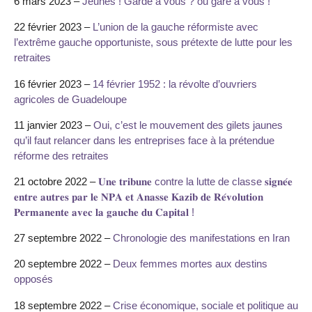
6 mars 2023 –
Jeunes ! Garde à vous ? ou gare à vous !
22 février 2023 –
L’union de la gauche réformiste avec
l’extrême gauche opportuniste, sous prétexte de lutte pour les
retraites
16 février 2023 –
14 février 1952 : la révolte d’ouvriers
agricoles de Guadeloupe
11 janvier 2023 –
Oui, c’est le mouvement des gilets jaunes
qu’il faut relancer dans les entreprises face à la prétendue
réforme des retraites
21 octobre 2022 –
𝐔𝐧𝐞 𝐭𝐫𝐢𝐛𝐮𝐧𝐞 contre la lutte de classe 𝐬𝐢𝐠𝐧𝐞́𝐞
𝐞𝐧𝐭𝐫𝐞 𝐚𝐮𝐭𝐫𝐞𝐬 𝐩𝐚𝐫 𝐥𝐞 𝐍𝐏𝐀 𝐞𝐭 𝐀𝐧𝐚𝐬𝐬𝐞 𝐊𝐚𝐳𝐢𝐛 𝐝𝐞 𝐑𝐞́𝐯𝐨𝐥𝐮𝐭𝐢𝐨𝐧
𝐏𝐞𝐫𝐦𝐚𝐧𝐞𝐧𝐭𝐞 𝐚𝐯𝐞𝐜 𝐥𝐚 𝐠𝐚𝐮𝐜𝐡𝐞 𝐝𝐮 𝐂𝐚𝐩𝐢𝐭𝐚𝐥 !
27 septembre 2022 –
Chronologie des manifestations en Iran
20 septembre 2022 –
Deux femmes mortes aux destins
opposés
18 septembre 2022 –
Crise économique, sociale et politique au