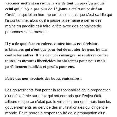
𝐯𝐚𝐜𝐜𝐢𝐧𝐞𝐫 𝐦𝐞𝐭𝐭𝐞𝐧𝐭 𝐞𝐧 𝐫𝐢𝐬𝐪𝐮𝐞 𝐥𝐚 𝐯𝐢𝐞 𝐝𝐞 𝐭𝐨𝐮𝐭 𝐮𝐧 𝐩𝐚𝐲𝐬", 𝐚 𝐚𝐣𝐨𝐮𝐭𝐞́
𝐜𝐞𝐥𝐮𝐢 𝐪𝐮𝐢, 𝐢𝐥 𝐧’𝐲 𝐚 𝐩𝐚𝐬 𝐩𝐥𝐮𝐬 𝐝𝐞 𝟏𝟓 𝐣𝐨𝐮𝐫𝐬 𝐚 𝐞́𝐭𝐞́ 𝐭𝐞𝐬𝐭𝐞́ 𝐩𝐨𝐬𝐢𝐭𝐢𝐟 𝐚𝐮
𝐂𝐨𝐯𝐢𝐝, et qui tel un homme omniscient sait que c’est sa fille qui
l’a contaminé, alors qu’il a passé la semaine à serrer des
mains en pagaille et à faire la fête avec des centaines de
personnes sans masque.
𝐈𝐥 𝐲 𝐚 𝐝𝐞 𝐪𝐮𝐨𝐢 𝐞̂𝐭𝐫𝐞 𝐞𝐧 𝐜𝐨𝐥𝐞̀𝐫𝐞, 𝐜𝐨𝐧𝐭𝐫𝐞 𝐭𝐨𝐮𝐭𝐞𝐬 𝐜𝐞𝐬 𝐝𝐞́𝐜𝐢𝐬𝐢𝐨𝐧𝐬
𝐚𝐫𝐛𝐢𝐭𝐫𝐚𝐢𝐫𝐞𝐬 𝐪𝐮𝐢 𝐧’𝐨𝐧𝐭 𝐪𝐮𝐞 𝐩𝐨𝐮𝐫 𝐛𝐮𝐭 𝐝𝐞 𝐦𝐨𝐧𝐭𝐞𝐫 𝐥𝐞𝐬 𝐠𝐞𝐧𝐬 𝐥𝐞𝐬 𝐮𝐧𝐬
𝐜𝐨𝐧𝐭𝐫𝐞 𝐥𝐞𝐬 𝐚𝐮𝐭𝐫𝐞𝐬. 𝐈𝐥 𝐲 𝐚 𝐝𝐞 𝐪𝐮𝐨𝐢 𝐬’𝐢𝐧𝐬𝐮𝐫𝐠𝐞𝐫, 𝐬𝐞 𝐬𝐨𝐮𝐥𝐞𝐯𝐞𝐫 𝐜𝐨𝐧𝐭𝐫𝐞
𝐭𝐨𝐮𝐭𝐞𝐬 𝐥𝐞𝐬 𝐦𝐞𝐬𝐮𝐫𝐞𝐬 𝐥𝐢𝐛𝐞𝐫𝐭𝐢𝐜𝐢𝐝𝐞𝐬 𝐢𝐧𝐜𝐨𝐡𝐞́𝐫𝐞𝐧𝐭𝐞𝐬 𝐩𝐨𝐮𝐫 𝐧𝐨𝐮𝐬 𝐦𝐚𝐢𝐬
𝐩𝐚𝐫𝐟𝐚𝐢𝐭𝐞𝐦𝐞𝐧𝐭 𝐞́𝐭𝐮𝐝𝐢𝐞́𝐞𝐬 𝐞𝐭 𝐩𝐞𝐬𝐞́𝐞𝐬 𝐩𝐨𝐮𝐫 𝐞𝐮𝐱.
𝐅𝐚𝐢𝐫𝐞 𝐝𝐞𝐬 𝐧𝐨𝐧 𝐯𝐚𝐜𝐜𝐢𝐧𝐞́𝐬 𝐝𝐞𝐬 𝐛𝐨𝐮𝐜𝐬 𝐞́𝐦𝐢𝐬𝐬𝐚𝐢𝐫𝐞𝐬..
Les gouvernants font porter la responsabilité de la propagation
d’une épidémie sur ceux qui ont compris que l’enjeu était
ailleurs et que ce n’était pas le virus leur ennemi, mais bien les
gouvernements au service des multinationales qui dirigent le
monde. Faire porter la responsabilité de la propagation d’un