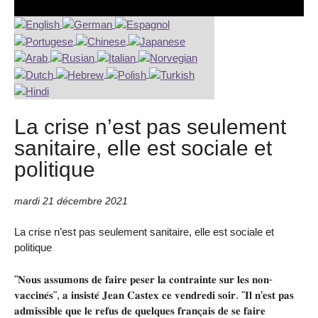
La crise n’est pas seulement
sanitaire, elle est sociale et
politique
mardi 21 décembre 2021
La crise n’est pas seulement sanitaire, elle est sociale et
politique
"𝐍𝐨𝐮𝐬 𝐚𝐬𝐬𝐮𝐦𝐨𝐧𝐬 𝐝𝐞 𝐟𝐚𝐢𝐫𝐞 𝐩𝐞𝐬𝐞𝐫 𝐥𝐚 𝐜𝐨𝐧𝐭𝐫𝐚𝐢𝐧𝐭𝐞 𝐬𝐮𝐫 𝐥𝐞𝐬 𝐧𝐨𝐧-
𝐯𝐚𝐜𝐜𝐢𝐧𝐞́𝐬", 𝐚 𝐢𝐧𝐬𝐢𝐬𝐭𝐞́ 𝐉𝐞𝐚𝐧 𝐂𝐚𝐬𝐭𝐞𝐱 𝐜𝐞 𝐯𝐞𝐧𝐝𝐫𝐞𝐝𝐢 𝐬𝐨𝐢𝐫. "𝐈𝐥 𝐧’𝐞𝐬𝐭 𝐩𝐚𝐬
𝐚𝐝𝐦𝐢𝐬𝐬𝐢𝐛𝐥𝐞 𝐪𝐮𝐞 𝐥𝐞 𝐫𝐞𝐟𝐮𝐬 𝐝𝐞 𝐪𝐮𝐞𝐥𝐪𝐮𝐞𝐬 𝐟𝐫𝐚𝐧𝐜̧𝐚𝐢𝐬 𝐝𝐞 𝐬𝐞 𝐟𝐚𝐢𝐫𝐞