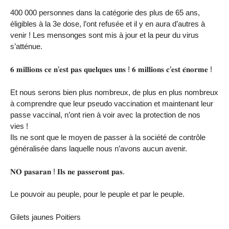
400 000 personnes dans la catégorie des plus de 65 ans,
éligibles à la 3e dose, l’ont refusée et il y en aura d’autres à
venir ! Les mensonges sont mis à jour et la peur du virus
s’atténue.
𝟔 𝐦𝐢𝐥𝐥𝐢𝐨𝐧𝐬 𝐜𝐞 𝐧’𝐞𝐬𝐭 𝐩𝐚𝐬 𝐪𝐮𝐞𝐥𝐪𝐮𝐞𝐬 𝐮𝐧𝐬 ! 𝟔 𝐦𝐢𝐥𝐥𝐢𝐨𝐧𝐬 𝐜’𝐞𝐬𝐭 𝐞́𝐧𝐨𝐫𝐦𝐞 !
Et nous serons bien plus nombreux, de plus en plus nombreux
à comprendre que leur pseudo vaccination et maintenant leur
passe vaccinal, n’ont rien à voir avec la protection de nos
vies !
Ils ne sont que le moyen de passer à la société de contrôle
généralisée dans laquelle nous n’avons aucun avenir.
𝐍𝐎 𝐩𝐚𝐬𝐚𝐫𝐚𝐧 ! 𝐈𝐥𝐬 𝐧𝐞 𝐩𝐚𝐬𝐬𝐞𝐫𝐨𝐧𝐭 𝐩𝐚𝐬.
Le pouvoir au peuple, pour le peuple et par le peuple.
Gilets jaunes Poitiers