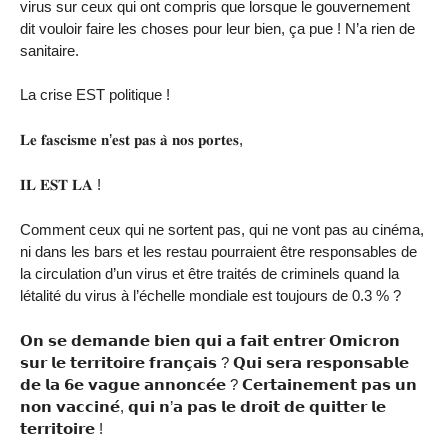
virus sur ceux qui ont compris que lorsque le gouvernement
dit vouloir faire les choses pour leur bien, ça pue ! N’a rien de
sanitaire.
La crise EST politique !
𝐋𝐞 𝐟𝐚𝐬𝐜𝐢𝐬𝐦𝐞 𝐧’𝐞𝐬𝐭 𝐩𝐚𝐬 𝐚̀ 𝐧𝐨𝐬 𝐩𝐨𝐫𝐭𝐞𝐬,
𝐈𝐋 𝐄𝐒𝐓 𝐋𝐀 !
Comment ceux qui ne sortent pas, qui ne vont pas au cinéma,
ni dans les bars et les restau pourraient être responsables de
la circulation d’un virus et être traités de criminels quand la
létalité du virus à l’échelle mondiale est toujours de 0.3 % ?
𝗢𝗻 𝘀𝗲 𝗱𝗲𝗺𝗮𝗻𝗱𝗲 𝗯𝗶𝗲𝗻 𝗾𝘂𝗶 𝗮 𝗳𝗮𝗶𝘁 𝗲𝗻𝘁𝗿𝗲𝗿 𝗢𝗺𝗶𝗰𝗿𝗼𝗻
𝘀𝘂𝗿 𝗹𝗲 𝘁𝗲𝗿𝗿𝗶𝘁𝗼𝗶𝗿𝗲 𝗳𝗿𝗮𝗻𝗰̧𝗮𝗶𝘀 ? 𝗤𝘂𝗶 𝘀𝗲𝗿𝗮 𝗿𝗲𝘀𝗽𝗼𝗻𝘀𝗮𝗯𝗹𝗲
𝗱𝗲 𝗹𝗮 𝟲𝗲 𝘃𝗮𝗴𝘂𝗲 𝗮𝗻𝗻𝗼𝗻𝗰𝗲́𝗲 ? 𝗖𝗲𝗿𝘁𝗮𝗶𝗻𝗲𝗺𝗲𝗻𝘁 𝗽𝗮𝘀 𝘂𝗻
𝗻𝗼𝗻 𝘃𝗮𝗰𝗰𝗶𝗻𝗲́, 𝗾𝘂𝗶 𝗻’𝗮 𝗽𝗮𝘀 𝗹𝗲 𝗱𝗿𝗼𝗶𝘁 𝗱𝗲 𝗾𝘂𝗶𝘁𝘁𝗲𝗿 𝗹𝗲
𝘁𝗲𝗿𝗿𝗶𝘁𝗼𝗶𝗿𝗲 !