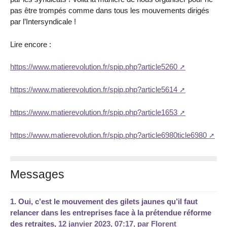
pas être trompés comme dans tous les mouvements dirigés
par l’Intersyndicale !
Lire encore :
https://www.matierevolution.fr/spip.php?article5260
https://www.matierevolution.fr/spip.php?article5614
https://www.matierevolution.fr/spip.php?article1653
https://www.matierevolution.fr/spip.php?article6980ticle6980
Messages
1.
Oui, c’est le mouvement des gilets jaunes qu’il faut
relancer dans les entreprises face à la prétendue réforme
des retraites,
12 janvier 2023, 07:17
,
par
Florent