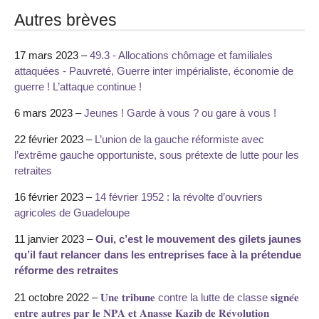
Autres brèves
17 mars 2023 –
49.3 - Allocations chômage et familiales
attaquées - Pauvreté, Guerre inter impérialiste, économie de
guerre ! L’attaque continue !
6 mars 2023 –
Jeunes ! Garde à vous ? ou gare à vous !
22 février 2023 –
L’union de la gauche réformiste avec
l’extrême gauche opportuniste, sous prétexte de lutte pour les
retraites
16 février 2023 –
14 février 1952 : la révolte d’ouvriers
agricoles de Guadeloupe
11 janvier 2023 –
Oui, c’est le mouvement des gilets jaunes
qu’il faut relancer dans les entreprises face à la prétendue
réforme des retraites
21 octobre 2022 –
𝐔𝐧𝐞 𝐭𝐫𝐢𝐛𝐮𝐧𝐞 contre la lutte de classe 𝐬𝐢𝐠𝐧𝐞́𝐞
𝐞𝐧𝐭𝐫𝐞 𝐚𝐮𝐭𝐫𝐞𝐬 𝐩𝐚𝐫 𝐥𝐞 𝐍𝐏𝐀 𝐞𝐭 𝐀𝐧𝐚𝐬𝐬𝐞 𝐊𝐚𝐳𝐢𝐛 𝐝𝐞 𝐑𝐞́𝐯𝐨𝐥𝐮𝐭𝐢𝐨𝐧