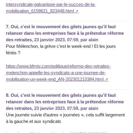
intersyndicale-galvanisee-par-le-succes-de-la-
mobilisation_6158621_823448.html
7.
Oui, c’est le mouvement des gilets jaunes qu’il faut
relancer dans les entreprises face à la prétendue réforme
des retraites,
23 janvier 2023, 07:59
,
par
alain
Pour Mélenchon, la grève c’est le week-end ! Et les jours
fériés ?
https://www.bfmtv.com/politique/reforme-des-retraites-
melenchon-appelle-les-syndicats-a-une-journee-de-
mobilisation-un-week-end_AN-202301210384.html
8.
Oui, c’est le mouvement des gilets jaunes qu’il faut
relancer dans les entreprises face à la prétendue réforme
des retraites,
23 janvier 2023, 07:59
,
par
alain
Une journée suivie d’autres « journées », cela suffit largement
à la gauche et aux syndicats