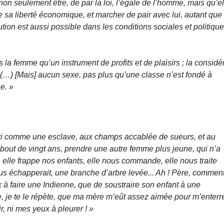
on seulement être, de par la loi, l’égale de l’homme, mais qu’el
 sa liberté économique, et marcher de pair avec lui, autant que
lution est aussi possible dans les conditions sociales et politiqu
la femme qu’un instrument de profits et de plaisirs ; la considé
 (…) [Mais] aucun sexe, pas plus qu’une classe n’est fondé à
e. »
 mari comme une esclave, aux champs accablée de sueurs, et au
au bout de vingt ans, prendre une autre femme plus jeune, qui n’a
e, elle frappe nos enfants, elle nous commande, elle nous traite
s échapperait, une branche d’arbre levée... Ah ! Père, commen
 à faire une Indienne, que de soustraire son enfant à une
ère, je te le répète, que ma mère m’eût assez aimée pour m’enterr
r, ni mes yeux à pleurer ! »