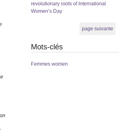
revolutionary roots of International
Women’s Day
e
page suivante
Mots-clés
Femmes women
je
ion
,
t