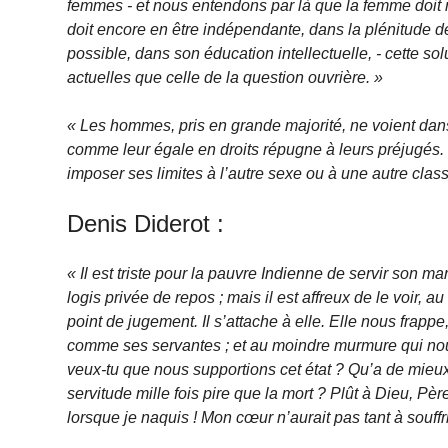
femmes - et nous entendons par là que la femme doit n
doit encore en être indépendante, dans la plénitude de
possible, dans son éducation intellectuelle, - cette so
actuelles que celle de la question ouvrière. »
« Les hommes, pris en grande majorité, ne voient dans 
comme leur égale en droits répugne à leurs préjugés.
imposer ses limites à l’autre sexe ou à une autre class
Denis Diderot :
« Il est triste pour la pauvre Indienne de servir son
logis privée de repos ; mais il est affreux de le voir, 
point de jugement. Il s’attache à elle. Elle nous frapp
comme ses servantes ; et au moindre murmure qui nou
veux-tu que nous supportions cet état ? Qu’a de mieux
servitude mille fois pire que la mort ? Plût à Dieu, P
lorsque je naquis ! Mon cœur n’aurait pas tant à souffri