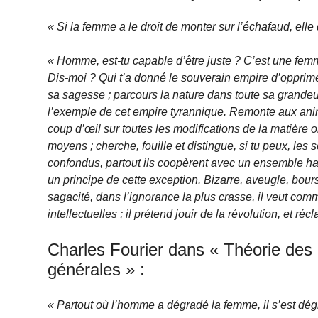
« Si la femme a le droit de monter sur l’échafaud, elle 
« Homme, est-tu capable d’être juste ? C’est une femme 
Dis-moi ? Qui t’a donné le souverain empire d’opprim
sa sagesse ; parcours la nature dans toute sa grandeur,
l’exemple de cet empire tyrannique. Remonte aux anima
coup d’œil sur toutes les modifications de la matière or
moyens ; cherche, fouille et distingue, si tu peux, les 
confondus, partout ils coopèrent avec un ensemble ha
un principe de cette exception. Bizarre, aveugle, bou
sagacité, dans l’ignorance la plus crasse, il veut com
intellectuelles ; il prétend jouir de la révolution, et réc
Charles Fourier dans « Théorie des
générales » :
« Partout où l’homme a dégradé la femme, il s’est dé