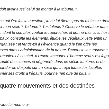
doit avoir aussi celui de monter à la tribune. »
qui t’en fait la question ; tu ne lui ôteras pas du moins ce droit
er mon sexe ? Ta force ? Tes talents ? Observe le créateur dans
 dont tu sembles vouloir te rapprocher, et donne-moi, si tu l’os
ux, consulte les éléments, étudie les végétaux, jette enfin un
ganisée ; et rends-toi à l’évidence quand je t’en offre les
sexes dans l’administration de la nature. Partout tu les trouveras
rmonieux à ce chef -d’œuvre immortel. L’homme seul s’est fago
rsouflé de sciences et dégénéré, dans ce siècle lumières et de
mander en despote sur un sexe qui a reçu toutes les facultés
lamer ses droits à l’égalité, pour ne rien dire de plus. »
 quatre mouvements et des destinées
gradé lui-même. »