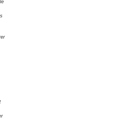
le
es
rer
t
er