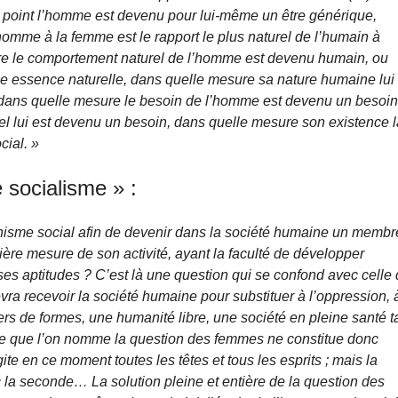
el point l’homme est devenu pour lui-même un être générique,
homme à la femme est le rapport le plus naturel de l’humain à
ure le comportement naturel de l’homme est devenu humain, ou
e essence naturelle, dans quelle mesure sa nature humaine lui
i dans quelle mesure le besoin de l’homme est devenu un besoi
el lui est devenu un besoin, dans quelle mesure son existence 
cial. »
 socialisme » :
anisme social afin de devenir dans la société humaine un membr
tière mesure de son activité, ayant la faculté de développer
 ses aptitudes ? C’est là une question qui se confond avec celle
evra recevoir la société humaine pour substituer à l’oppression, 
liers de formes, une humanité libre, une société en pleine santé t
 Ce que l’on nomme la question des femmes ne constitue donc
ite en ce moment toutes les têtes et tous les esprits ; mais la
c la seconde… La solution pleine et entière de la question des