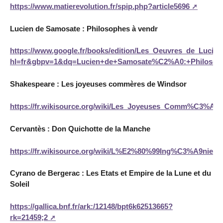
https://www.matierevolution.fr/spip.php?article5696
Lucien de Samosate : Philosophes à vendr
https://www.google.fr/books/edition/Les_Oeuvres_de_Luci
hl=fr&gbpv=1&dq=Lucien+de+Samosate%C2%A0:+Philosop
Shakespeare : Les joyeuses commères de Windsor
https://fr.wikisource.org/wiki/Les_Joyeuses_Comm%C3%A
Cervantès : Don Quichotte de la Manche
https://fr.wikisource.org/wiki/L%E2%80%99Ing%C3%A9nieu
Cyrano de Bergerac : Les Etats et Empire de la Lune et du
Soleil
https://gallica.bnf.fr/ark:/12148/bpt6k62513665?
rk=21459;2