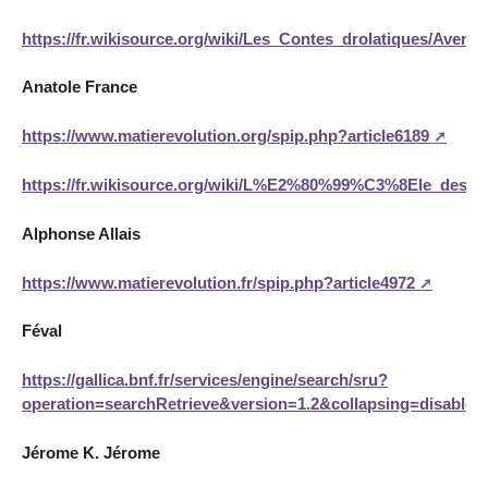
https://fr.wikisource.org/wiki/Les_Contes_drolatiques/Averti
Anatole France
https://www.matierevolution.org/spip.php?article6189
https://fr.wikisource.org/wiki/L%E2%80%99%C3%8Ele_des_P
Alphonse Allais
https://www.matierevolution.fr/spip.php?article4972
Féval
https://gallica.bnf.fr/services/engine/search/sru?
operation=searchRetrieve&version=1.2&collapsing=disab
Jérome K. Jérome