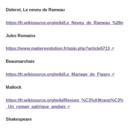
Diderot, Le neveu de Rameau
https://fr.wikisource.org/wiki/Le_Neveu_de_Rameau_%28no
Jules Romains
https://www.matierevolution.fr/spip.php?article5713
Beaumarchais
https://fr.wikisource.org/wiki/Le_Mariage_de_Figaro
Mallock
https://fr.wikisource.org/wiki/Revues_%C3%A9trang%C3%A8
_Un_roman_satirique_anglais
Shakespeare