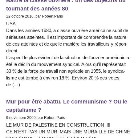
Battre la classe ouvrière : un des objectifs du
tournant des années 80
22 octobre 2010, par Robert Paris
USA
Dans les années 1980,la classe ouvrière amé­ric­aine subit de
séri­euses attein­tes. Il est impor­tant de com­pren­dre la nature
de ces attein­tes et de quelle manière les tra­vailleurs y rép­on­
dirent.
L’aspect le plus évident de la situa­tion de l’ouvrier amé­ricain a
été le déclin du mou­ve­ment syn­di­cal. Alors qu’il représ­entait
33 % de la force de tra­vail non agri­cole en 1955, le syn­di­ca­
lisme est tombé à envi­ron 18 %. Environ 20 % des votes
de (…)
Mur pour être abattu. Le communisme ? Ou le
capitalisme ?
9 novembre 2009, par Robert Paris
LE MUR DE PALESTINE EN CONSTRUCTION !!!!
CE N’EST PAS UN MUR, MAIS UNE MURAILLE DE CHINE