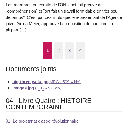
Les membres du comité de l’ONU ont fait preuve de
"compréhension" et "ont fait un travail formidable en très peu
de temps". C’est par ces mots que le représentant de l’Agence
juive, Golda Meier, approuve la proposition de partition. La
plupart (…)
1
2
3
4
Documents joints
big-three-yalta.jpg
(
JPG
-
509.4 kio
)
images.jpg
(
JPG
-
5.6 kio
)
04 - Livre Quatre : HISTOIRE
CONTEMPORAINE
01- Le prolétariat classe révolutionnaire