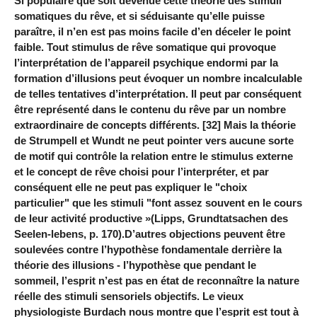
Si populaire que soit devenue cette théorie des stimuli
somatiques du rêve, et si séduisante qu’elle puisse
paraître, il n’en est pas moins facile d’en déceler le point
faible. Tout stimulus de rêve somatique qui provoque
l’interprétation de l’appareil psychique endormi par la
formation d’illusions peut évoquer un nombre incalculable
de telles tentatives d’interprétation. Il peut par conséquent
être représenté dans le contenu du rêve par un nombre
extraordinaire de concepts différents. [32] Mais la théorie
de Strumpell et Wundt ne peut pointer vers aucune sorte
de motif qui contrôle la relation entre le stimulus externe
et le concept de rêve choisi pour l’interpréter, et par
conséquent elle ne peut pas expliquer le "choix
particulier" que les stimuli "font assez souvent en le cours
de leur activité productive »(Lipps, Grundtatsachen des
Seelen-lebens, p. 170).D’autres objections peuvent être
soulevées contre l’hypothèse fondamentale derrière la
théorie des illusions - l’hypothèse que pendant le
sommeil, l’esprit n’est pas en état de reconnaître la nature
réelle des stimuli sensoriels objectifs. Le vieux
physiologiste Burdach nous montre que l’esprit est tout à