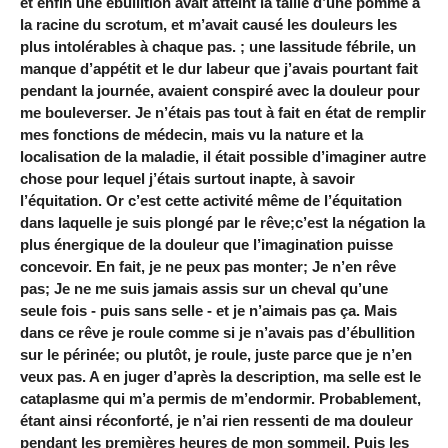
et enfin une ébullition avait atteint la taille d’une pomme à
la racine du scrotum, et m’avait causé les douleurs les
plus intolérables à chaque pas. ; une lassitude fébrile, un
manque d’appétit et le dur labeur que j’avais pourtant fait
pendant la journée, avaient conspiré avec la douleur pour
me bouleverser. Je n’étais pas tout à fait en état de remplir
mes fonctions de médecin, mais vu la nature et la
localisation de la maladie, il était possible d’imaginer autre
chose pour lequel j’étais surtout inapte, à savoir
l’équitation. Or c’est cette activité même de l’équitation
dans laquelle je suis plongé par le rêve;c’est la négation la
plus énergique de la douleur que l’imagination puisse
concevoir. En fait, je ne peux pas monter; Je n’en rêve
pas; Je ne me suis jamais assis sur un cheval qu’une
seule fois - puis sans selle - et je n’aimais pas ça. Mais
dans ce rêve je roule comme si je n’avais pas d’ébullition
sur le périnée; ou plutôt, je roule, juste parce que je n’en
veux pas. A en juger d’après la description, ma selle est le
cataplasme qui m’a permis de m’endormir. Probablement,
étant ainsi réconforté, je n’ai rien ressenti de ma douleur
pendant les premières heures de mon sommeil. Puis les