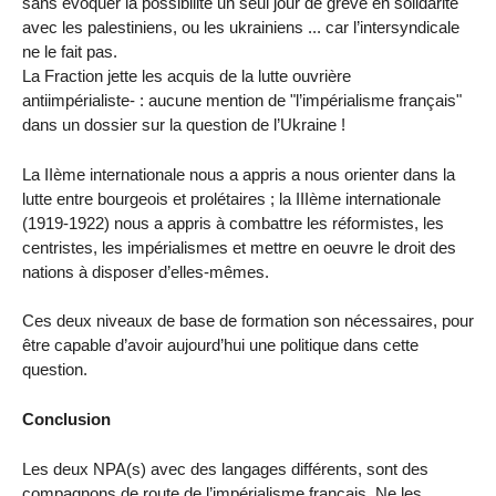
sans évoquer la possibilité un seul jour de grève en solidarité
avec les palestiniens, ou les ukrainiens ... car l’intersyndicale
ne le fait pas.
La Fraction jette les acquis de la lutte ouvrière
antiimpérialiste- : aucune mention de "l’impérialisme français"
dans un dossier sur la question de l’Ukraine !
La IIème internationale nous a appris a nous orienter dans la
lutte entre bourgeois et prolétaires ; la IIIème internationale
(1919-1922) nous a appris à combattre les réformistes, les
centristes, les impérialismes et mettre en oeuvre le droit des
nations à disposer d’elles-mêmes.
Ces deux niveaux de base de formation son nécessaires, pour
être capable d’avoir aujourd’hui une politique dans cette
question.
Conclusion
Les deux NPA(s) avec des langages différents, sont des
compagnons de route de l’impérialisme français. Ne les