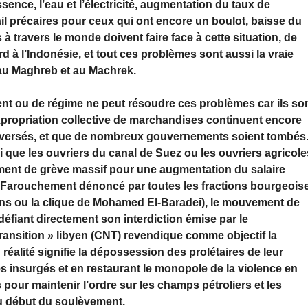
sence, l’eau et l’électricité, augmentation du taux de
il précaires pour ceux qui ont encore un boulot, baisse du
 à travers le monde doivent faire face à cette situation, de
d à l’Indonésie, et tout ces problèmes sont aussi la vraie
 au Maghreb et au Machrek.
 ou de régime ne peut résoudre ces problèmes car ils so
xpropriation collective de marchandises continuent encore
nversés, et que de nombreux gouvernements soient tombés
i que les ouvriers du canal de Suez ou les ouvriers agricole
ment de grève massif pour une augmentation du salaire
e. Farouchement dénoncé par toutes les fractions bourgeois
ns ou la clique de Mohamed El-Baradei), le mouvement de
éfiant directement son interdiction émise par le
ransition » libyen (CNT) revendique comme objectif la
en réalité signifie la dépossession des prolétaires de leur
s insurgés et en restaurant le monopole de la violence en
pour maintenir l’ordre sur les champs pétroliers et les
au début du soulèvement.