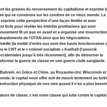
nt les graines du renversement du capitalisme et exprime l
 qui se construira sur les cendres de ce vieux monde. Le
xprime cette perspective d’une façon limitée et avec
forte pour révéler les intérêts prolétariens qui sont
ouvement fit un pas en avant et a organisé une insurrectio
bombardements de l’OTAN ainsi que les négociations
vieille (la moitié d’entre eux sont des hauts fonctionnaires 
 le CNT et le « colonel socialiste » Kadhafi (l’associé
cidentales jusqu’à très récemment), afin de détourner la
ansformer la guerre de classe en une guerre civile sanglante.
et Bahreïn, en Grèce et Chine, au Royaume-Uni, Wisconsin et
de, le capital nous offre soit de mourir lentement au turb
a destruction physique de nos vies quand il n’en a plus besoin
urs de classe, c’est notre classe qui lutte contre le capital