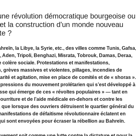
 une révolution démocratique bourgeoise ou
le et la construction d’un monde nouveau
te ?
eïn, la Libye, la Syrie, etc., des villes comme Tunis, Gafsa
, Aden, Tripoli, Benghazi, Misrata, Tobrouk, Damas, Deraa,
e colère sociale. Protestations et manifestations,
s, grèves massives et violentes, pillages, incendies de
darité et agitation, mise en place de comités et de « shoras 
xpressions du mouvement prolétarien qui s’est développé à
asse qui émerge de ces « révoltes populaires » — tant en
nourriture et de l’aide médicale en-dehors et contre les
ue lorsque des ouvriers détruisent le quartier général du
manifestations de défaitisme révolutionnaire éclatent en
qui sont envoyées pour écraser la rébellion au Bahreïn.
ement soit comme une lutte contre la dictature et pour la