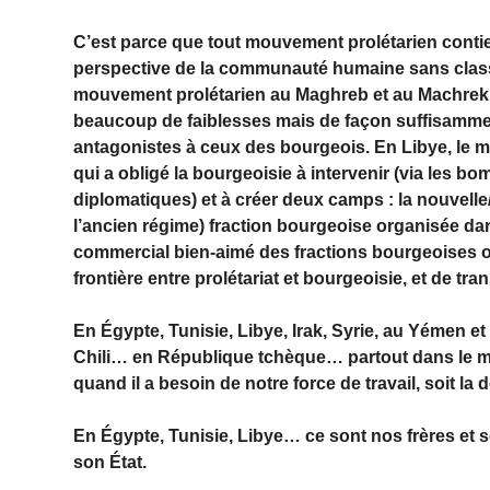
C’est parce que tout mouvement prolétarien contie
perspective de la communauté humaine sans classe
mouvement prolétarien au Maghreb et au Machrek e
beaucoup de faiblesses mais de façon suffisamment 
antagonistes à ceux des bourgeois. En Libye, le m
qui a obligé la bourgeoisie à intervenir (via les 
diplomatiques) et à créer deux camps : la nouvelle/
l’ancien régime) fraction bourgeoise organisée dans
commercial bien-aimé des fractions bourgeoises oc
frontière entre prolétariat et bourgeoisie, et de tr
En Égypte, Tunisie, Libye, Irak, Syrie, au Yémen 
Chili… en République tchèque… partout dans le mon
quand il a besoin de notre force de travail, soit l
En Égypte, Tunisie, Libye… ce sont nos frères et sœ
son État.