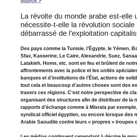
source
La révolte du monde arabe est-elle
nécessite-t-elle la révolution socia
débarrassé de l’exploitation capitalis
Des pays comme la Tunisie, l’Égypte, le Yémen, Bahr
Sfax, Kasserine, Le Caire, Alexandrie, Suez, Sanaa
Latakieh, Homs, etc. sont en feu et brûlent de notr
affrontements avec la police et les unités spéciale
banques et d’institutions de l’État, actions de soli
tout cela et beaucoup d’autres choses sont des e
travers ces régions. C’est notre perspective de cl
organisant des structures afin de distribuer de la 
rapports d’échange comme à Misrata par exemple, q
syndicat officiel égyptien, ou encore lorsque des 
Arabie Saoudite contre leurs « propres » troupes 
Les médias continuent cependant à décrire le mouv