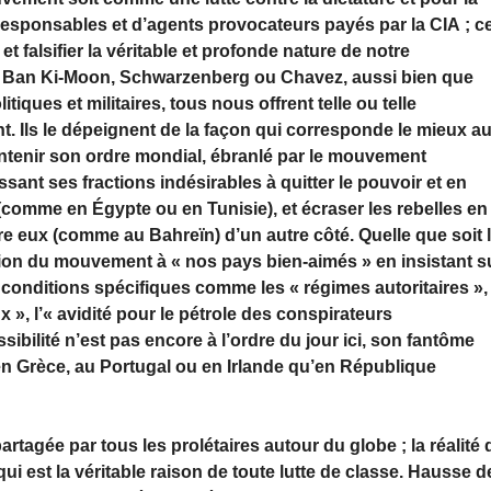
responsables et d’agents provocateurs payés par la CIA ; c
t falsifier la véritable et profonde nature de notre
 Ban Ki-Moon, Schwarzenberg ou Chavez, aussi bien que
iques et militaires, tous nous offrent telle ou telle
. Ils le dépeignent de la façon qui corresponde le mieux a
maintenir son ordre mondial, ébranlé par le mouvement
sant ses fractions indésirables à quitter le pouvoir et en
 (comme en Égypte ou en Tunisie), et écraser les rebelles en
e eux (comme au Bahreïn) d’un autre côté. Quelle que soit 
sion du mouvement à « nos pays bien-aimés » en insistant s
 conditions spécifiques comme les « régimes autoritaires », 
x », l’« avidité pour le pétrole des conspirateurs
ossibilité n’est pas encore à l’ordre du jour ici, son fantôme
n Grèce, au Portugal ou en Irlande qu’en République
 partagée par tous les prolétaires autour du globe ; la réalité 
t qui est la véritable raison de toute lutte de classe. Hausse 