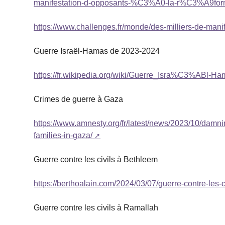
manifestation-d-opposants-%C3%A0-la-r%C3%A9form
https://www.challenges.fr/monde/des-milliers-de-mani
Guerre Israël-Hamas de 2023-2024
https://fr.wikipedia.org/wiki/Guerre_Isra%C3%ABl-
Crimes de guerre à Gaza
https://www.amnesty.org/fr/latest/news/2023/10/damnin
families-in-gaza/
Guerre contre les civils à Bethleem
https://berthoalain.com/2024/03/07/guerre-contre-les-
Guerre contre les civils à Ramallah