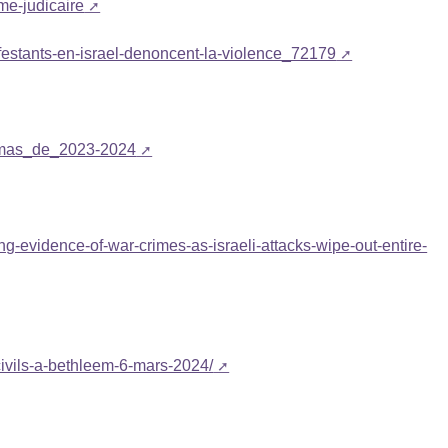
e-judicaire
festants-en-israel-denoncent-la-violence_72179
Hamas_de_2023-2024
g-evidence-of-war-crimes-as-israeli-attacks-wipe-out-entire-
civils-a-bethleem-6-mars-2024/