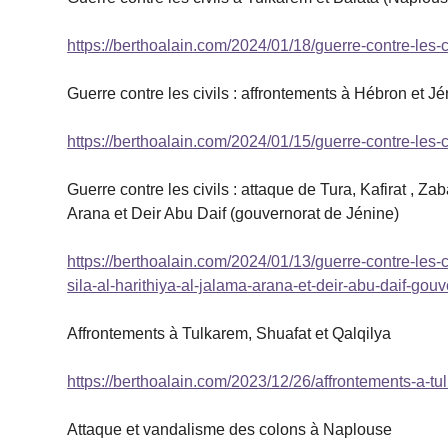
https://berthoalain.com/2024/01/18/guerre-contre-les-
Guerre contre les civils : affrontements à Hébron et Jé
https://berthoalain.com/2024/01/15/guerre-contre-les-c
Guerre contre les civils : attaque de Tura, Kafirat , 
Arana et Deir Abu Daif (gouvernorat de Jénine)
https://berthoalain.com/2024/01/13/guerre-contre-les
sila-al-harithiya-al-jalama-arana-et-deir-abu-daif-gouv
Affrontements à Tulkarem, Shuafat et Qalqilya
https://berthoalain.com/2023/12/26/affrontements-a-t
Attaque et vandalisme des colons à Naplouse