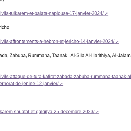
civils-tulkarem-et-balata-naplouse-17-janvier-2024/
richo
ivils-affrontements-a-hebron-et-jericho-14-janvier-2024/
Zabada, Zabuba, Rummana, Taanak , Al-Sila Al-Harithiya, Al-Jalam
-civils-attaque-de-tura-kafirat-zabada-zabuba-rummana-taanak-al
ernorat-de-jenine-12-janvier/
ulkarem-shuafat-et-qalqilya-25-decembre-2023/