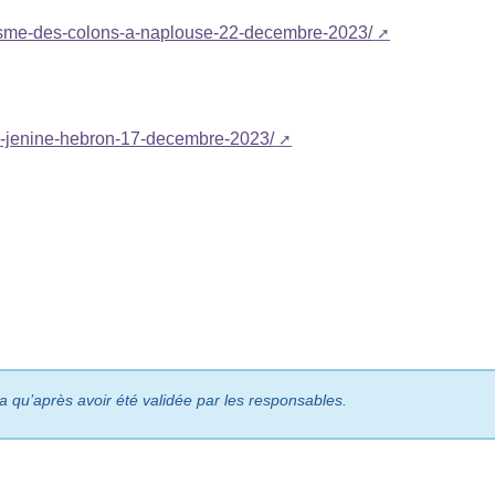
alisme-des-colons-a-naplouse-22-decembre-2023/
se-jenine-hebron-17-decembre-2023/
ra qu’après avoir été validée par les responsables.