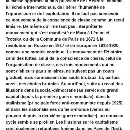
la classe opprimée la plus puissante de l’Histoire, capable,
à l’échelle internationale, de libérer l’humanité de
l’oppression et de l’exploitation. Il ne faut pas concevoir
ce mouvement de la conscience de classe comme un recul
linéaire. De même qu’il ne faut pas interpréter le
mouvement qui s’est manifesté de
Marx
à
Lénine
et
Trotsky
, ou de la Commune de Paris de 1871 à la
révolution en Russie en 1917 et en Europe en 1918-1920,
comme une montée continue. Le mouvement de l’Histoire,
celui des luttes, celui de la conscience de classe, celui de
l’organisation de classe, ces trois mouvements qui ne
sont d’ailleurs pas similaires, ne suivent pas un cours
graduel, mais connaissent des sauts brutaux. Et, parfois
aussi, des chutes brutales. Aujourd’hui, suite au recul des
illusions dans la social-démocratie (au service du grand
capital depuis la première guerre mondiale), dans le
stalinisme (principale force anti-communiste depuis 1925),
et dans les nationalismes du tiers-monde (venus au
pouvoir depuis la deuxième guerre mondiale), un nouveau
cycle semble se profiler. Les illusions sur le capitalisme
sont également retombées (même dans les Pays de l’Est),