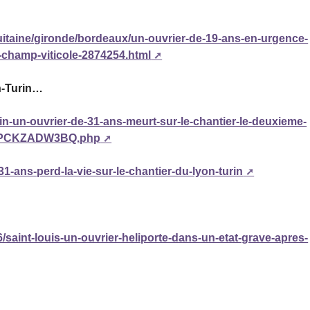
aquitaine/gironde/bordeaux/un-ouvrier-de-19-ans-en-urgence-
champ-viticole-2874254.html
n-Turin…
turin-un-ouvrier-de-31-ans-meurt-sur-le-chantier-le-deuxieme-
LFPCKZADW3BQ.php
31-ans-perd-la-vie-sur-le-chantier-du-lyon-turin
16/saint-louis-un-ouvrier-heliporte-dans-un-etat-grave-apres-