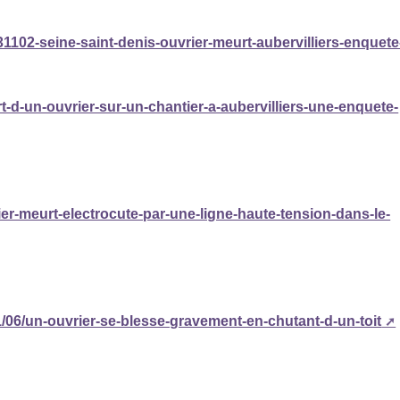
31102-seine-saint-denis-ouvrier-meurt-aubervilliers-enquete
ort-d-un-ouvrier-sur-un-chantier-a-aubervilliers-une-enquete-
rier-meurt-electrocute-par-une-ligne-haute-tension-dans-le-
/11/06/un-ouvrier-se-blesse-gravement-en-chutant-d-un-toit