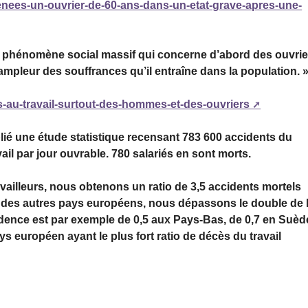
yrenees-un-ouvrier-de-60-ans-dans-un-etat-grave-apres-une-
 un phénomène social massif qui concerne d’abord des ouvrie
ampleur des souffrances qu’il entraîne dans la population. 
ts-au-travail-surtout-des-hommes-et-des-ouvriers
blié une étude statistique recensant 783 600 accidents du
vail par jour ouvrable. 780 salariés en sont morts.
ailleurs, nous obtenons un ratio de 3,5 accidents mortels
s des autres pays européens, nous dépassons le double de 
idence est par exemple de 0,5 aux Pays-Bas, de 0,7 en Suèd
ays européen ayant le plus fort ratio de décès du travail