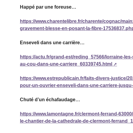
Happé par une foreuse…
https://www.charentelibre.fr/charente/cognac/main
gravement-blesse-en-posant-la-fibre-17536837.ph
Enseveli dans une carrière…
https://actu.fr/grand-est/reding_57566/lorraine-l
au-cou-dans-une-carriere_60339745.html
https://www.estrepublicain.fr/faits-divers-justice
pour-un-ouvrier-enseveli-dans-une-carriere-jusqu-a
Chuté d’un échafaudage…
https://www.lamontagne.fr/clermont-ferrand-63000
le-chantier-de-la-cathedrale-de-clermont-ferrand_