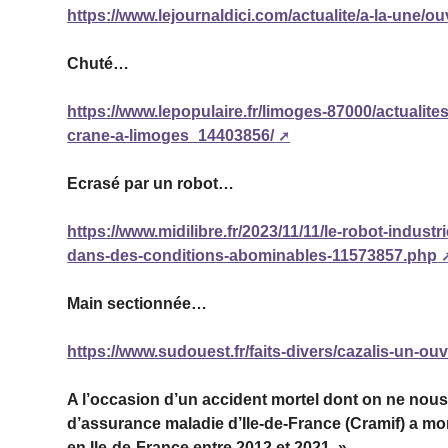
https://www.lejournaldici.com/actualite/a-la-une/o
Chuté…
https://www.lepopulaire.fr/limoges-87000/actualit
crane-a-limoges_14403856/
Ecrasé par un robot…
https://www.midilibre.fr/2023/11/11/le-robot-indust
dans-des-conditions-abominables-11573857.php
Main sectionnée…
https://www.sudouest.fr/faits-divers/cazalis-un-o
A l’occasion d’un accident mortel dont on ne nous
d’assurance maladie d’Ile-de-France (Cramif) a mo
en Ile-de-France entre 2012 et 2021. »