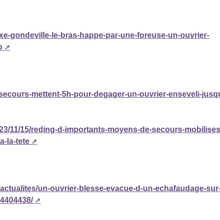
xe-gondeville-le-bras-happe-par-une-foreuse-un-ouvrier-
p
es-secours-mettent-5h-pour-degager-un-ouvrier-enseveli-jusq
/2023/11/15/reding-d-importants-moyens-de-secours-mobilises
-la-tete
/actualites/un-ouvrier-blesse-evacue-d-un-echafaudage-sur
14404438/