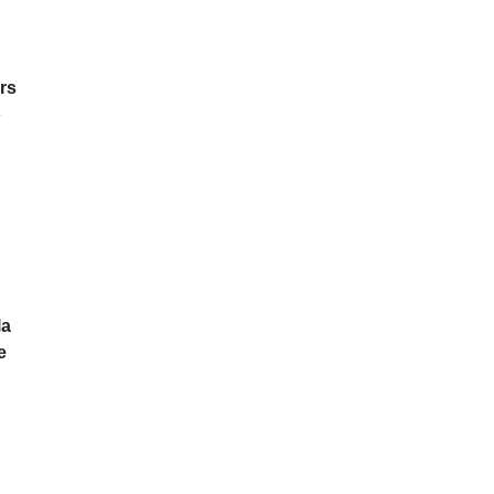
rs
»
la
e