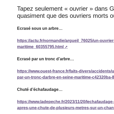
Tapez seulement « ouvrier » dans Go
quasiment que des ouvriers morts 
Ecrasé sous un arbre…
https://actu.fr/normandie/argueil_76025/un-ouvrier
maritime_60355795.html
Ecrasé par un tronc d’arbre…
https://www.ouest-france.fr/faits-divers/accidents
par-un-tronc-darbre-en-seine-maritime-c42320ba
Chuté d’échafaudage…
https://www.ladepeche.fr/2023/11/20/lechafaudage
apres-une-chute-de-plusieurs-metres-sur-un-chan