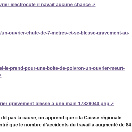
uvrier-electrocute-il-navait-aucune-chance
es/un-ouvrier-chute-de-7-metres-et-se-blesse-gravement-au-
riel-le-prend-pour-une-boite-de-poivron-un-ouvrier-meurt-
uvrier-grievement-blesse-a-une-main-17329040.php
 dit pas la cause, on apprend que « la Caisse régionale
ntré que le nombre d’accidents du travail a augmenté de 84