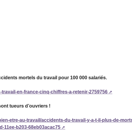
cidents mortels du travail pour 100 000 salariés.
-travail-en-france-cinq-chiffres-a-retenir-2759756
sont tueurs d’ouvriers !
en-etre-au-travail/accidents-du-travail-y-a-t-il-plus-de-mort
6d-11ee-b203-68eb03acac75