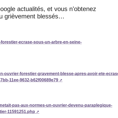
ogle actualités, et vous n’obtenez
ou grièvement blessés…
-forestier-ecrase-sous-un-arbre-en-seine-
/un-ouvrier-forestier-gravement-blesse-apres-avoir-ete-ecras
-87bb-11ee-9632-b62f00689e79
-netait-pas-aux-normes-un-ouvrier-devenu-paraplegique-
tier-11591251.php