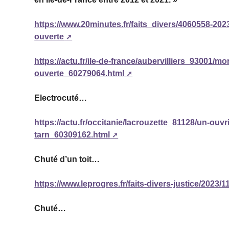
https://www.20minutes.fr/faits_divers/4060558-202
ouverte
https://actu.fr/ile-de-france/aubervilliers_93001/m
ouverte_60279064.html
Electrocuté…
https://actu.fr/occitanie/lacrouzette_81128/un-ouv
tarn_60309162.html
Chuté d’un toit…
https://www.leprogres.fr/faits-divers-justice/2023
Chuté…