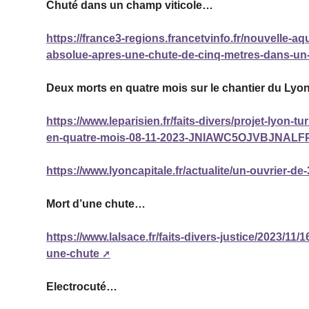
Chuté dans un champ viticole…
https://france3-regions.francetvinfo.fr/nouvelle-
absolue-apres-une-chute-de-cinq-metres-dans-un-
Deux morts en quatre mois sur le chantier du Lyo
https://www.leparisien.fr/faits-divers/projet-lyon-
en-quatre-mois-08-11-2023-JNIAWC5OJVBJNA
https://www.lyoncapitale.fr/actualite/un-ouvrier-de-
Mort d’une chute…
https://www.lalsace.fr/faits-divers-justice/2023/11/
une-chute
Electrocuté…