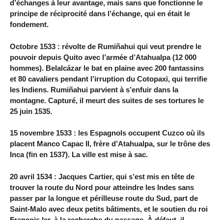
d’échanges à leur avantage, mais sans que fonctionne le
principe de réciprocité dans l’échange, qui en était le
fondement.
Octobre 1533 : révolte de Rumiñahui qui veut prendre le
pouvoir depuis Quito avec l’armée d’Atahualpa (12 000
hommes). Belalcázar le bat en plaine avec 200 fantassins
et 80 cavaliers pendant l’irruption du Cotopaxi, qui terrifie
les Indiens. Rumiñahui parvient à s’enfuir dans la
montagne. Capturé, il meurt des suites de ses tortures le
25 juin 1535.
15 novembre 1533 : les Espagnols occupent Cuzco où ils
placent Manco Capac II, frère d’Atahualpa, sur le trône des
Inca (fin en 1537). La ville est mise à sac.
20 avril 1534 : Jacques Cartier, qui s’est mis en tête de
trouver la route du Nord pour atteindre les Indes sans
passer par la longue et périlleuse route du Sud, part de
Saint-Malo avec deux petits bâtiments, et le soutien du roi
François Ier, à la recherche du passage. À défaut, il