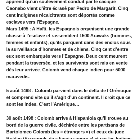
apprend qu’un soulèvement conduit par le cacique
Caonabo vient d’être écrasé par Pedro de Margarit. Cinq
cent indigènes récalcitrants sont déportés comme
esclaves vers l’Espagne.
Mars 1495 : A Haïti, les Espagnols organisent une grande
chasse à l’esclave et rassemblent 1500 Arawaks (hommes,
femmes et enfants), qu’ils parquent dans des enclos sous
la surveillance d’hommes et de chiens. Cinq cent d’entre
eux sont embarqués vers l’Espagne. Deux cent meurent
pendant la traversée, et les survivants sont mis en vente
dès leur arrivée. Colomb vend chaque indien pour 5000
maravedis.
5 août 1498 : Colomb parvient dans le delta de l’Orénoque
et comprend vite qu’il s’agit d’un continent. Il croit que ce
sont les Indes. C’est l’Amérique…
30 août 1498 : Colomb arrive à Hispaniola qu’il trouve au
bord de la guerre civile, déchirée entre les partisans de
Bartolomeo Colomb (les « étrangers ») et ceux du juge
Roldan (Espagnols de « limpia sangre ») et par les Indiens