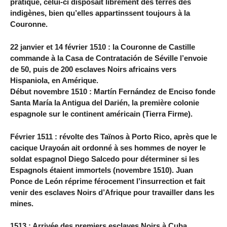
pratique, celui-ci disposait librement des terres des
indigènes, bien qu’elles appartinssent toujours à la
Couronne.
22 janvier et 14 février 1510 : la Couronne de Castille
commande à la Casa de Contratación de Séville l’envoie
de 50, puis de 200 esclaves Noirs africains vers
Hispaniola, en Amérique.
Début novembre 1510 : Martín Fernández de Enciso fonde
Santa María la Antigua del Darién, la première colonie
espagnole sur le continent américain (Tierra Firme).
Février 1511 : révolte des Taïnos à Porto Rico, après que le
cacique Urayoán ait ordonné à ses hommes de noyer le
soldat espagnol Diego Salcedo pour déterminer si les
Espagnols étaient immortels (novembre 1510). Juan
Ponce de León réprime férocement l’insurrection et fait
venir des esclaves Noirs d’Afrique pour travailler dans les
mines.
1513 : Arrivée des premiers esclaves Noirs à Cuba,