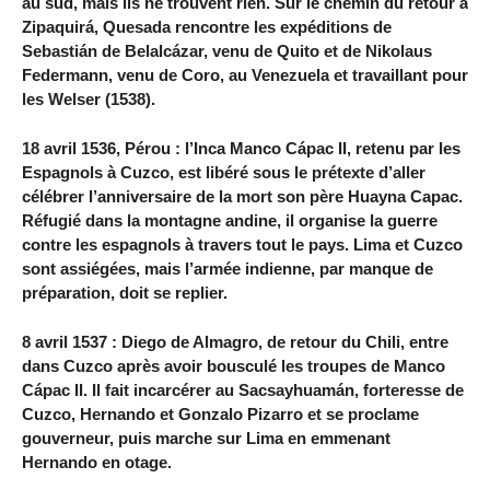
au sud, mais ils ne trouvent rien. Sur le chemin du retour à
Zipaquirá, Quesada rencontre les expéditions de
Sebastián de Belalcázar, venu de Quito et de Nikolaus
Federmann, venu de Coro, au Venezuela et travaillant pour
les Welser (1538).
18 avril 1536, Pérou : l’Inca Manco Cápac II, retenu par les
Espagnols à Cuzco, est libéré sous le prétexte d’aller
célébrer l’anniversaire de la mort son père Huayna Capac.
Réfugié dans la montagne andine, il organise la guerre
contre les espagnols à travers tout le pays. Lima et Cuzco
sont assiégées, mais l’armée indienne, par manque de
préparation, doit se replier.
8 avril 1537 : Diego de Almagro, de retour du Chili, entre
dans Cuzco après avoir bousculé les troupes de Manco
Cápac II. Il fait incarcérer au Sacsayhuamán, forteresse de
Cuzco, Hernando et Gonzalo Pizarro et se proclame
gouverneur, puis marche sur Lima en emmenant
Hernando en otage.