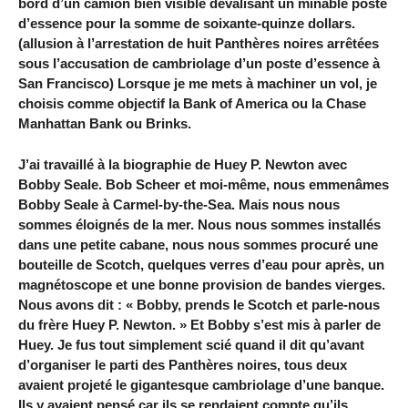
bord d’un camion bien visible dévalisant un minable poste
d’essence pour la somme de soixante-quinze dollars.
(allusion à l’arrestation de huit Panthères noires arrêtées
sous l’accusation de cambriolage d’un poste d’essence à
San Francisco) Lorsque je me mets à machiner un vol, je
choisis comme objectif la Bank of America ou la Chase
Manhattan Bank ou Brinks.
J’ai travaillé à la biographie de Huey P. Newton avec
Bobby Seale. Bob Scheer et moi-même, nous emmenâmes
Bobby Seale à Carmel-by-the-Sea. Mais nous nous
sommes éloignés de la mer. Nous nous sommes installés
dans une petite cabane, nous nous sommes procuré une
bouteille de Scotch, quelques verres d’eau pour après, un
magnétoscope et une bonne provision de bandes vierges.
Nous avons dit : « Bobby, prends le Scotch et parle-nous
du frère Huey P. Newton. » Et Bobby s’est mis à parler de
Huey. Je fus tout simplement scié quand il dit qu’avant
d’organiser le parti des Panthères noires, tous deux
avaient projeté le gigantesque cambriolage d’une banque.
Ils y avaient pensé car ils se rendaient compte qu’ils