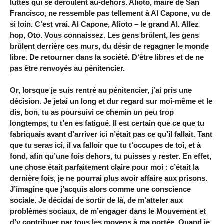
luttes qui se déroulent au-dehors. Alioto, maire de San
Francisco, ne ressemble pas tellement à Al Capone, vu de
si loin. C’est vrai. Al Capone, Alioto – le grand Al. Allez
hop, Oto. Vous connaissez. Les gens brûlent, les gens
brûlent derrière ces murs, du désir de regagner le monde
libre. De retourner dans la société. D’être libres et de ne
pas être renvoyés au pénitencier.
Or, lorsque je suis rentré au pénitencier, j’ai pris une
décision. Je jetai un long et dur regard sur moi-même et le
dis, bon, tu as poursuivi ce chemin un peu trop
longtemps, tu t’en es fatigué. Il est certain que ce que tu
fabriquais avant d’arriver ici n’était pas ce qu’il fallait. Tant
que tu seras ici, il va falloir que tu t’occupes de toi, et à
fond, afin qu’une fois dehors, tu puisses y rester. En effet,
une chose était parfaitement claire pour moi : c’était la
dernière fois, je ne pourrai plus avoir affaire aux prisons.
J’imagine que j’acquis alors comme une conscience
sociale. Je décidai de sortir de là, de m’atteler aux
problèmes sociaux, de m’engager dans le Mouvement et
d’y contribuer par tous les moyens à ma portée. Quand je