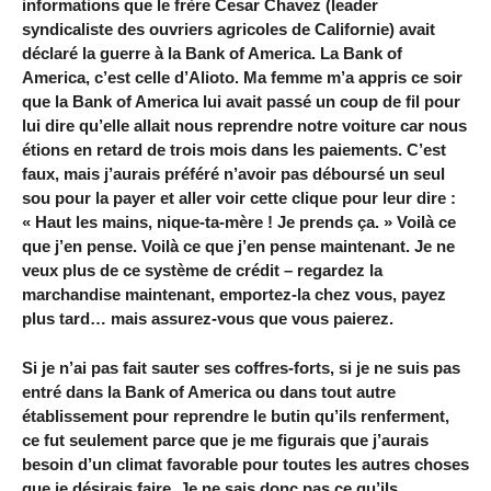
informations que le frère Cesar Chavez (leader
syndicaliste des ouvriers agricoles de Californie) avait
déclaré la guerre à la Bank of America. La Bank of
America, c’est celle d’Alioto. Ma femme m’a appris ce soir
que la Bank of America lui avait passé un coup de fil pour
lui dire qu’elle allait nous reprendre notre voiture car nous
étions en retard de trois mois dans les paiements. C’est
faux, mais j’aurais préféré n’avoir pas déboursé un seul
sou pour la payer et aller voir cette clique pour leur dire :
« Haut les mains, nique-ta-mère ! Je prends ça. » Voilà ce
que j’en pense. Voilà ce que j’en pense maintenant. Je ne
veux plus de ce système de crédit – regardez la
marchandise maintenant, emportez-la chez vous, payez
plus tard… mais assurez-vous que vous paierez.
Si je n’ai pas fait sauter ses coffres-forts, si je ne suis pas
entré dans la Bank of America ou dans tout autre
établissement pour reprendre le butin qu’ils renferment,
ce fut seulement parce que je me figurais que j’aurais
besoin d’un climat favorable pour toutes les autres choses
que je désirais faire. Je ne sais donc pas ce qu’ils