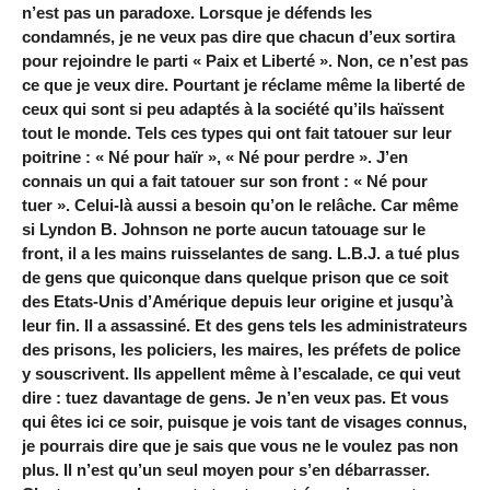
n’est pas un paradoxe. Lorsque je défends les
condamnés, je ne veux pas dire que chacun d’eux sortira
pour rejoindre le parti « Paix et Liberté ». Non, ce n’est pas
ce que je veux dire. Pourtant je réclame même la liberté de
ceux qui sont si peu adaptés à la société qu’ils haïssent
tout le monde. Tels ces types qui ont fait tatouer sur leur
poitrine : « Né pour haïr », « Né pour perdre ». J’en
connais un qui a fait tatouer sur son front : « Né pour
tuer ». Celui-là aussi a besoin qu’on le relâche. Car même
si Lyndon B. Johnson ne porte aucun tatouage sur le
front, il a les mains ruisselantes de sang. L.B.J. a tué plus
de gens que quiconque dans quelque prison que ce soit
des Etats-Unis d’Amérique depuis leur origine et jusqu’à
leur fin. Il a assassiné. Et des gens tels les administrateurs
des prisons, les policiers, les maires, les préfets de police
y souscrivent. Ils appellent même à l’escalade, ce qui veut
dire : tuez davantage de gens. Je n’en veux pas. Et vous
qui êtes ici ce soir, puisque je vois tant de visages connus,
je pourrais dire que je sais que vous ne le voulez pas non
plus. Il n’est qu’un seul moyen pour s’en débarrasser.