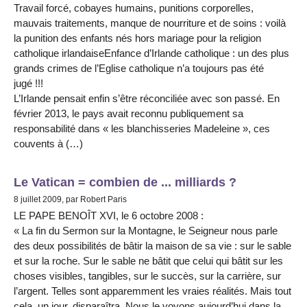
Travail forcé, cobayes humains, punitions corporelles,
mauvais traitements, manque de nourriture et de soins : voilà
la punition des enfants nés hors mariage pour la religion
catholique irlandaiseEnfance d’Irlande catholique : un des plus
grands crimes de l’Eglise catholique n’a toujours pas été
jugé !!!
L’Irlande pensait enfin s’être réconciliée avec son passé. En
février 2013, le pays avait reconnu publiquement sa
responsabilité dans « les blanchisseries Madeleine », ces
couvents à (…)
Le Vatican = combien de ... milliards ?
8 juillet 2009, par Robert Paris
LE PAPE BENOÎT XVI, le 6 octobre 2008 :
« La fin du Sermon sur la Montagne, le Seigneur nous parle
des deux possibilités de bâtir la maison de sa vie : sur le sable
et sur la roche. Sur le sable ne bâtit que celui qui bâtit sur les
choses visibles, tangibles, sur le succès, sur la carrière, sur
l’argent. Telles sont apparemment les vraies réalités. Mais tout
cela, un jour, disparaîtra. Nous le voyons aujourd’hui dans la