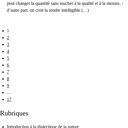
peut changer la quantité sans toucher à la qualité et à la mesure, -
d’autre part, on croit la rendre intelligible (…)
1
2
3
4
5
6
7
8
9
…
17
Rubriques
Introduction à la dialectique de la nature