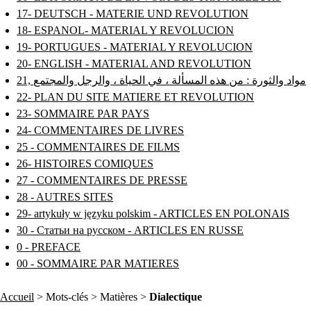
17- DEUTSCH - MATERIE UND REVOLUTION
18- ESPANOL- MATERIAL Y REVOLUCION
19- PORTUGUES - MATERIAL Y REVOLUCION
20- ENGLISH - MATERIAL AND REVOLUTION
21, مواد والثورة : من هذه المسألة ، في الحياة ، والرجل والمجتمع
22- PLAN DU SITE MATIERE ET REVOLUTION
23- SOMMAIRE PAR PAYS
24- COMMENTAIRES DE LIVRES
25 - COMMENTAIRES DE FILMS
26- HISTOIRES COMIQUES
27 - COMMENTAIRES DE PRESSE
28 - AUTRES SITES
29- artykuły w języku polskim - ARTICLES EN POLONAIS
30 - Статьи на русском - ARTICLES EN RUSSE
0 - PREFACE
00 - SOMMAIRE PAR MATIERES
Accueil
> Mots-clés > Matières >
Dialectique