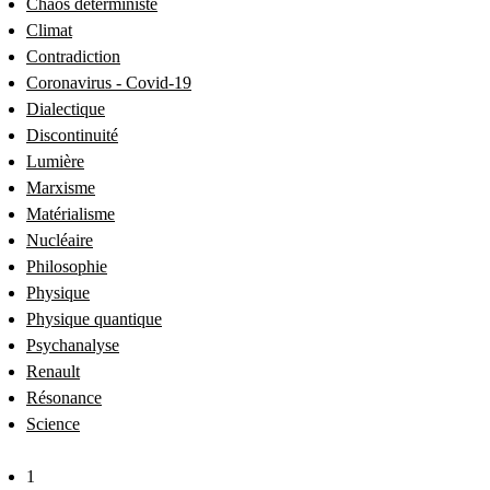
Chaos déterministe
Climat
Contradiction
Coronavirus - Covid-19
Dialectique
Discontinuité
Lumière
Marxisme
Matérialisme
Nucléaire
Philosophie
Physique
Physique quantique
Psychanalyse
Renault
Résonance
Science
1