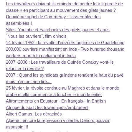
Les travailleurs doivent-ils craindre de perdre leur « pureté de
classe » en participant au mouvement des gilets jaunes ?
Deuxième appel de Commercy : l’assemblée des
assemblées !
Sites, Youtube et Facebooks des gilets jaunes et amis
"Nous les ouvriers", film chinois
14 février 1952 : la révolte d’ouvriers agricoles de Guadeloupe
200.000 ouvriers manifestent en Inde - Two hundred thousand
workers march to parliament in India
2007 -2008 : Les travailleurs de Guinée Conakry vont-ils
relancer la révolte ?
2007 : Quand les syndicats guinéens tenaient le haut du pavé
mais n’en ont rien tiré....
25 février, la révolte continue au Maghreb et dans le monde
arabe et elle commence à toucher le monde entier
Affrontements en Equateur - En français - In English
Afrique du sud : les townships s’embrasent
Albert Camus, Les déracinés
Algérie : encore la répression violente. Dehors pouvoir
assassin !!!