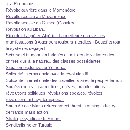
à la Roumanie
Révolte ouvrière dans le Monténégro
Révolte sociale au Mozambique
Révolte sociale en Guinée (Conakry)
Révolution au Liban....
Rien de changé en Algérie - La meilleure preuve : les
manifestations à Alger sont toujours interdites - Boutef et tout
le système, dégage !!!
Séisme et tsunami en Indonésie : milliers de victimes des
crimes dus à la nature... des classes possédantes
Situation explosive au Yémen....
Solidarité internationale avec la révolution !!!!
Solidarité internationale des travailleurs avec le peuple Tamoul
Soulèvements, insurrections, grèves, manifestations,
révolutions politiques, révolutions sociales, révoltes,
révolutions anti-systémiques...
South Africa : Mass retrenchment threat in mining industry
demands mass action
Stratégie syndicale le 9 mars
Syndicalisme en Turquie