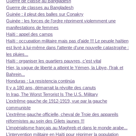
Guerre de classe au Bangladesh
Guerre de classes au Bangladesh
Guinée : il pleut des balles sur Conakry
Guinée : les forces de l’ordre répriment violemment une
manifestations de femmes
Haïti : appel des camps
Haïti : occupation militaire mais pas d’aide !!! Le peuple haïtien
est livré à lui-même dans l’attente d’une nouvelle catastrophe :
les pluies...
Haïti : organiser les quartiers pauvres, c’est vital
Hier, la vague de liberté a atteint le Yémen, la Libye, l’Irak et
Bahrein...
Honduras : La resistencia continúa
Il y a 180 ans, démarrait la révolte des canuts
In Iraq, The Worst Terrorist Is The U.S. Military
L’extrême gauche de 1912-1919, vue par la gauche
communiste
L’extrême gauche officielle, cheval de Troie des appareils
réformistes au sein des Gilets jaunes !!!
L’impérialisme français au Maghreb et dans le monde arabe...
L’intervention militaire en Haïti pour réprimer la population