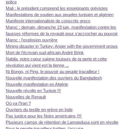
police
Mali : le président comprend les enseignants grévistes
Manifestations de soutien aux peuples tunisien et algérien
Manifeste internationaliste de conscrits grecs
Maroc : demain, dimanche 19 juin, manifestation contre les
fausses réformes de la royauté pour s’accrocher au pouvoir
Maroc : l’explosion ouvrière
Mining disaster in Turkey: Anger with the government grows
Mort de l’écrivain sud-africain André Brink
Nabila, notre coeur saigne toujours de ta perte et cette
révolution qui vient est la tienne ...
Ni Bongo, ni Ping, le pouvoir au peuple travailleur !
Nouvelle manifestation des ouvriers du Bangladesh
Nouvelle manifestation en Algérie
Nouvelle révolte en Tunisie !!!
Nouvelles de Renault
Où va l’Iran ?
Ouvriers du textile en grève en Inde
Pas justice pour les Noirs américains !!!!
Plusieurs camps de rétention de Lampedusa sont en révolte
Pour le peuple travailleur haïtien, j’accuse...