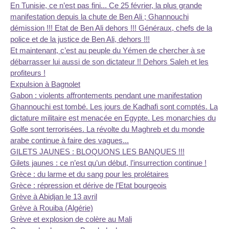
En Tunisie, ce n’est pas fini... Ce 25 février, la plus grande
manifestation depuis la chute de Ben Ali ; Ghannouchi
démission !!! Etat de Ben Ali dehors !!! Généraux, chefs de la
police et de la justice de Ben Ali, dehors !!!
Et maintenant, c’est au peuple du Yémen de chercher à se
débarrasser lui aussi de son dictateur !! Dehors Saleh et les
profiteurs !
Expulsion à Bagnolet
Gabon : violents affrontements pendant une manifestation
Ghannouchi est tombé. Les jours de Kadhafi sont comptés. La
dictature militaire est menacée en Egypte. Les monarchies du
Golfe sont terrorisées. La révolte du Maghreb et du monde
arabe continue à faire des vagues...
GILETS JAUNES : BLOQUONS LES BANQUES !!!
Gilets jaunes : ce n’est qu’un début, l’insurrection continue !
Grèce : du larme et du sang pour les prolétaires
Grèce : répression et dérive de l’Etat bourgeois
Grève à Abidjan le 13 avril
Grève à Rouiba (Algérie)
Grève et explosion de colère au Mali