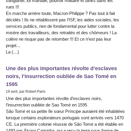
sanglante, loi martiale, pouvoir militaire et tanks dans les
rues !!!
En marche arrière toute, Macron-Philippe ? Pas tout à fait
décidés ! Ils ne rétablissent pas l’ISF, les aides sociales, les
services publics, rien de fondamental pour lutter contre la
misère des travailleurs, des retraités et des chômeurs ! La
colère ne risque pas de retomber !!! Et ce n’est pas leur
projet…
La (…)
Une des plus importantes révolte d’esclaves
noirs, l’insurrection oubliée de Sao Tomé en
1595
19 avril, par Robert Paris
Une des plus importantes révolte d’esclaves noirs,
l’insurrection oubliée de Sao Tomé en 1595
São Tomé et sa petite île sœur Príncipe auraient été inhabitées
lorsque certains explorateurs portugais sont arrivés vers 1470
CE. La première colonie réussie de São Tomé a été établie en
1493 par Álvaro Caminha, qui a reçu la terre sous forme de