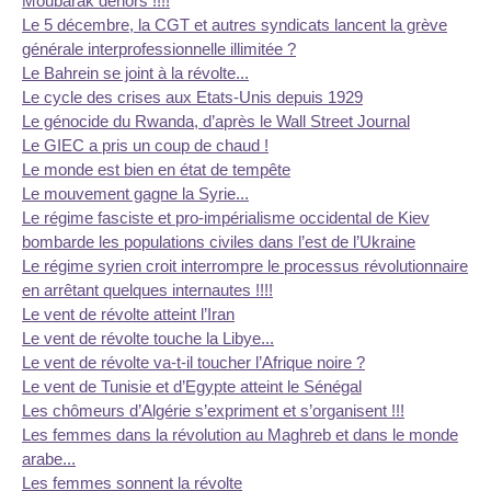
Moubarak dehors !!!!
Le 5 décembre, la CGT et autres syndicats lancent la grève
générale interprofessionnelle illimitée ?
Le Bahrein se joint à la révolte...
Le cycle des crises aux Etats-Unis depuis 1929
Le génocide du Rwanda, d’après le Wall Street Journal
Le GIEC a pris un coup de chaud !
Le monde est bien en état de tempête
Le mouvement gagne la Syrie...
Le régime fasciste et pro-impérialisme occidental de Kiev
bombarde les populations civiles dans l’est de l’Ukraine
Le régime syrien croit interrompre le processus révolutionnaire
en arrêtant quelques internautes !!!!
Le vent de révolte atteint l’Iran
Le vent de révolte touche la Libye...
Le vent de révolte va-t-il toucher l’Afrique noire ?
Le vent de Tunisie et d’Egypte atteint le Sénégal
Les chômeurs d’Algérie s’expriment et s’organisent !!!
Les femmes dans la révolution au Maghreb et dans le monde
arabe...
Les femmes sonnent la révolte