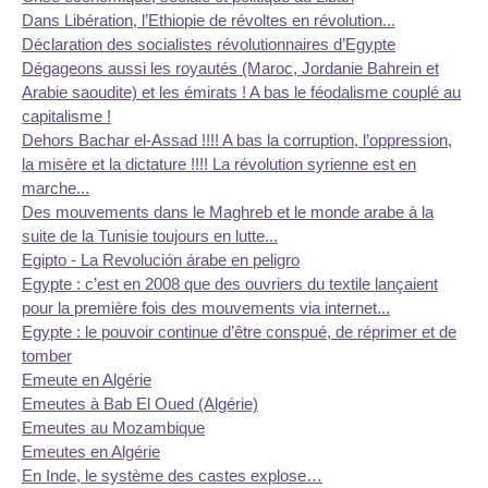
Dans Libération, l’Ethiopie de révoltes en révolution...
Déclaration des socialistes révolutionnaires d’Egypte
Dégageons aussi les royautés (Maroc, Jordanie Bahrein et
Arabie saoudite) et les émirats ! A bas le féodalisme couplé au
capitalisme !
Dehors Bachar el-Assad !!!! A bas la corruption, l’oppression,
la misère et la dictature !!!! La révolution syrienne est en
marche...
Des mouvements dans le Maghreb et le monde arabe à la
suite de la Tunisie toujours en lutte...
Egipto - La Revolución árabe en peligro
Egypte : c’est en 2008 que des ouvriers du textile lançaient
pour la première fois des mouvements via internet...
Egypte : le pouvoir continue d’être conspué, de réprimer et de
tomber
Emeute en Algérie
Emeutes à Bab El Oued (Algérie)
Emeutes au Mozambique
Emeutes en Algérie
En Inde, le système des castes explose…