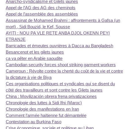
Anarcho-syndicalisme et Gilets jaunes
Appel de l’AG des AG des cheminots
Appel de l’assemblée des assemblées
Assassinat de Mohamed Brahmi : affrontements à Gafsa (un
mort) , Sidi Bouzid, le Kef, Sousse
AYITI : NOU PA VLE RETE ANBA DJOL OKENN PEYI
ETRANJE
Barricades et émeutes ouvrières à Dacca au Bangladesh
Besancenot et les gilets jaunes
ça va pêter en Arabie saoudite
Cambodian security forces shoot striking garment workers
Cameroun : Révolte contre la cherté du coût de la vie et contre
la dictature à vie de Biya
Ces organisations politiques et syndicales qui se disent du
côté des travailleurs et sont contre les Gilets jaunes
China : Movilización obrera frena privatizaciones
Chronologie des luttes à Sidi Ifni (Maroc)
Chronologie des manifestations en Iran
Comment l’armée haïtienne fut démantelée
Contestation au Burkina Faso
Crise économique, sociale et politique au Liban