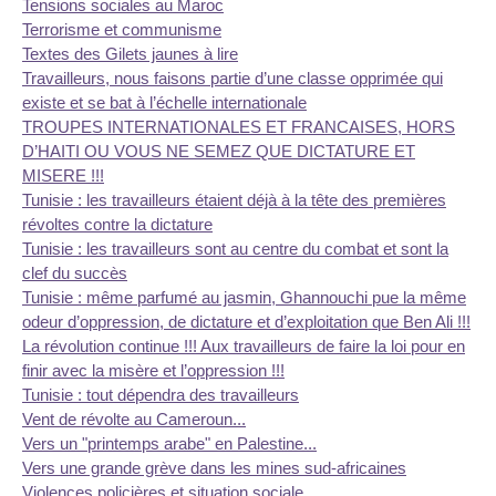
Tensions sociales au Maroc
Terrorisme et communisme
Textes des Gilets jaunes à lire
Travailleurs, nous faisons partie d’une classe opprimée qui
existe et se bat à l’échelle internationale
TROUPES INTERNATIONALES ET FRANCAISES, HORS
D’HAITI OU VOUS NE SEMEZ QUE DICTATURE ET
MISERE !!!
Tunisie : les travailleurs étaient déjà à la tête des premières
révoltes contre la dictature
Tunisie : les travailleurs sont au centre du combat et sont la
clef du succès
Tunisie : même parfumé au jasmin, Ghannouchi pue la même
odeur d’oppression, de dictature et d’exploitation que Ben Ali !!!
La révolution continue !!! Aux travailleurs de faire la loi pour en
finir avec la misère et l’oppression !!!
Tunisie : tout dépendra des travailleurs
Vent de révolte au Cameroun...
Vers un "printemps arabe" en Palestine...
Vers une grande grève dans les mines sud-africaines
Violences policières et situation sociale